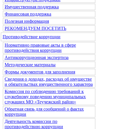
Имущественная поддержка
Финансовая поддержка
Полезная информация
РЕКОМЕНДУЕМ ПОСЕТИТЬ
Противодействие коррупции
Нормативно правовые акты в сфере
противодействия коррупции
Антикоррупционная экспертиза
Методические материалы
Формы документов для заполнения
Сведения о доходах, расходах об имуществе
и обязательствах имущественного характера
Комиссия по соблюдению требований к
служебному поведению муниципальных
служащих МО «Теучежский район»
Обратная связь для сообщений о фактах
коррупции
Деятельность комиссии по
противодействию коррупции