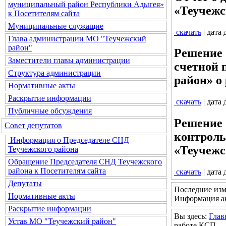
муниципальный район Республики Адыгея»
«Теучежск
к Посетителям сайта
Муниципальные служащие
скачать
| дата
Глава администрации МО "Теучежский
район"
Решение 
Заместители главы администрации
счетной 
Структура администрации
район» о 
Нормативные акты
Раскрытие информации
скачать
| дата
Публичные обсуждения
Решение 
Совет депутатов
контроль
Информация о Председателе СНД
«Теучежс
Теучежского района
Обращение Председателя СНД Теучежского
района к Посетителям сайта
скачать
| дата
Депутаты
Последние изм
Нормативные акты
Информация ак
Раскрытие информации
Вы здесь:
Глав
Устав МО "Теучежский район"
работе КСП