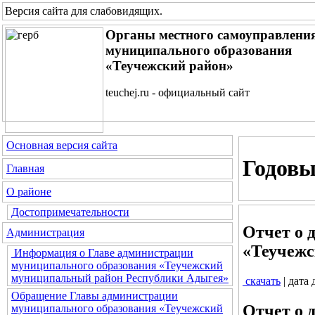
Версия сайта для слабовидящих
.
Органы местного самоуправлени
муниципального образования
«Теучежский район»
teuchej.ru - официальный сайт
Основная версия сайта
Годовы
Главная
О районе
Достопримечательности
Отчет о 
Администрация
«Теучежск
Информация о Главе администрации
муниципального образования «Теучежский
муниципальный район Республики Адыгея»
скачать
| дата
Обращение Главы администрации
Отчет о 
муниципального образования «Теучежский