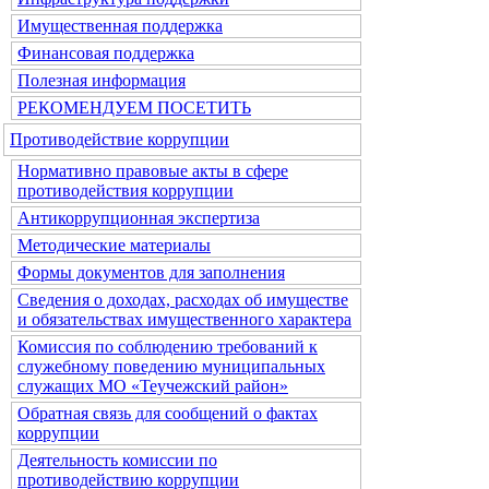
Имущественная поддержка
Финансовая поддержка
Полезная информация
РЕКОМЕНДУЕМ ПОСЕТИТЬ
Противодействие коррупции
Нормативно правовые акты в сфере
противодействия коррупции
Антикоррупционная экспертиза
Методические материалы
Формы документов для заполнения
Сведения о доходах, расходах об имуществе
и обязательствах имущественного характера
Комиссия по соблюдению требований к
служебному поведению муниципальных
служащих МО «Теучежский район»
Обратная связь для сообщений о фактах
коррупции
Деятельность комиссии по
противодействию коррупции