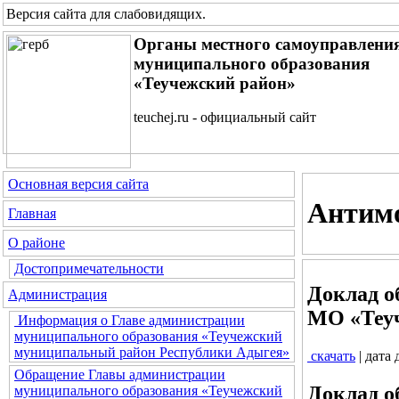
Версия сайта для слабовидящих
.
Органы местного самоуправлени
муниципального образования
«Теучежский район»
teuchej.ru - официальный сайт
Основная версия сайта
Антим
Главная
О районе
Достопримечательности
Доклад о
Администрация
МО «Теуч
Информация о Главе администрации
муниципального образования «Теучежский
муниципальный район Республики Адыгея»
скачать
| дата
Обращение Главы администрации
Доклад о
муниципального образования «Теучежский