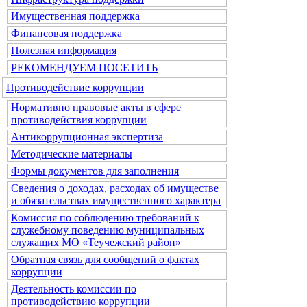
Имущественная поддержка
Финансовая поддержка
Полезная информация
РЕКОМЕНДУЕМ ПОСЕТИТЬ
Противодействие коррупции
Нормативно правовые акты в сфере
противодействия коррупции
Антикоррупционная экспертиза
Методические материалы
Формы документов для заполнения
Сведения о доходах, расходах об имуществе
и обязательствах имущественного характера
Комиссия по соблюдению требований к
служебному поведению муниципальных
служащих МО «Теучежский район»
Обратная связь для сообщений о фактах
коррупции
Деятельность комиссии по
противодействию коррупции