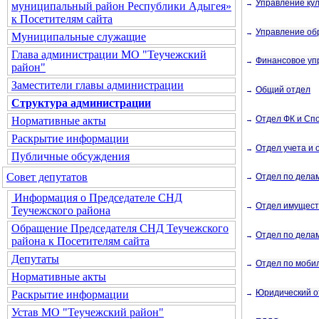
Управление кул
→
муниципальный район Республики Адыгея»
к Посетителям сайта
Управление об
→
Муниципальные служащие
Глава администрации МО "Теучежский
Финансовое уп
→
район"
Заместители главы администрации
Общий отдел
→
Структура администрации
Отдел ФК и Сп
Нормативные акты
→
Раскрытие информации
Отдел учета и 
→
Публичные обсуждения
Совет депутатов
Отдел по дела
→
Информация о Председателе СНД
Отдел имущест
→
Теучежского района
Обращение Председателя СНД Теучежского
Отдел по дела
→
района к Посетителям сайта
Депутаты
Отдел по моби
→
Нормативные акты
Юридический о
Раскрытие информации
→
Устав МО "Теучежский район"