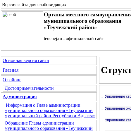
Версия сайта для слабовидящих
.
Органы местного самоуправлени
муниципального образования
«Теучежский район»
teuchej.ru - официальный сайт
Основная версия сайта
Структ
Главная
О районе
Достопримечательности
Администрация
Управление стр
→
Информация о Главе администрации
Управление эко
→
муниципального образования «Теучежский
муниципальный район Республики Адыгея»
Управление сел
→
Обращение Главы администрации
муниципального образования «Теучежский