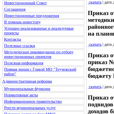
скачать
| дата
Инвестиционный Совет
Соглашения
Приказ о
Инвестиционные предложения
методики
В помощь инвестору
районног
Успешно реализованные и реализуемые
на плано
проекты
Контакты
скачать
| дата
Полезные ссылки
Методические рекомендации по отбору
Приказ о
инвестиционных проектов
приказ №
Полезная информация
бюджетно
Прямая линия с Главой МО "Теучежский
район"
бюджету
Административная реформа
скачать
| дата
Муниципальные функции
Нормативные акты
Приказ о
Информационное правительство
подвидов
Реестр муниципальных услуг
доходов 