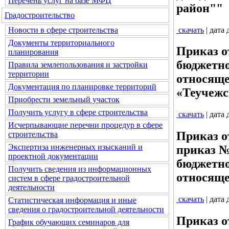
Перечень услуг на базе МФЦ
район""
Градостроительство
скачать
| дата
Новости в сфере строительства
Документы территориального
Приказ о
планирования
бюджетно
Правила землепользования и застройки
территории
относяще
Документация по планировке территорий
«Теучежс
Приобрести земельный участок
Получить услугу в сфере строительства
скачать
| дата
Исчерпывающие перечни процедур в сфере
Приказ о
строительства
Экспертиза инженерных изысканий и
приказ №
проектной документации
бюджетно
Получить сведения из информационных
относяще
систем в сфере градостроительной
деятельности
скачать
| дата
Статистическая информация и иные
сведения о градостроительной деятельности
Приказ о
График обучающих семинаров для