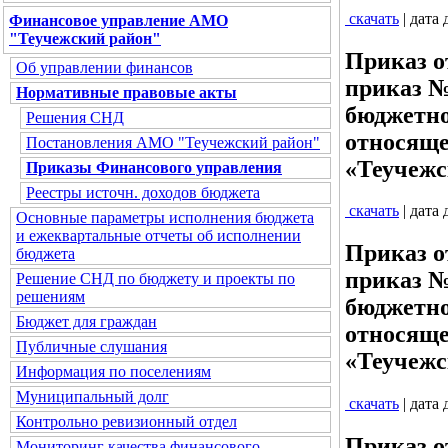
скачать
| дата
Финансовое управление АМО
"Теучежский район"
Приказ о
Об управлении финансов
приказ №
Нормативные правовые акты
бюджетно
Решения СНД
относяще
Постановления АМО "Теучежский район"
«Теучежс
Приказы Финансового управления
Реестры источн. доходов бюджета
скачать
| дата
Основные параметры исполнения бюджета
и ежеквартальные отчеты об исполнении
Приказ о
бюджета
приказ №
Решение СНД по бюджету и проекты по
решениям
бюджетно
Бюджет для граждан
относяще
Публичные слушания
«Теучежс
Информация по поселениям
Муниципальный долг
скачать
| дата
Контрольно ревизионный отдел
Приказ о
Мониторинг качества финансового