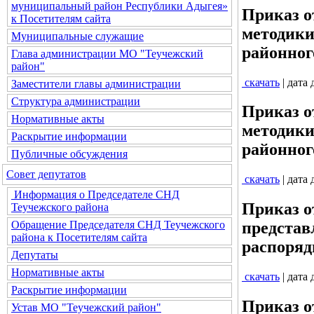
муниципальный район Республики Адыгея»
Приказ о
к Посетителям сайта
методики
Муниципальные служащие
районног
Глава администрации МО "Теучежский
район"
скачать
| дата
Заместители главы администрации
Структура администрации
Приказ о
Нормативные акты
методики
Раскрытие информации
районног
Публичные обсуждения
Совет депутатов
скачать
| дата
Информация о Председателе СНД
Приказ о
Теучежского района
Обращение Председателя СНД Теучежского
представ
района к Посетителям сайта
распоряд
Депутаты
Нормативные акты
скачать
| дата
Раскрытие информации
Приказ о
Устав МО "Теучежский район"