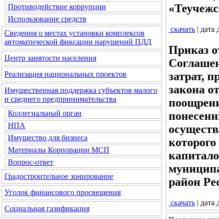
«Теучежс
Противодействие коррупции
Использование средств
скачать
| дата
Сведения о местах установки комплексов
автоматической фиксации нарушений ПДД
Приказ о
Центр занятости населения
Соглашен
затрат, 
Реализация национальных проектов
закона о
Имущественная поддержка субъектов малого
и среднего предпринимательства
поощрени
Коллегиальный орган
понесенн
НПА
осуществ
Имущество для бизнеса
которого
Материалы Корпорации МСП
капитало
Вопрос-ответ
муниципа
Градостроительное зонирование
район Ре
Уголок финансового просвещения
скачать
| дата
Социальная газификация