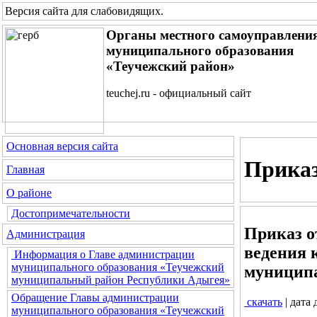
Версия сайта для слабовидящих
.
Органы местного самоуправлени
муниципального образования
«Теучежский район»
teuchej.ru - официальный сайт
Основная версия сайта
Приказ
Главная
О районе
Достопримечательности
Приказ о
Администрация
ведения 
Информация о Главе администрации
муниципального образования «Теучежский
муниципа
муниципальный район Республики Адыгея»
Обращение Главы администрации
скачать
| дата
муниципального образования «Теучежский