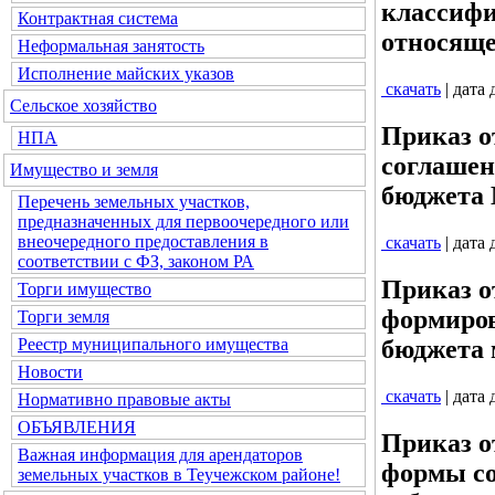
классифи
Контрактная система
относящ
Неформальная занятость
Исполнение майских указов
скачать
| дата
Сельское хозяйство
Приказ о
НПА
соглашен
Имущество и земля
бюджета 
Перечень земельных участков,
предназначенных для первоочередного или
внеочередного предоставления в
скачать
| дата
соответствии с ФЗ, законом РА
Приказ о
Торги имущество
формиров
Торги земля
Реестр муниципального имущества
бюджета 
Новости
скачать
| дата
Нормативно правовые акты
ОБЪЯВЛЕНИЯ
Приказ о
Важная информация для арендаторов
формы со
земельных участков в Теучежском районе!