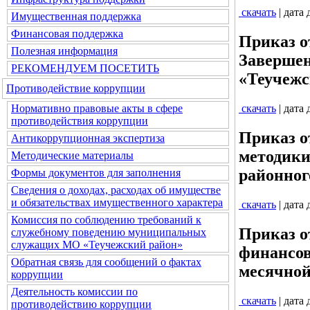
скачать
| дата
Имущественная поддержка
Финансовая поддержка
Приказ о
Полезная информация
Заверше
РЕКОМЕНДУЕМ ПОСЕТИТЬ
«Теучежс
Противодействие коррупции
Нормативно правовые акты в сфере
скачать
| дата
противодействия коррупции
Приказ о
Антикоррупционная экспертиза
методики
Методические материалы
районног
Формы документов для заполнения
Сведения о доходах, расходах об имуществе
и обязательствах имущественного характера
скачать
| дата
Комиссия по соблюдению требований к
Приказ о
служебному поведению муниципальных
служащих МО «Теучежский район»
финансов
Обратная связь для сообщений о фактах
месячной
коррупции
Деятельность комиссии по
скачать
| дата
противодействию коррупции