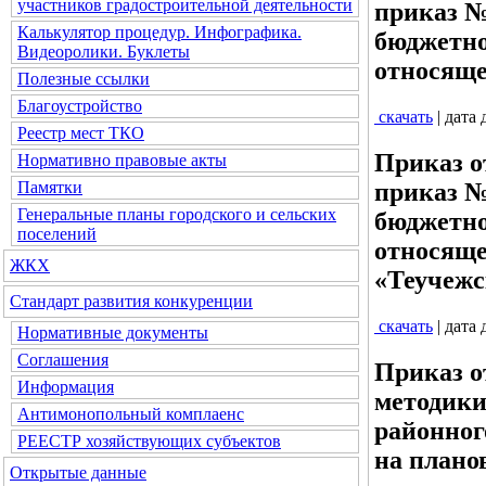
участников градостроительной деятельности
приказ №
Калькулятор процедур. Инфографика.
бюджетно
Видеоролики. Буклеты
относяще
Полезные ссылки
Благоустройство
скачать
| дата
Реестр мест ТКО
Приказ о
Нормативно правовые акты
приказ №
Памятки
Генеральные планы городского и сельских
бюджетно
поселений
относяще
ЖКХ
«Теучежс
Стандарт развития конкуренции
скачать
| дата
Нормативные документы
Соглашения
Приказ о
Информация
методики
Антимонопольный комплаенс
районног
РЕЕСТР хозяйствующих субъектов
на плано
Открытые данные