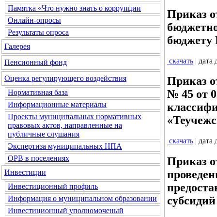
Памятка «Что нужно знать о коррупции
Приказ о
Онлайн-опросы
бюджетно
Результаты опроса
бюджету
Галерея
скачать
| дата
Пенсионный фонд
Оценка регулирующего воздействия
Приказ о
№ 45 от 
Нормативная база
Информационные материалы
классифи
Проекты муниципальных нормативных
«Теучежс
правовых актов, направленные на
публичные слушания
скачать
| дата
Экспертиза муниципальных НПА
ОРВ в поселениях
Приказ о
Инвестиции
проведен
предоста
Инвестиционный профиль
Информация о муниципальном образовании
субсидий
Инвестиционный уполномоченый