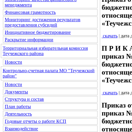
менеджмента
бюджетно
Финансовая грамотность
относяще
Мониторинг достижения результатов
«Теучежс
предоставления субсидий
Инициативное бюджетирование
скачать
| дата
Раскрытие информации
П Р И К А
Территориальная избирательная комиссия
Теучежского района
приказ №
Новости
бюджетно
Контрольно-счетная палата МО "Теучежский
относяще
район"
«Теучежс
Новости
Документы
скачать
| дата
Структура и состав
Приказ о
План работы
приказ №
Деятельность
бюджетно
Годовые отчеты о работе КСП
относяще
Взаимодействие