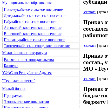
субсидии
Муниципальные образования
Понежукайское сельское поселение
скачать
| дата
Джиджихабльское сельское поселение
Приказ о
Габукайское сельское поселение
составле
Ассоколайское сельское поселение
Вочепшийское сельское поселение
районног
Пчегатлукайское сельское поселение
скачать
| дата
Тлюстенхабльское городское поселение
Межрайонная прокуратура
Приказ о
Разъяснение законодательства
состав., 
Баннеры
МО «Теу
УФАС по Республике Адыгея
скачать
| дата
"Теучежские вести"
Приказ о
Малый бизнес
бюджетно
Программы
бюджету
Экономические показатели
Инфраструктура поддержки