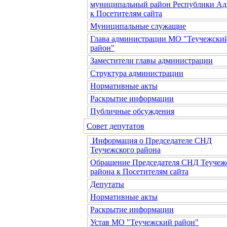
муниципальный район Республики Ад
к Посетителям сайта
Муниципальные служащие
Глава администрации МО "Теучежски
район"
Заместители главы администрации
Структура администрации
Нормативные акты
Раскрытие информации
Публичные обсуждения
Совет депутатов
Информация о Председателе СНД
Теучежского района
Обращение Председателя СНД Теучеж
района к Посетителям сайта
Депутаты
Нормативные акты
Раскрытие информации
Устав МО "Теучежский район"