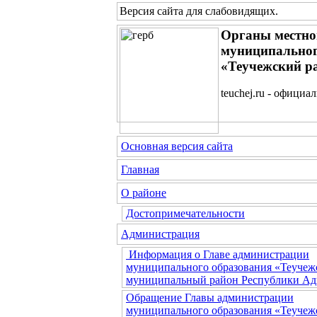
Версия сайта для слабовидящих
.
Органы местно
муниципальног
«Теучежский р
teuchej.ru - официа
Основная версия сайта
Главная
О районе
Достопримечательности
Администрация
Информация о Главе администрации
муниципального образования «Теучеж
муниципальный район Республики Ад
Обращение Главы администрации
муниципального образования «Теучеж