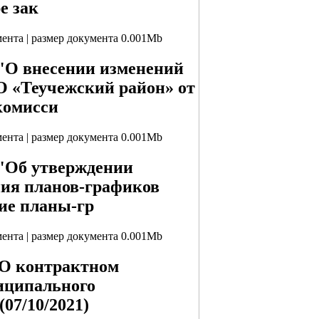
е зак
мента | размер документа 0.001Mb
 "О внесении изменений
 «Теучежский район» от
 комисси
мента | размер документа 0.001Mb
 "Об утверждении
ия планов-графиков
кие планы-гр
мента | размер документа 0.001Mb
"О контрактном
иципального
07/10/2021)