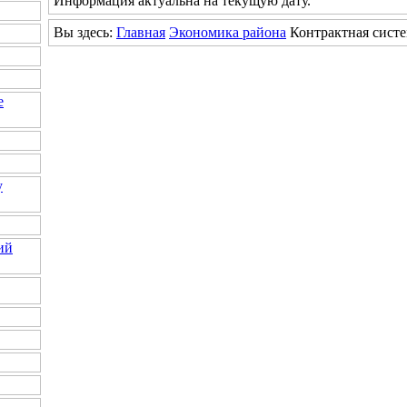
Информация актуальна на текущую дату.
Вы здесь:
Главная
Экономика района
Контрактная сист
е
у
ий