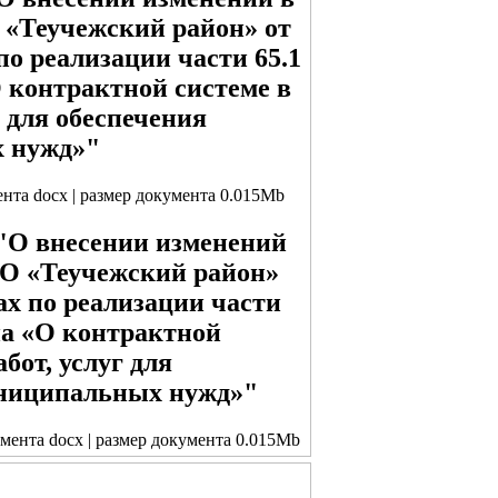
«Теучежский район» от
по реализации части 65.1
О контрактной системе в
г для обеспечения
х нужд»"
ента docx | размер документа 0.015Mb
 "О внесении изменений
МО «Теучежский район»
рах по реализации части
на «О контрактной
бот, услуг для
униципальных нужд»"
умента docx | размер документа 0.015Mb