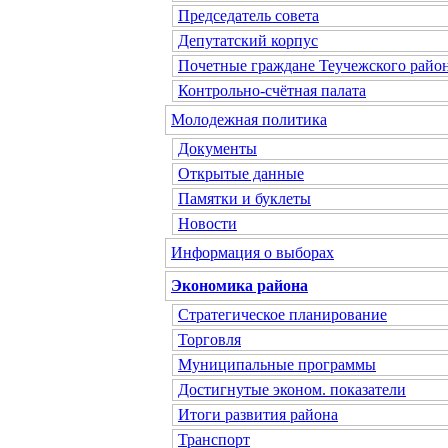
Председатель совета
Депутатский корпус
Почетные граждане Теучежского райо
Контрольно-счётная палата
Молодежная политика
Документы
Открытые данные
Памятки и буклеты
Новости
Информация о выборах
Экономика района
Стратегическое планирование
Торговля
Муниципальные программы
Достигнутые эконом. показатели
Итоги развития района
Транспорт