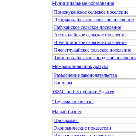
Муниципальные образования
Понежукайское сельское поселение
Джиджихабльское сельское поселение
Габукайское сельское поселение
Ассоколайское сельское поселение
Вочепшийское сельское поселение
Пчегатлукайское сельское поселение
Тлюстенхабльское городское поселени
Межрайонная прокуратура
Разъяснение законодательства
Баннеры
УФАС по Республике Адыгея
"Теучежские вести"
Малый бизнес
Программы
Экономические показатели
Инфраструктура поддержки