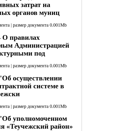
ивных затрат на
ных органов муниц
мента | размер документа 0.001Mb
4 О правилах
емым Администрацией
уктурными под
мента | размер документа 0.001Mb
 "Об осуществлении
онтрактной системе в
чежски
мента | размер документа 0.001Mb
 "Об уполномоченном
ия «Теучежский район»