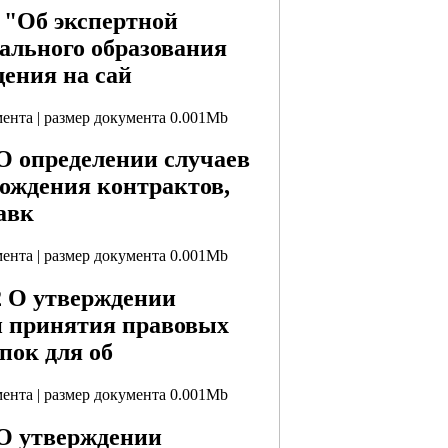
1 "Об экспертной
ального образования
ения на сай
мента | размер документа 0.001Mb
 О определении случаев
ождения контрактов,
авк
мента | размер документа 0.001Mb
2 О утверждении
и принятия правовых
пок для об
мента | размер документа 0.001Mb
 О утверждении