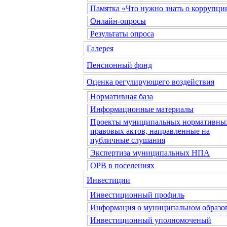
Памятка «Что нужно знать о коррупци
Онлайн-опросы
Результаты опроса
Галерея
Пенсионный фонд
Оценка регулирующего воздействия
Нормативная база
Информационные материалы
Проекты муниципальных нормативны
правовых актов, направленные на
публичные слушания
Экспертиза муниципальных НПА
ОРВ в поселениях
Инвестиции
Инвестиционный профиль
Информация о муниципальном образо
Инвестиционный уполномоченый