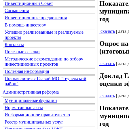
Показате
Инвестиционный Совет
муниципа
Соглашения
Инвестиционные предложения
год
В помощь инвестору
скачать
| дата
Успешно реализованные и реализуемые
проекты
Опрос на
Контакты
(итоговы
Полезные ссылки
Методические рекомендации по отбору
скачать
| дата
инвестиционных проектов
Полезная информация
Доклад Г
Прямая линия с Главой МО "Теучежский
оценки э
район"
Административная реформа
скачать
| дата
Муниципальные функции
Показате
Нормативные акты
муниципа
Информационное правительство
Реестр муниципальных услуг
год