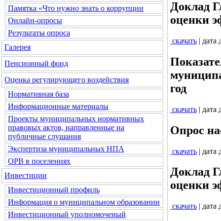
Доклад Г
Памятка «Что нужно знать о коррупции
оценки э
Онлайн-опросы
Результаты опроса
скачать
| дата
Галерея
Показате
Пенсионный фонд
муниципа
Оценка регулирующего воздействия
год
Нормативная база
Информационные материалы
скачать
| дата
Проекты муниципальных нормативных
правовых актов, направленные на
Опрос на
публичные слушания
Экспертиза муниципальных НПА
скачать
| дата
ОРВ в поселениях
Доклад Г
Инвестиции
оценки э
Инвестиционный профиль
Информация о муниципальном образовании
скачать
| дата
Инвестиционный уполномоченый