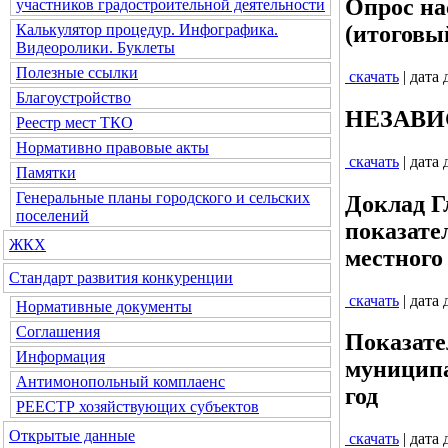
Опрос на
участников градостроительной деятельности
(итоговы
Калькулятор процедур. Инфографика.
Видеоролики. Буклеты
Полезные ссылки
скачать
| дата
Благоустройство
НЕЗАВИС
Реестр мест ТКО
Нормативно правовые акты
скачать
| дата
Памятки
Генеральные планы городского и сельских
Доклад Г
поселений
показате
ЖКХ
местного 
Стандарт развития конкуренции
скачать
| дата
Нормативные документы
Соглашения
Показате
Информация
муниципа
Антимонопольный комплаенс
год
РЕЕСТР хозяйствующих субъектов
Открытые данные
скачать
| дата