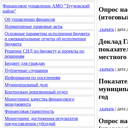
Финансовое управление АМО "Теучежский
Опрос на
район"
(итоговы
Об управлении финансов
Нормативные правовые акты
скачать
| дата
Основные параметры исполнения бюджета
и ежеквартальные отчеты об исполнении
Доклад Г
бюджета
показате
Решение СНД по бюджету и проекты по
местного 
решениям
Бюджет для граждан
скачать
| дата
Публичные слушания
Информация по поселениям
Показате
Муниципальный долг
муниципа
Контрольно ревизионный отдел
год
Мониторинг качества финансового
менеджмента
скачать
| дата
Финансовая грамотность
Мониторинг достижения результатов
Опрос на
предоставления субсидий