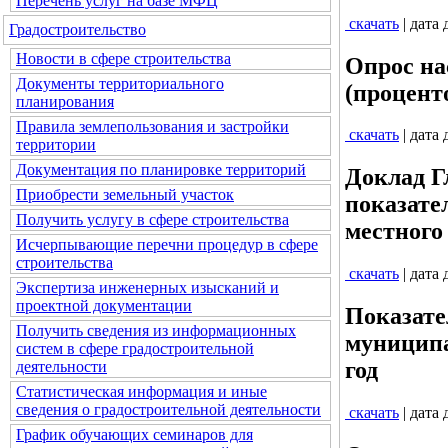
Перечень услуг на базе МФЦ
скачать
| дата
Градостроительство
Новости в сфере строительства
Опрос на
Документы территориального
(процент
планирования
Правила землепользования и застройки
скачать
| дата
территории
Документация по планировке территорий
Доклад Г
Приобрести земельный участок
показате
Получить услугу в сфере строительства
местного 
Исчерпывающие перечни процедур в сфере
строительства
скачать
| дата
Экспертиза инженерных изысканий и
проектной документации
Показате
Получить сведения из информационных
муниципа
систем в сфере градостроительной
год
деятельности
Статистическая информация и иные
сведения о градостроительной деятельности
скачать
| дата
График обучающих семинаров для