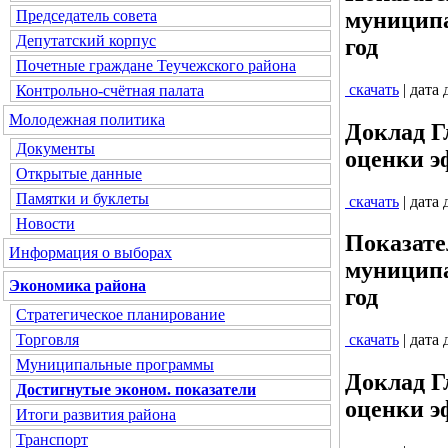
муниципа
Председатель совета
Депутатский корпус
год
Почетные граждане Теучежского района
скачать
| дата
Контрольно-счётная палата
Молодежная политика
Доклад Г
Документы
оценки э
Открытые данные
Памятки и буклеты
скачать
| дата
Новости
Показате
Информация о выборах
муниципа
Экономика района
год
Стратегическое планирование
Торговля
скачать
| дата
Муниципальные программы
Доклад Г
Достигнутые эконом. показатели
оценки э
Итоги развития района
Транспорт