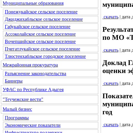
муниципа
Муниципальные образования
Понежукайское сельское поселение
скачать
| дата
Джиджихабльское сельское поселение
Габукайское сельское поселение
Результа
Ассоколайское сельское поселение
по МО «Т
Вочепшийское сельское поселение
Пчегатлукайское сельское поселение
скачать
| дата
Тлюстенхабльское городское поселение
Доклад Г
Межрайонная прокуратура
оценки э
Разъяснение законодательства
Баннеры
скачать
| дата
УФАС по Республике Адыгея
Показате
"Теучежские вести"
муниципа
Малый бизнес
год
Программы
скачать
| дата
Экономические показатели
Инфраструктура поддержки