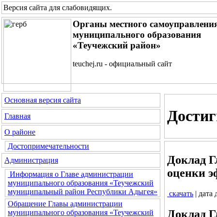
Версия сайта для слабовидящих
.
Органы местного самоуправлени
муниципального образования
«Теучежский район»
teuchej.ru - официальный сайт
Основная версия сайта
Достиг
Главная
О районе
Достопримечательности
Доклад Г
Администрация
оценки э
Информация о Главе администрации
муниципального образования «Теучежский
муниципальный район Республики Адыгея»
скачать
| дата
Обращение Главы администрации
Доклад Г
муниципального образования «Теучежский