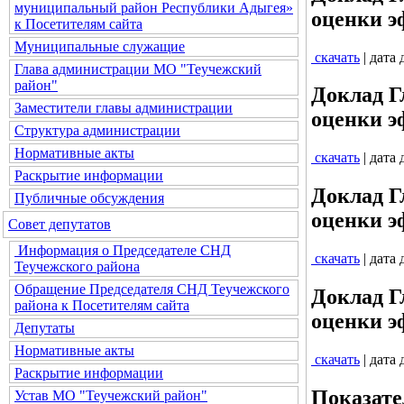
муниципальный район Республики Адыгея»
оценки э
к Посетителям сайта
Муниципальные служащие
скачать
| дата
Глава администрации МО "Теучежский
район"
Доклад Г
Заместители главы администрации
оценки э
Структура администрации
Нормативные акты
скачать
| дата
Раскрытие информации
Доклад Г
Публичные обсуждения
оценки э
Совет депутатов
Информация о Председателе СНД
скачать
| дата
Теучежского района
Обращение Председателя СНД Теучежского
Доклад Г
района к Посетителям сайта
оценки э
Депутаты
Нормативные акты
скачать
| дата
Раскрытие информации
Показате
Устав МО "Теучежский район"