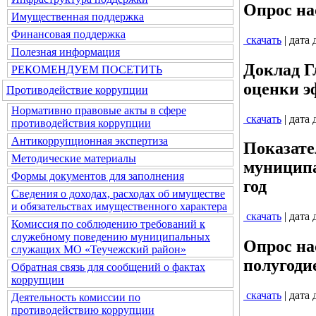
Опрос на
Имущественная поддержка
Финансовая поддержка
скачать
| дата
Полезная информация
Доклад Г
РЕКОМЕНДУЕМ ПОСЕТИТЬ
оценки э
Противодействие коррупции
Нормативно правовые акты в сфере
скачать
| дата
противодействия коррупции
Антикоррупционная экспертиза
Показате
Методические материалы
муниципа
Формы документов для заполнения
год
Сведения о доходах, расходах об имуществе
и обязательствах имущественного характера
скачать
| дата
Комиссия по соблюдению требований к
служебному поведению муниципальных
Опрос на
служащих МО «Теучежский район»
полугодие
Обратная связь для сообщений о фактах
коррупции
скачать
| дата
Деятельность комиссии по
противодействию коррупции