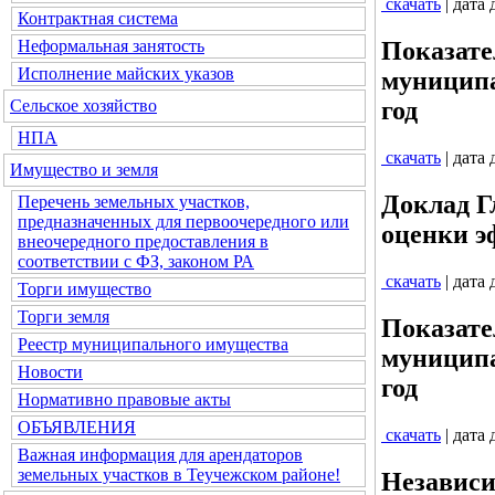
скачать
| дата
Контрактная система
Неформальная занятость
Показате
Исполнение майских указов
муниципа
Сельское хозяйство
год
НПА
скачать
| дата
Имущество и земля
Доклад Г
Перечень земельных участков,
предназначенных для первоочередного или
оценки э
внеочередного предоставления в
соответствии с ФЗ, законом РА
скачать
| дата
Торги имущество
Торги земля
Показате
Реестр муниципального имущества
муниципа
Новости
год
Нормативно правовые акты
ОБЪЯВЛЕНИЯ
скачать
| дата
Важная информация для арендаторов
земельных участков в Теучежском районе!
Независи