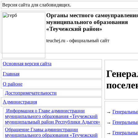
Версия сайта для слабовидящих
.
Органы местного самоуправлени
муниципального образования
«Теучежский район»
teuchej.ru - официальный сайт
Основная версия сайта
Генера
Главная
поселе
О районе
Достопримечательности
Администрация
Информация о Главе администрации
→
Генеральны
муниципального образования «Теучежский
муниципальный район Республики Адыгея»
→
Генеральны
Обращение Главы администрации
→
Генеральны
муниципального образования «Теучежский