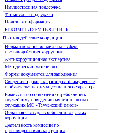
Имущественная поддержка
Финансовая поддержка
Полезная информация
РЕКОМЕНДУЕМ ПОСЕТИТЬ
Противодействие коррупции
Нормативно правовые акты в сфере
противодействия коррупции
Антикоррупционная экспертиза
Методические материалы
Формы документов для заполнения
Сведения о доходах, расходах об имуществе
и обязательствах имущественного характера
Комиссия по соблюдению требований к
служебному поведению муниципальных
служащих МО «Теучежский район»
Обратная связь для сообщений о фактах
коррупции
Деятельность комиссии по
противодействию коррупции