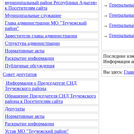
муниципальный район Республики Адыгея»
→
Генеральный
к Посетителям сайта
→
Генеральны
Муниципальные служащие
Глава администрации МО "Теучежский
→
Генеральны
район"
→
Генеральны
Заместители главы администрации
Структура администрации
Нормативные акты
Последние изм
Раскрытие информации
Информация ак
Публичные обсуждения
Вы здесь:
Глав
Совет депутатов
Информация о Председателе СНД
Теучежского района
Обращение Председателя СНД Теучежского
района к Посетителям сайта
Депутаты
Нормативные акты
Раскрытие информации
Устав МО "Теучежский район"