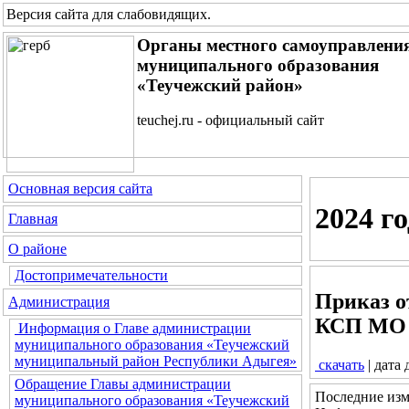
Версия сайта для слабовидящих
.
Органы местного самоуправлени
муниципального образования
«Теучежский район»
teuchej.ru - официальный сайт
Основная версия сайта
2024 го
Главная
О районе
Достопримечательности
Приказ о
Администрация
КСП МО «
Информация о Главе администрации
муниципального образования «Теучежский
муниципальный район Республики Адыгея»
скачать
| дата
Обращение Главы администрации
Последние изм
муниципального образования «Теучежский