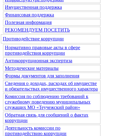
Имущественная поддержка
Финансовая поддержка
Полезная информация
РЕКОМЕНДУЕМ ПОСЕТИТЬ
Противодействие коррупции
Нормативно правовые акты в сфере
противодействия коррупции
Антикоррупционная экспертиза
Методические материалы
Формы документов для заполнения
Сведения о доходах, расходах об имуществе
и обязательствах имущественного характера
Комиссия по соблюдению требований к
служебному поведению муниципальных
служащих МО «Теучежский район»
Обратная связь для сообщений о фактах
коррупции
Деятельность комиссии по
противодействию коррупции