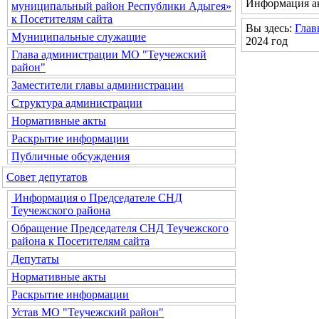
Информация ак
муниципальный район Республики Адыгея»
к Посетителям сайта
Вы здесь:
Глав
Муниципальные служащие
2024 год
Глава администрации МО "Теучежский
район"
Заместители главы администрации
Структура администрации
Нормативные акты
Раскрытие информации
Публичные обсуждения
Совет депутатов
Информация о Председателе СНД
Теучежского района
Обращение Председателя СНД Теучежского
района к Посетителям сайта
Депутаты
Нормативные акты
Раскрытие информации
Устав МО "Теучежский район"