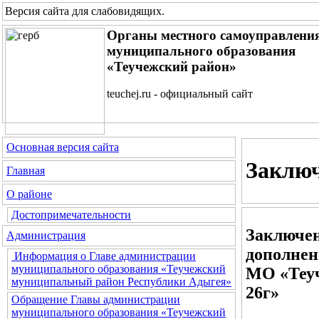
Версия сайта для слабовидящих
.
Органы местного самоуправлени
муниципального образования
«Теучежский район»
teuchej.ru - официальный сайт
Основная версия сайта
Заключ
Главная
О районе
Достопримечательности
Заключен
Администрация
дополнен
Информация о Главе администрации
муниципального образования «Теучежский
МО «Теуч
муниципальный район Республики Адыгея»
26г»
Обращение Главы администрации
муниципального образования «Теучежский