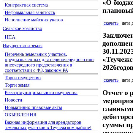
«О бюдже
Контрактная система
плановый
Неформальная занятость
Исполнение майских указов
скачать
| дата
Сельское хозяйство
Заключен
НПА
дополнен
Имущество и земля
30.11.20
Перечень земельных участков,
«Теучежс
предназначенных для первоочередного или
внеочередного предоставления в
2026годо
соответствии с ФЗ, законом РА
Торги имущество
скачать
| дата
Торги земля
Отчет о 
Реестр муниципального имущества
мероприя
Новости
Нормативно правовые акты
главными
ОБЪЯВЛЕНИЯ
дебиторс
Важная информация для арендаторов
суммы пр
земельных участков в Теучежском районе!
муниципа