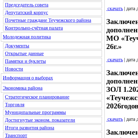
Председатель совета
скачать
| дата
Депутатский корпус
Почетные граждане Теучежского района
Заключен
Контрольно-счётная палата
дополнен
Молодежная политика
МО «Теуч
26г.»
Документы
Открытые данные
скачать
| дата
Памятки и буклеты
Новости
Заключен
Информация о выборах
дополнен
ЗОЛ 1.20
Экономика района
«Теучежс
Стратегическое планирование
2026годо
Торговля
Муниципальные программы
скачать
| дата
Достигнутые эконом. показатели
Итоги развития района
Заключен
Транспорт