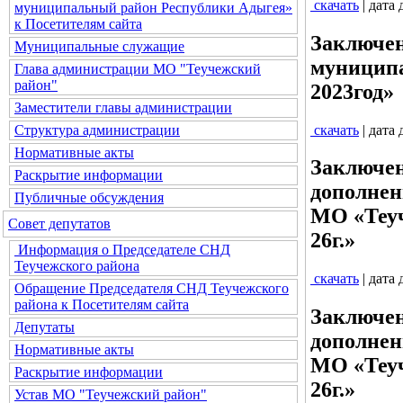
скачать
| дата
муниципальный район Республики Адыгея»
к Посетителям сайта
Заключен
Муниципальные служащие
муниципа
Глава администрации МО "Теучежский
район"
2023год»
Заместители главы администрации
скачать
| дата
Структура администрации
Нормативные акты
Заключен
Раскрытие информации
дополнен
Публичные обсуждения
МО «Теуч
Совет депутатов
26г.»
Информация о Председателе СНД
Теучежского района
скачать
| дата
Обращение Председателя СНД Теучежского
района к Посетителям сайта
Заключен
Депутаты
дополнен
Нормативные акты
МО «Теуч
Раскрытие информации
26г.»
Устав МО "Теучежский район"