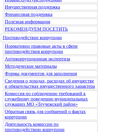
Имущественная поддержка
Финансовая поддержка
Полезная информация
РЕКОМЕНДУЕМ ПОСЕТИТЬ
Противодействие коррупции
Нормативно правовые акты в сфере
противодействия коррупции
Антикоррупционная экспертиза
Методические материалы
Формы документов для заполнения
Сведения о доходах, расходах об имуществе
и обязательствах имущественного характера
Комиссия по соблюдению требований к
служебному поведению муниципальных
служащих МО «Теучежский район»
Обратная связь для сообщений о фактах
коррупции
Деятельность комиссии по
противодействию коррупции