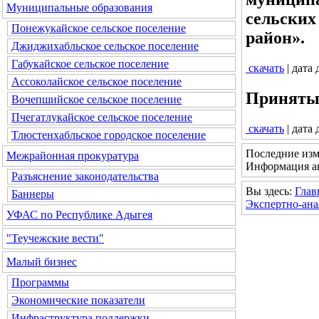
Муниципальные образования
сельских
Понежукайское сельское поселение
район».
Джиджихабльское сельское поселение
Габукайское сельское поселение
скачать
| дата
Ассоколайское сельское поселение
Приняты
Вочепшийское сельское поселение
Пчегатлукайское сельское поселение
скачать
| дата
Тлюстенхабльское городское поселение
Последние изм
Межрайонная прокуратура
Информация ак
Разъяснение законодательства
Вы здесь:
Глав
Баннеры
Экспертно-ан
УФАС по Республике Адыгея
"Теучежские вести"
Малый бизнес
Программы
Экономические показатели
Инфраструктура поддержки