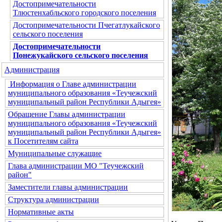
Достопримечательности
Тлюстенхабльского городского поселения
Достопримечательности Пчегатлукайского
сельского поселения
Достопримечательности
Понежукайского сельского поселения
Администрация
Информация о Главе администрации
муниципального образования «Теучежский
муниципальный район Республики Адыгея»
Обращение Главы администрации
муниципального образования «Теучежский
муниципальный район Республики Адыгея»
к Посетителям сайта
Муниципальные служащие
Глава администрации МО "Теучежский
район"
Заместители главы администрации
Структура администрации
Нормативные акты