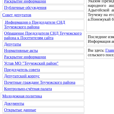
Указом Презид
Раскрытие информации
народного а
Публичные обсуждения
Адыгейской а
Теучежу на ег
Совет депутатов
а.Понежукай б
Информация о Председателе СНД
Теучежского района
Обращение Председателя СНД Теучежского
Последние изм
района к Посетителям сайта
Информация ак
Депутаты
Вы здесь:
Глав
Нормативные акты
сельского пос
Раскрытие информации
Устав МО "Теучежский район"
Председатель совета
Депутатский корпус
Почетные граждане Теучежского района
Контрольно-счётная палата
Молодежная политика
Документы
Открытые данные