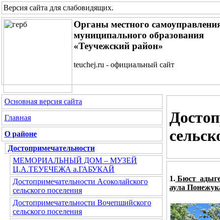
Версия сайта для слабовидящих
.
Органы местного самоуправлени
муниципального образования
«Теучежский район»
teuchej.ru - официальный сайт
Основная версия сайта
Достоп
Главная
сельск
О районе
Достопримечательности
МЕМОРИАЛЬНЫЙ ДОМ – МУЗЕЙ
Ц.А.ТЕУЕЧЕЖА а.ГАБУКАЙ
1.
Бюст
адыге
Достопримечательности Асоколайского
аула Понежук
сельского поселения
Достопримечательности Вочепшийского
сельского поселения