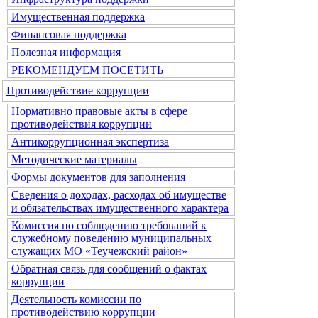
Имущественная поддержка
Финансовая поддержка
Полезная информация
РЕКОМЕНДУЕМ ПОСЕТИТЬ
Противодействие коррупции
Нормативно правовые акты в сфере
противодействия коррупции
Антикоррупционная экспертиза
Методические материалы
Формы документов для заполнения
Сведения о доходах, расходах об имуществе
и обязательствах имущественного характера
Комиссия по соблюдению требований к
служебному поведению муниципальных
служащих МО «Теучежский район»
Обратная связь для сообщений о фактах
коррупции
Деятельность комиссии по
противодействию коррупции