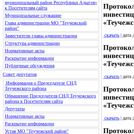
муниципальный район Республики Адыгея»
Протокол
к Посетителям сайта
инвестиц
Муниципальные служащие
«Теучежс
Глава администрации МО "Теучежский
район"
скачать
| дата
Заместители главы администрации
Структура администрации
Протокол
Нормативные акты
инвестиц
Раскрытие информации
«Теучежс
Публичные обсуждения
Совет депутатов
скачать
| дата
Информация о Председателе СНД
Протокол
Теучежского района
Обращение Председателя СНД Теучежского
инвестиц
района к Посетителям сайта
«Теучежс
Депутаты
Нормативные акты
скачать
| дата
Раскрытие информации
Протокол
Устав МО "Теучежский район"