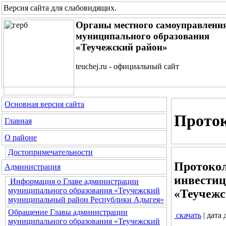
Версия сайта для слабовидящих
.
Органы местного самоуправлени
муниципального образования
«Теучежский район»
teuchej.ru - официальный сайт
Основная версия сайта
Проток
Главная
О районе
Достопримечательности
Протокол
Администрация
инвестиц
Информация о Главе администрации
муниципального образования «Теучежский
«Теучежс
муниципальный район Республики Адыгея»
Обращение Главы администрации
скачать
| дата
муниципального образования «Теучежский