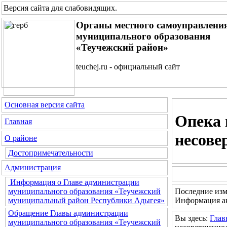
Версия сайта для слабовидящих
.
Органы местного самоуправлени
муниципального образования
«Теучежский район»
teuchej.ru - официальный сайт
Основная версия сайта
Опека 
Главная
несове
О районе
Достопримечательности
Администрация
Информация о Главе администрации
Последние изм
муниципального образования «Теучежский
Информация ак
муниципальный район Республики Адыгея»
Обращение Главы администрации
Вы здесь:
Глав
муниципального образования «Теучежский