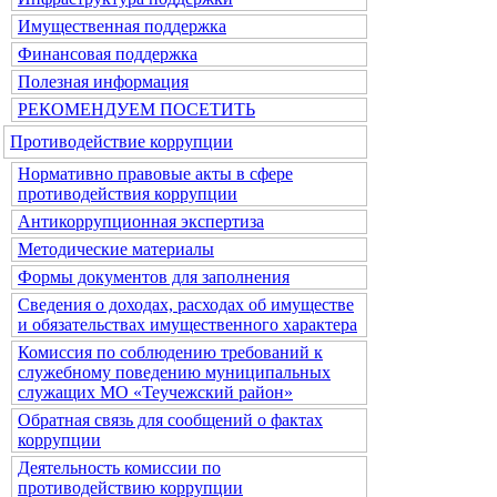
Имущественная поддержка
Финансовая поддержка
Полезная информация
РЕКОМЕНДУЕМ ПОСЕТИТЬ
Противодействие коррупции
Нормативно правовые акты в сфере
противодействия коррупции
Антикоррупционная экспертиза
Методические материалы
Формы документов для заполнения
Сведения о доходах, расходах об имуществе
и обязательствах имущественного характера
Комиссия по соблюдению требований к
служебному поведению муниципальных
служащих МО «Теучежский район»
Обратная связь для сообщений о фактах
коррупции
Деятельность комиссии по
противодействию коррупции