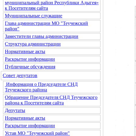
муниципальный район Республики Адыгея»
к Посетителям сайта
Муниципальные служащие
Глава администрации МО "Теучежский
район"
Заместители главы администрации
Структура администрации
Нормативные акты
Раскрытие информации
Публичные обсуждения
Совет депутатов
Информация о Председателе СНД
Теучежского района
Обращение Председателя СНД Теучежского
района к Посетителям сайта
Депутаты
Нормативные акты
Раскрытие информации
Устав МО "Теучежский район"