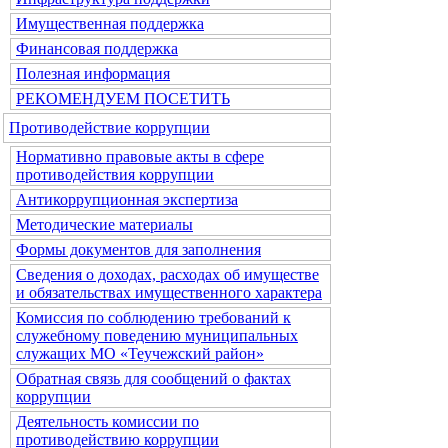
Имущественная поддержка
Финансовая поддержка
Полезная информация
РЕКОМЕНДУЕМ ПОСЕТИТЬ
Противодействие коррупции
Нормативно правовые акты в сфере
противодействия коррупции
Антикоррупционная экспертиза
Методические материалы
Формы документов для заполнения
Сведения о доходах, расходах об имуществе
и обязательствах имущественного характера
Комиссия по соблюдению требований к
служебному поведению муниципальных
служащих МО «Теучежский район»
Обратная связь для сообщений о фактах
коррупции
Деятельность комиссии по
противодействию коррупции