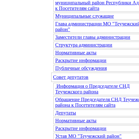
муниципальный район Республики Ад
к Посетителям сайта
Муниципальные служащие
Глава администрации МО "Теучежски
район"
Заместители главы администрации
Структура администрации
Нормативные акты
Раскрытие информации
Публичные обсуждения
Совет депутатов
Информация о Председателе СНД
Теучежского района
Обращение Председателя СНД Теучеж
района к Посетителям сайта
Депутаты
Нормативные акты
Раскрытие информации
Устав МО "Теучежский район"