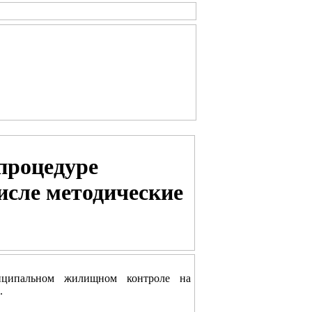
процедуре
исле методические
иципальном жилищном контроле на
.