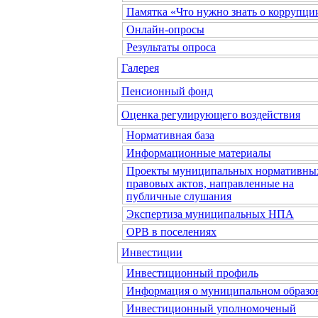
Памятка «Что нужно знать о коррупци
Онлайн-опросы
Результаты опроса
Галерея
Пенсионный фонд
Оценка регулирующего воздействия
Нормативная база
Информационные материалы
Проекты муниципальных нормативны
правовых актов, направленные на
публичные слушания
Экспертиза муниципальных НПА
ОРВ в поселениях
Инвестиции
Инвестиционный профиль
Информация о муниципальном образо
Инвестиционный уполномоченый