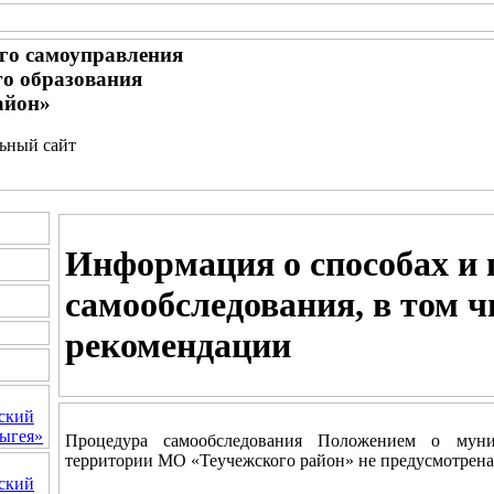
го самоуправления
о образования
айон»
льный сайт
Информация о способах и 
самообследования, в том ч
рекомендации
ский
ыгея»
Процедура самообследования Положением о мун
территории МО «Теучежского район» не предусмотрена
ский