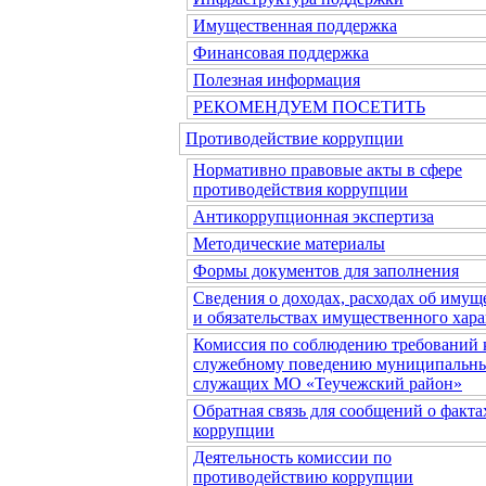
Имущественная поддержка
Финансовая поддержка
Полезная информация
РЕКОМЕНДУЕМ ПОСЕТИТЬ
Противодействие коррупции
Нормативно правовые акты в сфере
противодействия коррупции
Антикоррупционная экспертиза
Методические материалы
Формы документов для заполнения
Сведения о доходах, расходах об имущ
и обязательствах имущественного хара
Комиссия по соблюдению требований 
служебному поведению муниципальн
служащих МО «Теучежский район»
Обратная связь для сообщений о факта
коррупции
Деятельность комиссии по
противодействию коррупции