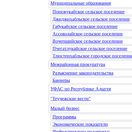
Муниципальные образования
Понежукайское сельское поселение
Джиджихабльское сельское поселение
Габукайское сельское поселение
Ассоколайское сельское поселение
Вочепшийское сельское поселение
Пчегатлукайское сельское поселение
Тлюстенхабльское городское поселени
Межрайонная прокуратура
Разъяснение законодательства
Баннеры
УФАС по Республике Адыгея
"Теучежские вести"
Малый бизнес
Программы
Экономические показатели
Инфраструктура поддержки