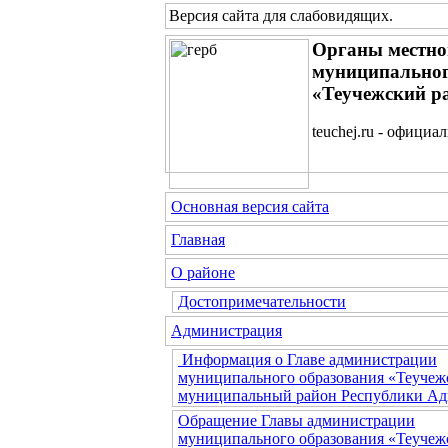
Версия сайта для слабовидящих
.
Органы местно
муниципальног
«Теучежский р
teuchej.ru - официа
Основная версия сайта
Главная
О районе
Достопримечательности
Администрация
Информация о Главе администрации
муниципального образования «Теучеж
муниципальный район Республики Ад
Обращение Главы администрации
муниципального образования «Теучеж