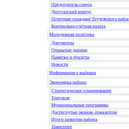
Председатель совета
Депутатский корпус
Почетные граждане Теучежского райо
Контрольно-счётная палата
Молодежная политика
Документы
Открытые данные
Памятки и буклеты
Новости
Информация о выборах
Экономика района
Стратегическое планирование
Торговля
Муниципальные программы
Достигнутые эконом. показатели
Итоги развития района
Транспорт