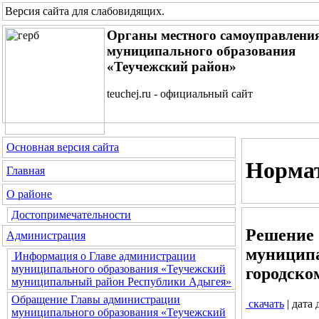
Версия сайта для слабовидящих
.
Органы местного самоуправлени
муниципального образования
«Теучежский район»
teuchej.ru - официальный сайт
Основная версия сайта
Нормат
Главная
О районе
Достопримечательности
Решение 
Администрация
муниципа
Информация о Главе администрации
муниципального образования «Теучежский
городско
муниципальный район Республики Адыгея»
Обращение Главы администрации
скачать
| дата
муниципального образования «Теучежский