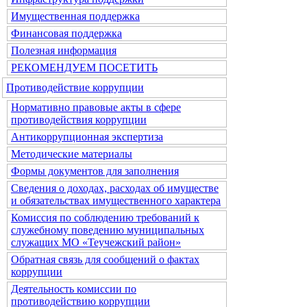
Имущественная поддержка
Финансовая поддержка
Полезная информация
РЕКОМЕНДУЕМ ПОСЕТИТЬ
Противодействие коррупции
Нормативно правовые акты в сфере
противодействия коррупции
Антикоррупционная экспертиза
Методические материалы
Формы документов для заполнения
Сведения о доходах, расходах об имуществе
и обязательствах имущественного характера
Комиссия по соблюдению требований к
служебному поведению муниципальных
служащих МО «Теучежский район»
Обратная связь для сообщений о фактах
коррупции
Деятельность комиссии по
противодействию коррупции