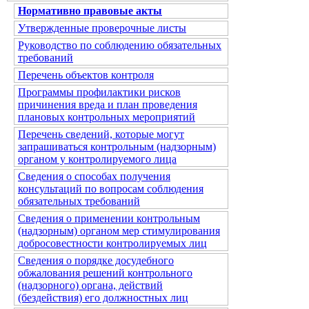
Нормативно правовые акты
Утвержденные проверочные листы
Руководство по соблюдению обязательных
требований
Перечень объектов контроля
Программы профилактики рисков
причинения вреда и план проведения
плановых контрольных мероприятий
Перечень сведений, которые могут
запрашиваться контрольным (надзорным)
органом у контролируемого лица
Сведения о способах получения
консультаций по вопросам соблюдения
обязательных требований
Сведения о применении контрольным
(надзорным) органом мер стимулирования
добросовестности контролируемых лиц
Сведения о порядке досудебного
обжалования решений контрольного
(надзорного) органа, действий
(бездействия) его должностных лиц