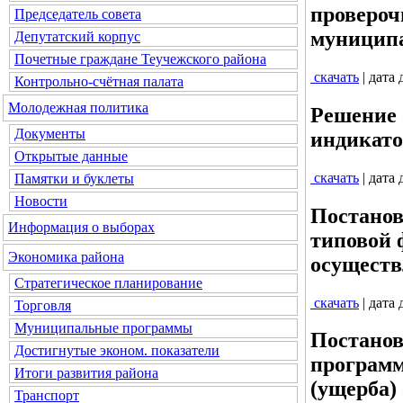
провероч
Председатель совета
муниципа
Депутатский корпус
Почетные граждане Теучежского района
скачать
| дата
Контрольно-счётная палата
Молодежная политика
Решение 
Документы
индикато
Открытые данные
скачать
| дата
Памятки и буклеты
Новости
Постанов
Информация о выборах
типовой 
Экономика района
осуществ
Стратегическое планирование
скачать
| дата
Торговля
Муниципальные программы
Постанов
Достигнутые эконом. показатели
программ
Итоги развития района
(ущерба)
Транспорт