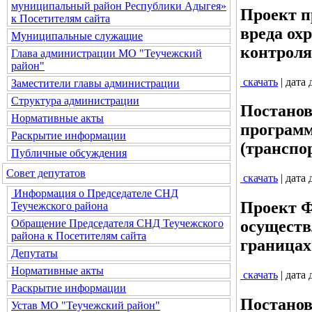
муниципальный район Республики Адыгея»
Проект п
к Посетителям сайта
вреда ох
Муниципальные служащие
контроля
Глава администрации МО "Теучежский
район"
скачать
| дата
Заместители главы администрации
Структура администрации
Постанов
Нормативные акты
программ
Раскрытие информации
(транспо
Публичные обсуждения
Совет депутатов
скачать
| дата
Информация о Председателе СНД
Проект Ф
Теучежского района
Обращение Председателя СНД Теучежского
осуществ
района к Посетителям сайта
границах
Депутаты
Нормативные акты
скачать
| дата
Раскрытие информации
Постанов
Устав МО "Теучежский район"