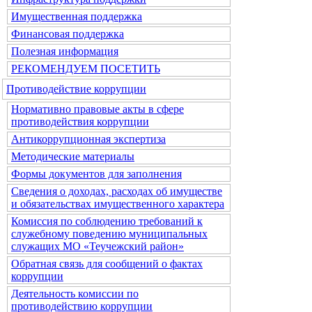
Имущественная поддержка
Финансовая поддержка
Полезная информация
РЕКОМЕНДУЕМ ПОСЕТИТЬ
Противодействие коррупции
Нормативно правовые акты в сфере
противодействия коррупции
Антикоррупционная экспертиза
Методические материалы
Формы документов для заполнения
Сведения о доходах, расходах об имуществе
и обязательствах имущественного характера
Комиссия по соблюдению требований к
служебному поведению муниципальных
служащих МО «Теучежский район»
Обратная связь для сообщений о фактах
коррупции
Деятельность комиссии по
противодействию коррупции