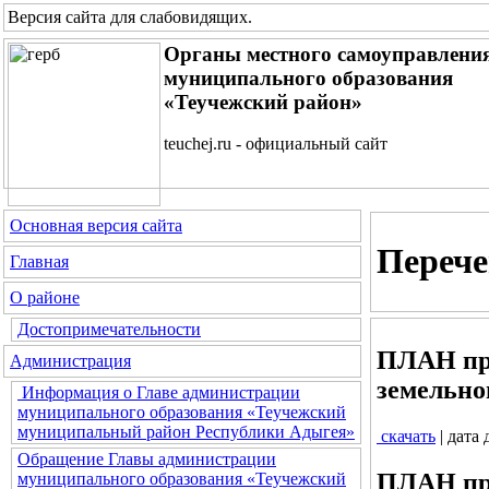
Версия сайта для слабовидящих
.
Органы местного самоуправлени
муниципального образования
«Теучежский район»
teuchej.ru - официальный сайт
Основная версия сайта
Перече
Главная
О районе
Достопримечательности
ПЛАН про
Администрация
земельно
Информация о Главе администрации
муниципального образования «Теучежский
муниципальный район Республики Адыгея»
скачать
| дата
Обращение Главы администрации
ПЛАН про
муниципального образования «Теучежский