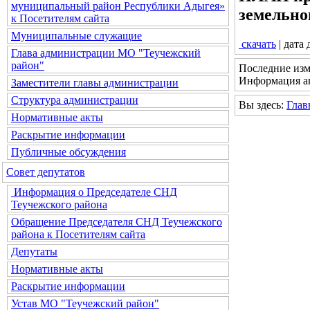
муниципальный район Республики Адыгея»
земельно
к Посетителям сайта
Муниципальные служащие
скачать
| дата
Глава администрации МО "Теучежский
район"
Последние изм
Информация ак
Заместители главы администрации
Структура администрации
Вы здесь:
Глав
Нормативные акты
Раскрытие информации
Публичные обсуждения
Совет депутатов
Информация о Председателе СНД
Теучежского района
Обращение Председателя СНД Теучежского
района к Посетителям сайта
Депутаты
Нормативные акты
Раскрытие информации
Устав МО "Теучежский район"