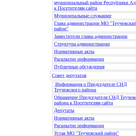
муниципальный район Республики Ад
к Посетителям сайта
Муниципальные служащие
Глава администрации МО "Теучежски
район"
Заместители главы администрации
Структура администрации
Нормативные акты
Раскрытие информации
Публичные обсуждения
Совет депутатов
Информация о Председателе СНД
Теучежского района
Обращение Председателя СНД Теучеж
района к Посетителям сайта
Депутаты
Нормативные акты
Раскрытие информации
Устав МО "Теучежский район"