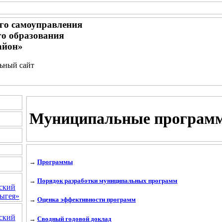
го самоуправления
о образования
айон»
льный сайт
Муниципальные програм
→
Программы
→
Порядок разработки муниципальных программ
ский
ыгея»
→
Оценка эффективности программ
ский
→
Сводный годовой доклад