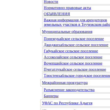
Новости
Нормативно правовые акты
ОБЪЯВЛЕНИЯ
Важная информация для арендаторов
земельных участков в Теучежском райо
Муниципальные образования
Понежукайское сельское поселение
Джиджихабльское сельское поселение
Габукайское сельское поселение
Ассоколайское сельское поселение
Вочепшийское сельское поселение
Пчегатлукайское сельское поселение
Тлюстенхабльское городское поселени
Межрайонная прокуратура
Разъяснение законодательства
Баннеры
УФАС по Республике Адыгея