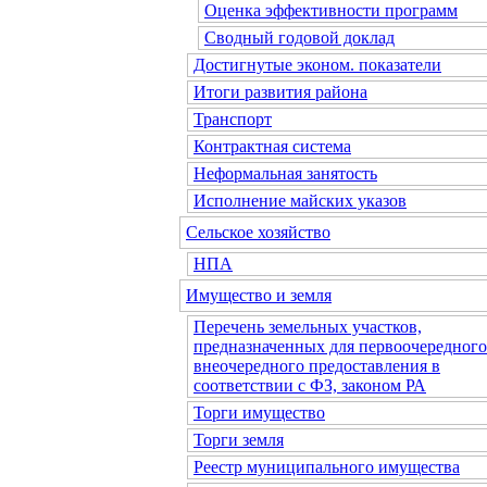
Оценка эффективности программ
Сводный годовой доклад
Достигнутые эконом. показатели
Итоги развития района
Транспорт
Контрактная система
Неформальная занятость
Исполнение майских указов
Сельское хозяйство
НПА
Имущество и земля
Перечень земельных участков,
предназначенных для первоочередного
внеочередного предоставления в
соответствии с ФЗ, законом РА
Торги имущество
Торги земля
Реестр муниципального имущества