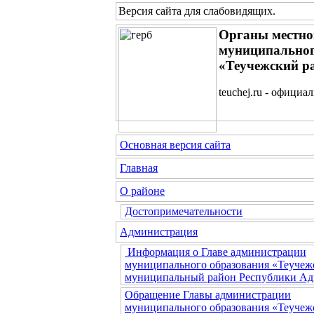
Версия сайта для слабовидящих
.
Органы местно
муниципальног
«Теучежский р
teuchej.ru - официа
Основная версия сайта
Главная
О районе
Достопримечательности
Администрация
Информация о Главе администрации
муниципального образования «Теучеж
муниципальный район Республики Ад
Обращение Главы администрации
муниципального образования «Теучеж