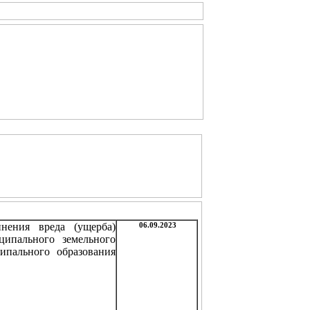
нения вреда (ущерба)
06.09.2023
ипального земельного
ипального образования