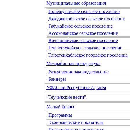
Муниципальные образования
Понежукайское сельское поселение
Джиджихабльское сельское поселение
Габукайское сельское поселение
Ассоколайское сельское поселение
Вочепшийское сельское поселение
Пчегатлукайское сельское поселение
Тлюстенхабльское городское поселение
Межрайонная прокуратура
Разъяснение законодательства
Баннеры
УФАС по Республике Адыгея
"Теучежские вести"
Малый бизнес
Программы
Экономические показатели
Инфраструктура поддержки