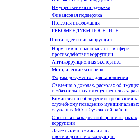
Имущественная поддержка
Финансовая поддержка
Полезная информация
РЕКОМЕНДУЕМ ПОСЕТИТЬ
Противодействие коррупции
Нормативно правовые акты в сфере
противодействия коррупции
Антикоррупционная экспертиза
Методические материалы
Формы документов для заполнения
Сведения о доходах, расходах об имущес
и обязательствах имущественного харак
Комиссия по соблюдению требований к
служебному поведению муниципальны
служащих МО «Теучежский район»
Обратная связь для сообщений о фактах
коррупции
Деятельность комиссии по
противодействию коррупции