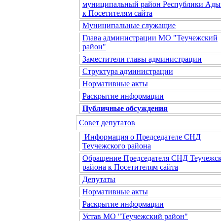
муниципальный район Республики Ады
к Посетителям сайта
Муниципальные служащие
Глава администрации МО "Теучежский
район"
Заместители главы администрации
Структура администрации
Нормативные акты
Раскрытие информации
Публичные обсуждения
Совет депутатов
Информация о Председателе СНД
Теучежского района
Обращение Председателя СНД Теучежск
района к Посетителям сайта
Депутаты
Нормативные акты
Раскрытие информации
Устав МО "Теучежский район"