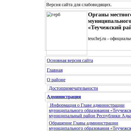
Версия сайта для слабовидящих
.
Органы местног
муниципального
«Теучежский ра
teuchej.ru - официал
Основная версия сайта
Главная
О районе
Достопримечательности
Администрация
Информация о Главе администрации
муниципального образования «Теучежс
муниципальный район Республики Ады
Обращение Главы администрации
муниципального образования «Теучежс