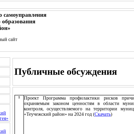
о самоуправления
 образования
йон»
ьный сайт
Публичные обсуждения
1
Проект Программа профилактики рисков причи
охраняемым законом ценностям в области муниц
контроля, осуществляемого на территории муниц
кий
«Теучежский район» на 2024 год (
Скачать
)
гея»
кий