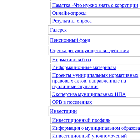
Памятка «Что нужно знать о коррупции
Онлайн-опросы
Результаты опроса
Галерея
Пенсионный фонд
Оценка регулирующего воздействия
Нормативная база
Информационные материалы
Проекты муниципальных нормативных
правовых актов, направленные на
публичные слушания
Экспертиза муниципальных НПА
ОРВ в поселениях
Инвестиции
Инвестиционный профиль
Информация о муниципальном образов
Инвестиционный уполномоченый