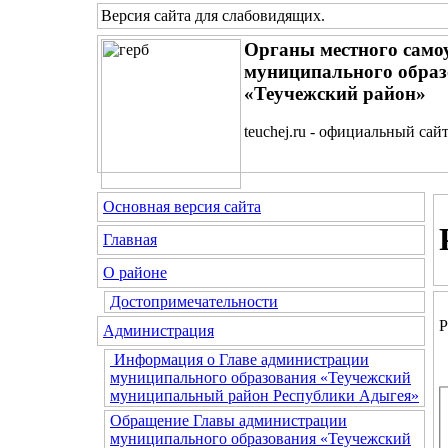
Версия сайта для слабовидящих
.
Органы местного само
муниципального образ
«Теучежский район»
teuchej.ru - официальный сай
Основная версия сайта
Главная
О районе
Достопримечательности
Р
Администрация
Информация о Главе администрации
муниципального образования «Теучежский
муниципальный район Республики Адыгея»
Обращение Главы администрации
муниципального образования «Теучежский