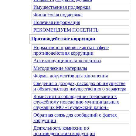
Имущественная поддержка
Финансовая поддержка
Полезная информация
РЕКОМЕНДУЕМ ПОСЕТИТЬ
Противодействие коррупции
Нормативно правовые акты в сфере
противодействия коррупции
Антикоррупционная экспертиза
Методические материалы
Формы документов для заполнения
Сведения о доходах, расходах об имуществе
и обязательствах имущественного характера
Комиссия по соблюдению требований к
служебному поведению муниципальных
служащих МО «Теучежский район»
Обратная связь для сообщений о фактах
коррупции
Деятельность комиссии по
противодействию коррупции