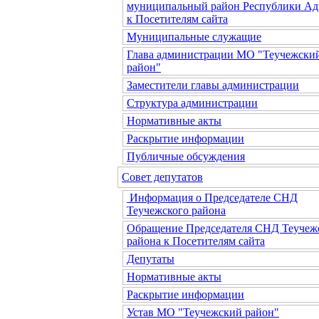
муниципальный район Республики Ад
к Посетителям сайта
Муниципальные служащие
Глава администрации МО "Теучежски
район"
Заместители главы администрации
Структура администрации
Нормативные акты
Раскрытие информации
Публичные обсуждения
Совет депутатов
Информация о Председателе СНД
Теучежского района
Обращение Председателя СНД Теучеж
района к Посетителям сайта
Депутаты
Нормативные акты
Раскрытие информации
Устав МО "Теучежский район"