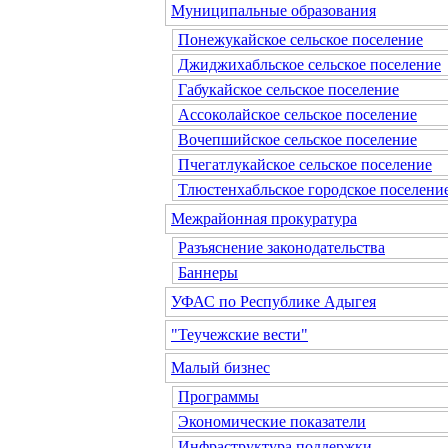
Муниципальные образования
Понежукайское сельское поселение
Джиджихабльское сельское поселение
Габукайское сельское поселение
Ассоколайское сельское поселение
Вочепшийское сельское поселение
Пчегатлукайское сельское поселение
Тлюстенхабльское городское поселени
Межрайонная прокуратура
Разъяснение законодательства
Баннеры
УФАС по Республике Адыгея
"Теучежские вести"
Малый бизнес
Программы
Экономические показатели
Инфраструктура поддержки