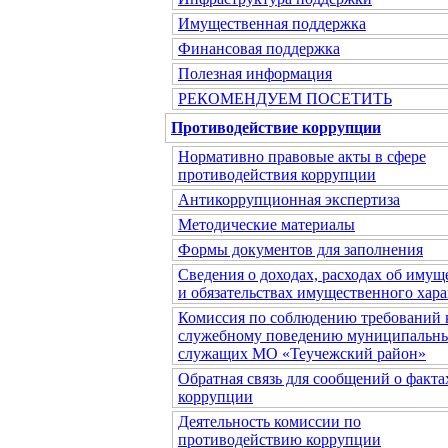
Имущественная поддержка
Финансовая поддержка
Полезная информация
РЕКОМЕНДУЕМ ПОСЕТИТЬ
Противодействие коррупции
Нормативно правовые акты в сфере
противодействия коррупции
Антикоррупционная экспертиза
Методические материалы
Формы документов для заполнения
Сведения о доходах, расходах об имущ
и обязательствах имущественного хара
Комиссия по соблюдению требований 
служебному поведению муниципальн
служащих МО «Теучежский район»
Обратная связь для сообщений о факта
коррупции
Деятельность комиссии по
противодействию коррупции