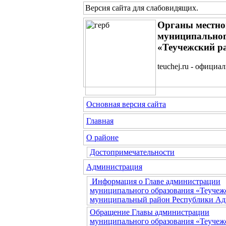
Версия сайта для слабовидящих
.
Органы местно
муниципальног
«Теучежский р
teuchej.ru - официа
Основная версия сайта
Главная
О районе
Достопримечательности
Администрация
Информация о Главе администрации
муниципального образования «Теучеж
муниципальный район Республики Ад
Обращение Главы администрации
муниципального образования «Теучеж