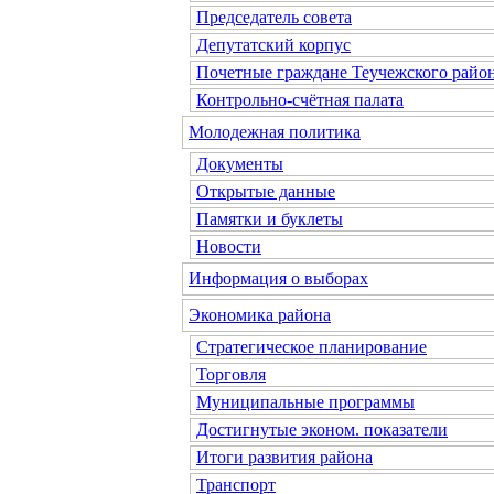
Председатель совета
Депутатский корпус
Почетные граждане Теучежского райо
Контрольно-счётная палата
Молодежная политика
Документы
Открытые данные
Памятки и буклеты
Новости
Информация о выборах
Экономика района
Стратегическое планирование
Торговля
Муниципальные программы
Достигнутые эконом. показатели
Итоги развития района
Транспорт