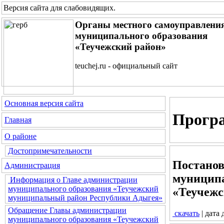
Версия сайта для слабовидящих
.
Органы местного самоуправлени
муниципального образования
«Теучежский район»
teuchej.ru - официальный сайт
Основная версия сайта
Прогр
Главная
О районе
Достопримечательности
Постанов
Администрация
муницип
Информация о Главе администрации
муниципального образования «Теучежский
«Теучежс
муниципальный район Республики Адыгея»
Обращение Главы администрации
скачать
| дата
муниципального образования «Теучежский