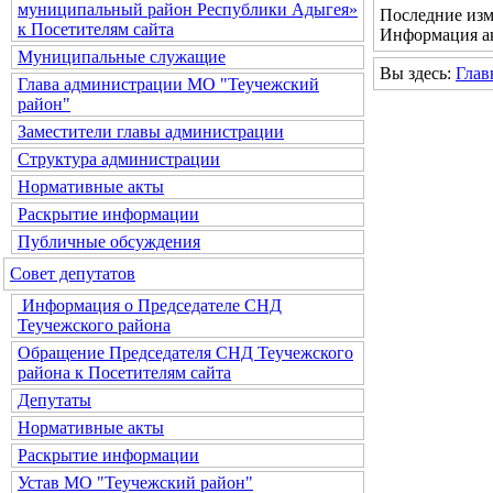
муниципальный район Республики Адыгея»
Последние изм
к Посетителям сайта
Информация ак
Муниципальные служащие
Вы здесь:
Глав
Глава администрации МО "Теучежский
район"
Заместители главы администрации
Структура администрации
Нормативные акты
Раскрытие информации
Публичные обсуждения
Совет депутатов
Информация о Председателе СНД
Теучежского района
Обращение Председателя СНД Теучежского
района к Посетителям сайта
Депутаты
Нормативные акты
Раскрытие информации
Устав МО "Теучежский район"