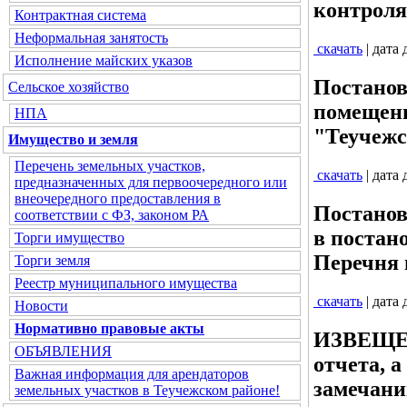
контроля
Контрактная система
Неформальная занятость
скачать
| дата
Исполнение майских указов
Постанов
Сельское хозяйство
помещени
НПА
"Теучежс
Имущество и земля
Перечень земельных участков,
скачать
| дата
предназначенных для первоочередного или
внеочередного предоставления в
Постанов
соответствии с ФЗ, законом РА
в постан
Торги имущество
Перечня 
Торги земля
Реестр муниципального имущества
скачать
| дата
Новости
Нормативно правовые акты
ИЗВЕЩЕН
ОБЪЯВЛЕНИЯ
отчета, 
Важная информация для арендаторов
замечани
земельных участков в Теучежском районе!