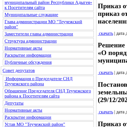
муниципальный район Республики Адыгея»
Приказ о
к Посетителям сайта
приказ о
Муниципальные служащие
населенн
Глава администрации МО "Теучежский
район"
скачать
| дата
Заместители главы администрации
Структура администрации
Решение 
Нормативные акты
«О поряд
Раскрытие информации
муниципа
Публичные обсуждения
Совет депутатов
скачать
| дата
Информация о Председателе СНД
Постанов
Теучежского района
Обращение Председателя СНД Теучежского
земельны
района к Посетителям сайта
(29/12/20
Депутаты
Нормативные акты
скачать
| дата
Раскрытие информации
Приказ о
Устав МО "Теучежский район"