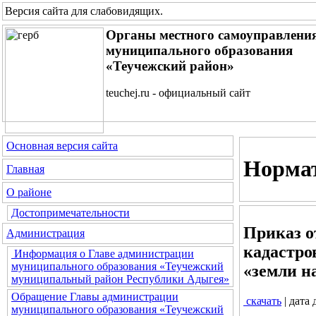
Версия сайта для слабовидящих
.
Органы местного самоуправлени
муниципального образования
«Теучежский район»
teuchej.ru - официальный сайт
Основная версия сайта
Нормат
Главная
О районе
Достопримечательности
Приказ о
Администрация
кадастро
Информация о Главе администрации
муниципального образования «Теучежский
«земли н
муниципальный район Республики Адыгея»
Обращение Главы администрации
скачать
| дата
муниципального образования «Теучежский