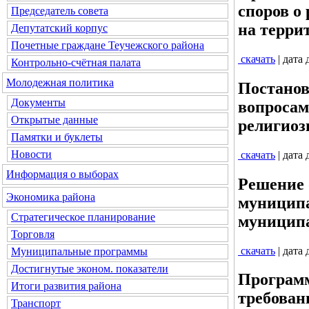
споров о
Председатель совета
на терри
Депутатский корпус
Почетные граждане Теучежского района
скачать
| дата
Контрольно-счётная палата
Молодежная политика
Постанов
Документы
вопросам
Открытые данные
религиоз
Памятки и буклеты
Новости
скачать
| дата
Информация о выборах
Решение 
Экономика района
муниципа
Стратегическое планирование
муниципа
Торговля
скачать
| дата
Муниципальные программы
Достигнутые эконом. показатели
Програм
Итоги развития района
требован
Транспорт