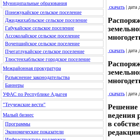
Муниципальные образования
скачать
| дата
Понежукайское сельское поселение
Распоряж
Джиджихабльское сельское поселение
земельно
Габукайское сельское поселение
многодет
Ассоколайское сельское поселение
Вочепшийское сельское поселение
скачать
| дата
Пчегатлукайское сельское поселение
Тлюстенхабльское городское поселение
Распоряж
Межрайонная прокуратура
земельно
Разъяснение законодательства
многодет
Баннеры
скачать
| дата
УФАС по Республике Адыгея
"Теучежские вести"
Решение 
ведения 
Малый бизнес
в собств
Программы
редакци
Экономические показатели
Инфраструктура поддержки