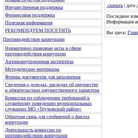
скачать
| дата
Имущественная поддержка
Финансовая поддержка
Последние изм
Информация ак
Полезная информация
РЕКОМЕНДУЕМ ПОСЕТИТЬ
Вы здесь:
Глав
Противодействие коррупции
Нормативно правовые акты в сфере
противодействия коррупции
Антикоррупционная экспертиза
Методические материалы
Формы документов для заполнения
Сведения о доходах, расходах об имуществе
и обязательствах имущественного характера
Комиссия по соблюдению требований к
служебному поведению муниципальных
служащих МО «Теучежский район»
Обратная связь для сообщений о фактах
коррупции
Деятельность комиссии по
противодействию коррупции