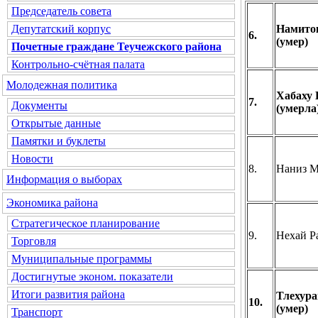
Председатель совета
Намито
Депутатский корпус
6.
(умер)
Почетные граждане Теучежского района
Контрольно-счётная палата
Молодежная политика
Хабаху
7.
Документы
(умерла
Открытые данные
Памятки и буклеты
Новости
8.
Наниз М
Информация о выборах
Экономика района
Стратегическое планирование
9.
Нехай Р
Торговля
Муниципальные программы
Достигнутые эконом. показатели
Итоги развития района
Тлехура
10.
(умер)
Транспорт