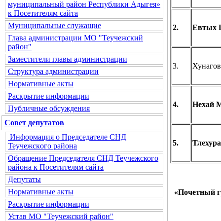
муниципальный район Республики Адыгея»
к Посетителям сайта
Муниципальные служащие
2.
Евтых 
Глава администрации МО "Теучежский
район"
Заместители главы администрации
3.
Хунагов
Структура администрации
Нормативные акты
Раскрытие информации
4.
Нехай М
Публичные обсуждения
Совет депутатов
Информация о Председателе СНД
5.
Тлехура
Теучежского района
Обращение Председателя СНД Теучежского
района к Посетителям сайта
Депутаты
Нормативные акты
«Почетный г
Раскрытие информации
Устав МО "Теучежский район"