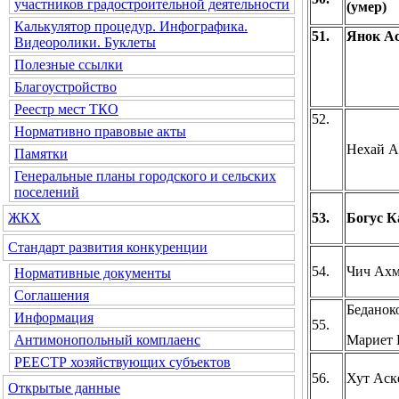
участников градостроительной деятельности
(умер)
Калькулятор процедур. Инфографика.
51.
Янок Ас
Видеоролики. Буклеты
Полезные ссылки
Благоустройство
Реестр мест ТКО
52.
Нормативно правовые акты
Нехай А
Памятки
Генеральные планы городского и сельских
поселений
53.
Богус К
ЖКХ
Стандарт развития конкуренции
54.
Чич Ах
Нормативные документы
Соглашения
Беданок
Информация
55.
Мариет
Антимонопольный комплаенс
РЕЕСТР хозяйствующих субъектов
56.
Хут Аск
Открытые данные