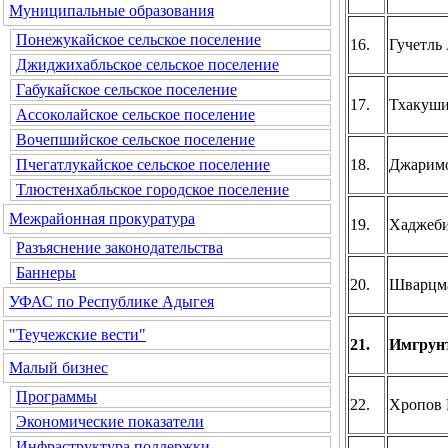
Муниципальные образования
Понежукайское сельское поселение
16.
Гучетль
Джиджихабльское сельское поселение
Габукайское сельское поселение
17.
Тхакуши
Ассоколайское сельское поселение
Вочепшийское сельское поселение
18.
Джаримо
Пчегатлукайское сельское поселение
Тлюстенхабльское городское поселение
Межрайонная прокуратура
19.
Хаджеби
Разъяснение законодательства
Баннеры
20.
Шварцма
УФАС по Республике Адыгея
"Теучежские вести"
21.
Имгрунт
Малый бизнес
Программы
22.
Хропов 
Экономические показатели
Инфраструктура поддержки