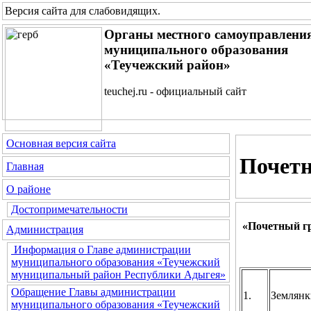
Версия сайта для слабовидящих
.
Органы местного самоуправлени
муниципального образования
«Теучежский район»
teuchej.ru - официальный сайт
Основная версия сайта
Почетн
Главная
О районе
Достопримечательности
«Почетный гр
Администрация
Информация о Главе администрации
муниципального образования «Теучежский
муниципальный район Республики Адыгея»
Обращение Главы администрации
1.
Землянк
муниципального образования «Теучежский