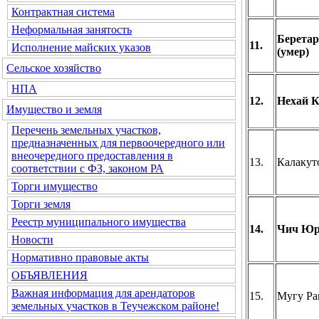
Контрактная система
Неформальная занятость
Беретар
11.
Исполнение майских указов
(умер)
Сельское хозяйство
НПА
12.
Нехай К
Имущество и земля
Перечень земельных участков,
предназначенных для первоочередного или
внеочередного предоставления в
13.
Калакут
соответствии с ФЗ, законом РА
Торги имущество
Торги земля
Реестр муниципального имущества
14.
Чич Юри
Новости
Нормативно правовые акты
ОБЪЯВЛЕНИЯ
Важная информация для арендаторов
15.
Мугу Ра
земельных участков в Теучежском районе!