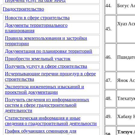
Перечень услуг на базе МФЦ
44.
Богус А
Градостроительство
Новости в сфере строительства
Хуаз Ас
Документы территориального
45.
планирования
Правила землепользования и застройки
территории
Документация по планировке территорий
46.
Пшидат
Приобрести земельный участок
Получить услугу в сфере строительства
Исчерпывающие перечни процедур в сфере
строительства
47.
Янок Ас
Экспертиза инженерных изысканий и
проектной документации
48.
Тлехату
Получить сведения из информационных
систем в сфере градостроительной
деятельности
49.
Хабаху 
Статистическая информация и иные
сведения о градостроительной деятельности
График обучающих семинаров для
Тлехуч 
50.