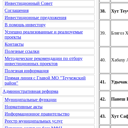
Инвестиционный Совет
Соглашения
38.
Хут Теу
Инвестиционные предложения
В помощь инвестору
Успешно реализованные и реализуемые
39.
Блягоз 
проекты
Контакты
Полезные ссылки
Методические рекомендации по отбору
40.
Хабаху 
инвестиционных проектов
Полезная информация
Прямая линия с Главой МО "Теучежский
41.
Удычак
район"
Административная реформа
42.
Панеш Р
Муниципальные функции
Нормативные акты
Информационное правительство
43.
Хут Саф
Реестр муниципальных услуг