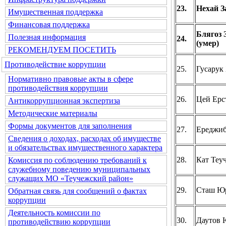
23.
Нехай З
Имущественная поддержка
Финансовая поддержка
Блягоз
Полезная информация
24.
(умер)
РЕКОМЕНДУЕМ ПОСЕТИТЬ
Противодействие коррупции
25.
Гусарук
Нормативно правовые акты в сфере
противодействия коррупции
26.
Цей Ерс
Антикоррупционная экспертиза
Методические материалы
Формы документов для заполнения
27.
Ереджиб
Сведения о доходах, расходах об имуществе
и обязательствах имущественного характера
28.
Кат Теу
Комиссия по соблюдению требований к
служебному поведению муниципальных
служащих МО «Теучежский район»
29.
Сташ Ю
Обратная связь для сообщений о фактах
коррупции
Деятельность комиссии по
30.
Даутов
противодействию коррупции