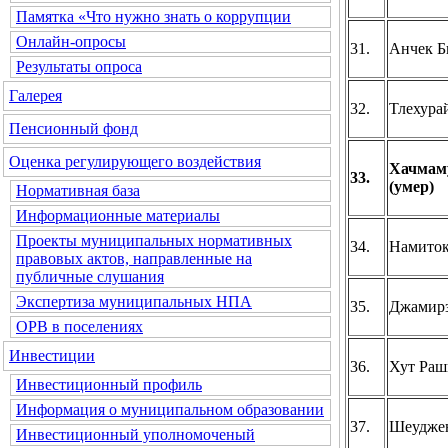
Памятка «Что нужно знать о коррупции
Онлайн-опросы
31.
Анчек Б
Результаты опроса
Галерея
32.
Тлехура
Пенсионный фонд
Оценка регулирующего воздействия
Хачмам
33.
(умер)
Нормативная база
Информационные материалы
Проекты муниципальных нормативных
34.
Намиток
правовых актов, направленные на
публичные слушания
Экспертиза муниципальных НПА
35.
Джамирз
ОРВ в поселениях
Инвестиции
36.
Хут Раш
Инвестиционный профиль
Информация о муниципальном образовании
37.
Шеуджен
Инвестиционный уполномоченый