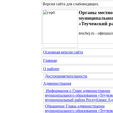
Версия сайта для слабовидящих
.
Органы местно
муниципальног
«Теучежский р
teuchej.ru - официа
Основная версия сайта
Главная
О районе
Достопримечательности
Администрация
Информация о Главе администрации
муниципального образования «Теучеж
муниципальный район Республики Ад
Обращение Главы администрации
муниципального образования «Теучеж