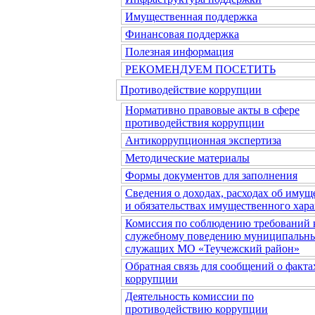
Имущественная поддержка
Финансовая поддержка
Полезная информация
РЕКОМЕНДУЕМ ПОСЕТИТЬ
Противодействие коррупции
Нормативно правовые акты в сфере
противодействия коррупции
Антикоррупционная экспертиза
Методические материалы
Формы документов для заполнения
Сведения о доходах, расходах об имущ
и обязательствах имущественного хара
Комиссия по соблюдению требований 
служебному поведению муниципальн
служащих МО «Теучежский район»
Обратная связь для сообщений о факта
коррупции
Деятельность комиссии по
противодействию коррупции