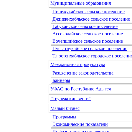
Муниципальные образования
Понежукайское сельское поселение
Джиджихабльское сельское поселение
Габукайское сельское поселение
Ассоколайское сельское поселение
Вочепшийское сельское поселение
Пчегатлукайское сельское поселение
Тлюстенхабльское городское поселени
Межрайонная прокуратура
Разъяснение законодательства
Баннеры
УФАС по Республике Адыгея
"Теучежские вести"
Малый бизнес
Программы
Экономические показатели
Инфраструктура поддержки