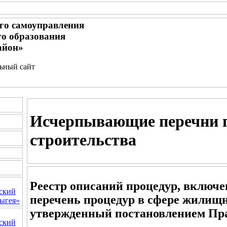
го самоуправления
о образования
айон»
льный сайт
Исчерпывающие перечни п
строительства
Реестр описаний процедур, вклю
ский
перечень процедур в сфере жилищн
ыгея»
утвержденный постановлением Пр
ский