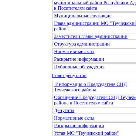
муниципальный район Республики Ад
к Посетителям сайта
Муниципальные служащие
Глава администрации МО "Теучежски
район"
Заместители главы администрации
Структура администрации
Нормативные акты
Раскрытие информации
Публичные обсуждения
Совет депутатов
Информация о Председателе СНД
Теучежского района
Обращение Председателя СНД Теучеж
района к Посетителям сайта
Депутаты
Нормативные акты
Раскрытие информации
Устав МО "Теучежский район"