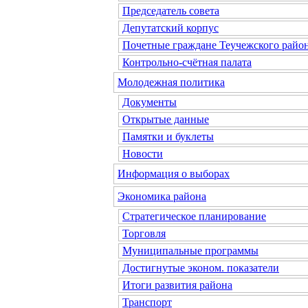
Председатель совета
Депутатский корпус
Почетные граждане Теучежского райо
Контрольно-счётная палата
Молодежная политика
Документы
Открытые данные
Памятки и буклеты
Новости
Информация о выборах
Экономика района
Стратегическое планирование
Торговля
Муниципальные программы
Достигнутые эконом. показатели
Итоги развития района
Транспорт