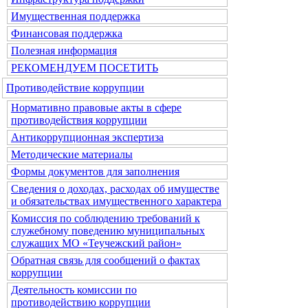
Имущественная поддержка
Финансовая поддержка
Полезная информация
РЕКОМЕНДУЕМ ПОСЕТИТЬ
Противодействие коррупции
Нормативно правовые акты в сфере
противодействия коррупции
Антикоррупционная экспертиза
Методические материалы
Формы документов для заполнения
Сведения о доходах, расходах об имуществе
и обязательствах имущественного характера
Комиссия по соблюдению требований к
служебному поведению муниципальных
служащих МО «Теучежский район»
Обратная связь для сообщений о фактах
коррупции
Деятельность комиссии по
противодействию коррупции