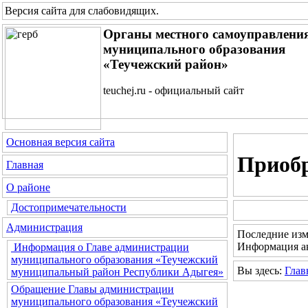
Версия сайта для слабовидящих
.
Органы местного самоуправлени
муниципального образования
«Теучежский район»
teuchej.ru - официальный сайт
Основная версия сайта
Приобр
Главная
О районе
Достопримечательности
Администрация
Последние изм
Информация ак
Информация о Главе администрации
муниципального образования «Теучежский
Вы здесь:
Глав
муниципальный район Республики Адыгея»
Обращение Главы администрации
муниципального образования «Теучежский