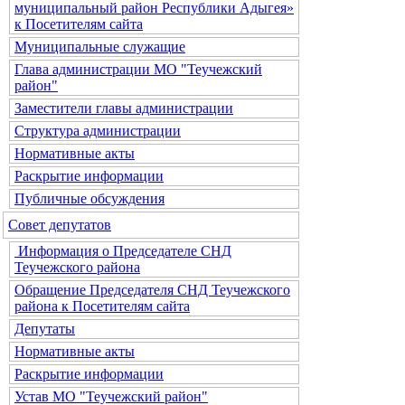
муниципальный район Республики Адыгея»
к Посетителям сайта
Муниципальные служащие
Глава администрации МО "Теучежский
район"
Заместители главы администрации
Структура администрации
Нормативные акты
Раскрытие информации
Публичные обсуждения
Совет депутатов
Информация о Председателе СНД
Теучежского района
Обращение Председателя СНД Теучежского
района к Посетителям сайта
Депутаты
Нормативные акты
Раскрытие информации
Устав МО "Теучежский район"