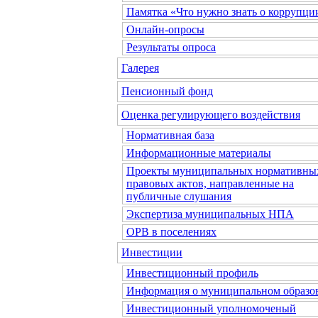
Памятка «Что нужно знать о коррупци
Онлайн-опросы
Результаты опроса
Галерея
Пенсионный фонд
Оценка регулирующего воздействия
Нормативная база
Информационные материалы
Проекты муниципальных нормативны
правовых актов, направленные на
публичные слушания
Экспертиза муниципальных НПА
ОРВ в поселениях
Инвестиции
Инвестиционный профиль
Информация о муниципальном образо
Инвестиционный уполномоченый