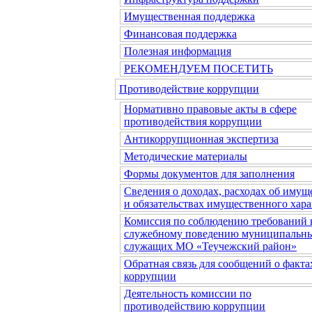
Имущественная поддержка
Финансовая поддержка
Полезная информация
РЕКОМЕНДУЕМ ПОСЕТИТЬ
Противодействие коррупции
Нормативно правовые акты в сфере
противодействия коррупции
Антикоррупционная экспертиза
Методические материалы
Формы документов для заполнения
Сведения о доходах, расходах об имущ
и обязательствах имущественного хара
Комиссия по соблюдению требований 
служебному поведению муниципальн
служащих МО «Теучежский район»
Обратная связь для сообщений о факта
коррупции
Деятельность комиссии по
противодействию коррупции