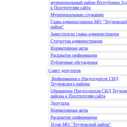
муниципальный район Республики Ад
к Посетителям сайта
Муниципальные служащие
Глава администрации МО "Теучежски
район"
Заместители главы администрации
Структура администрации
Нормативные акты
Раскрытие информации
Публичные обсуждения
Совет депутатов
Информация о Председателе СНД
Теучежского района
Обращение Председателя СНД Теучеж
района к Посетителям сайта
Депутаты
Нормативные акты
Раскрытие информации
Устав МО "Теучежский район"