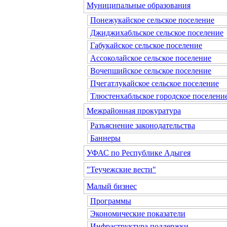
Муниципальные образования
Понежукайское сельское поселение
Джиджихабльское сельское поселение
Габукайское сельское поселение
Ассоколайское сельское поселение
Вочепшийское сельское поселение
Пчегатлукайское сельское поселение
Тлюстенхабльское городское поселени
Межрайонная прокуратура
Разъяснение законодательства
Баннеры
УФАС по Республике Адыгея
"Теучежские вести"
Малый бизнес
Программы
Экономические показатели
Инфраструктура поддержки