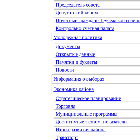
Председатель совета
Депутатский корпус
Почетные граждане Теучежского райо
Контрольно-счётная палата
Молодежная политика
Документы
Открытые данные
Памятки и буклеты
Новости
Информация о выборах
Экономика района
Стратегическое планирование
Торговля
Муниципальные программы
Достигнутые эконом. показатели
Итоги развития района
Транспорт