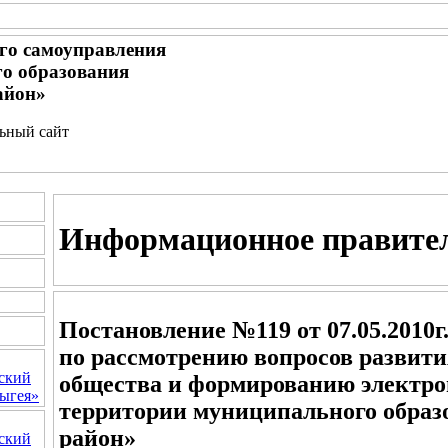
го самоуправления
о образования
айон»
льный сайт
Информационное правите
Постановление №119 от 07.05.2010г
по рассмотрению вопросов развит
ский
общества и формированию электро
ыгея»
территории муниципального образ
район»
ский