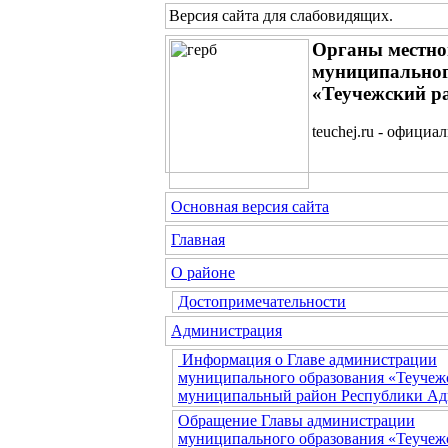
Версия сайта для слабовидящих
.
Органы местно
муниципальног
«Теучежский р
teuchej.ru - официа
Основная версия сайта
Главная
О районе
Достопримечательности
Администрация
Информация о Главе администрации
муниципального образования «Теучеж
муниципальный район Республики Ад
Обращение Главы администрации
муниципального образования «Теучеж