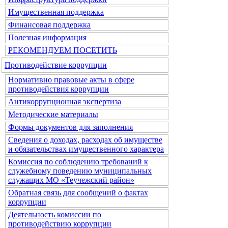
Имущественная поддержка
Финансовая поддержка
Полезная информация
РЕКОМЕНДУЕМ ПОСЕТИТЬ
Противодействие коррупции
Нормативно правовые акты в сфере
противодействия коррупции
Антикоррупционная экспертиза
Методические материалы
Формы документов для заполнения
Сведения о доходах, расходах об имуществе
и обязательствах имущественного характера
Комиссия по соблюдению требований к
служебному поведению муниципальных
служащих МО «Теучежский район»
Обратная связь для сообщений о фактах
коррупции
Деятельность комиссии по
противодействию коррупции