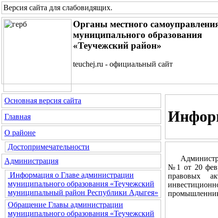
Версия сайта для слабовидящих
.
Органы местного самоуправлени
муниципального образования
«Теучежский район»
teuchej.ru - официальный сайт
Основная версия сайта
Инфор
Главная
О районе
Достопримечательности
Администраци
Администрация
№1 от 20 фев
Информация о Главе администрации
правовых ак
муниципального образования «Теучежский
инвестицион
муниципальный район Республики Адыгея»
промышленнико
Обращение Главы администрации
муниципального образования «Теучежский