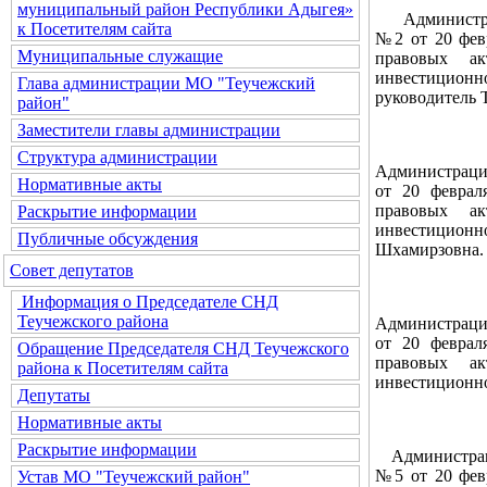
муниципальный район Республики Адыгея»
Администраци
к Посетителям сайта
№2 от 20 фев
Муниципальные служащие
правовых ак
инвестиционн
Глава администрации МО "Теучежский
руководитель
район"
Заместители главы администрации
Структура администрации
Администраци
Нормативные акты
от 20 феврал
правовых ак
Раскрытие информации
инвестиционн
Публичные обсуждения
Шхамирзовна.
Совет депутатов
Информация о Председателе СНД
Теучежского района
Администраци
от 20 феврал
Обращение Председателя СНД Теучежского
правовых ак
района к Посетителям сайта
инвестиционн
Депутаты
Нормативные акты
Раскрытие информации
Администраци
№5 от 20 фев
Устав МО "Теучежский район"