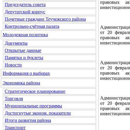
правовых ак
Председатель совета
инвестиционно
Депутатский корпус
Почетные граждане Теучежского района
Контрольно-счётная палата
Администраци
от 20 феврал
Молодежная политика
правовых ак
инвестиционн
Документы
Открытые данные
Памятки и буклеты
Администраци
Новости
от 20 феврал
правовых ак
Информация о выборах
инвестиционно
Экономика района
Стратегическое планирование
Администраци
Торговля
от 20 феврал
Муниципальные программы
правовых ак
Достигнутые эконом. показатели
инвестиционн
Итоги развития района
Транспорт