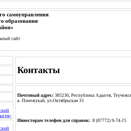
го самоуправления
о образования
айон»
льный сайт
Контакты
Почтовый адрес:
385230, Республика Адыгея, Теучежс
а. Понежукай, ул.Октябрьская 33
ский
ыгея»
Инвесторам телефон для справок:
8 (87772) 9-74-15
ский