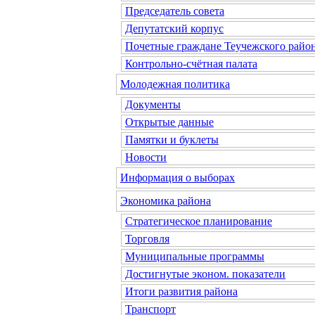
Председатель совета
Депутатский корпус
Почетные граждане Теучежского райо
Контрольно-счётная палата
Молодежная политика
Документы
Открытые данные
Памятки и буклеты
Новости
Информация о выборах
Экономика района
Стратегическое планирование
Торговля
Муниципальные программы
Достигнутые эконом. показатели
Итоги развития района
Транспорт