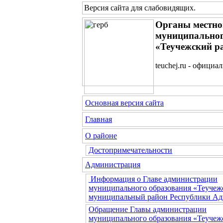
Версия сайта для слабовидящих
.
Органы местно
муниципальног
«Теучежский р
teuchej.ru - официа
Основная версия сайта
Главная
О районе
Достопримечательности
Администрация
Информация о Главе администрации
муниципального образования «Теучеж
муниципальный район Республики Ад
Обращение Главы администрации
муниципального образования «Теучеж