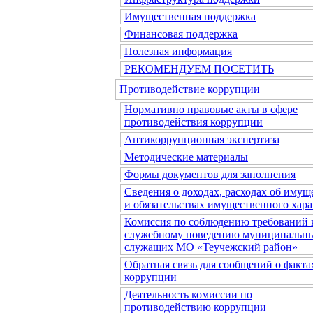
Имущественная поддержка
Финансовая поддержка
Полезная информация
РЕКОМЕНДУЕМ ПОСЕТИТЬ
Противодействие коррупции
Нормативно правовые акты в сфере
противодействия коррупции
Антикоррупционная экспертиза
Методические материалы
Формы документов для заполнения
Сведения о доходах, расходах об имущ
и обязательствах имущественного хара
Комиссия по соблюдению требований 
служебному поведению муниципальн
служащих МО «Теучежский район»
Обратная связь для сообщений о факта
коррупции
Деятельность комиссии по
противодействию коррупции