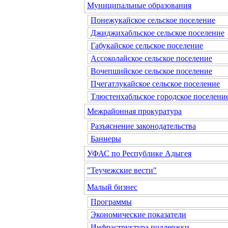
Муниципальные образования
Понежукайское сельское поселение
Джиджихабльское сельское поселение
Габукайское сельское поселение
Ассоколайское сельское поселение
Вочепшийское сельское поселение
Пчегатлукайское сельское поселение
Тлюстенхабльское городское поселени
Межрайонная прокуратура
Разъяснение законодательства
Баннеры
УФАС по Республике Адыгея
"Теучежские вести"
Малый бизнес
Программы
Экономические показатели
Инфраструктура поддержки