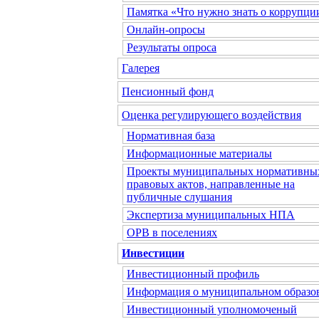
Памятка «Что нужно знать о коррупци
Онлайн-опросы
Результаты опроса
Галерея
Пенсионный фонд
Оценка регулирующего воздействия
Нормативная база
Информационные материалы
Проекты муниципальных нормативны
правовых актов, направленные на
публичные слушания
Экспертиза муниципальных НПА
ОРВ в поселениях
Инвестиции
Инвестиционный профиль
Информация о муниципальном образо
Инвестиционный уполномоченый