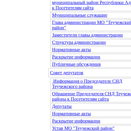
муниципальный район Республики Ад
к Посетителям сайта
Муниципальные служащие
Глава администрации МО "Теучежски
район"
Заместители главы администрации
Структура администрации
Нормативные акты
Раскрытие информации
Публичные обсуждения
Совет депутатов
Информация о Председателе СНД
Теучежского района
Обращение Председателя СНД Теучеж
района к Посетителям сайта
Депутаты
Нормативные акты
Раскрытие информации
Устав МО "Теучежский район"