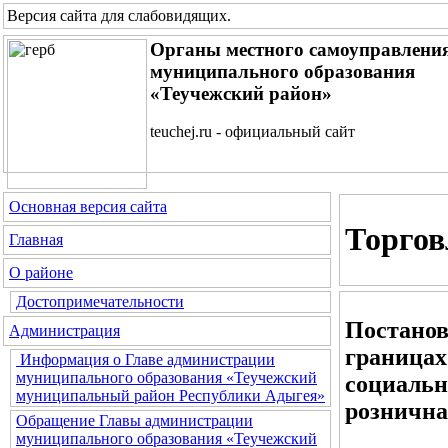
Версия сайта для слабовидящих
.
Органы местного самоуправлени
муниципального образования
«Теучежский район»
teuchej.ru - официальный сайт
Основная версия сайта
Торгов
Главная
О районе
Достопримечательности
Постанов
Администрация
границах
Информация о Главе администрации
муниципального образования «Теучежский
социальн
муниципальный район Республики Адыгея»
рознична
Обращение Главы администрации
муниципального образования «Теучежский