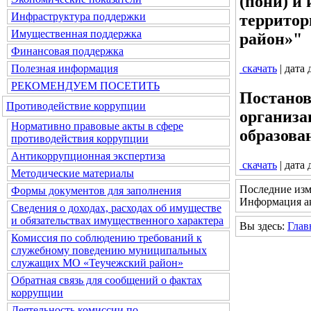
(пони) и
Инфраструктура поддержки
территор
Имущественная поддержка
район»"
Финансовая поддержка
Полезная информация
скачать
| дата
РЕКОМЕНДУЕМ ПОСЕТИТЬ
Постанов
Противодействие коррупции
организа
Нормативно правовые акты в сфере
образова
противодействия коррупции
Антикоррупционная экспертиза
скачать
| дата
Методические материалы
Последние изм
Формы документов для заполнения
Информация ак
Сведения о доходах, расходах об имуществе
и обязательствах имущественного характера
Вы здесь:
Глав
Комиссия по соблюдению требований к
служебному поведению муниципальных
служащих МО «Теучежский район»
Обратная связь для сообщений о фактах
коррупции
Деятельность комиссии по