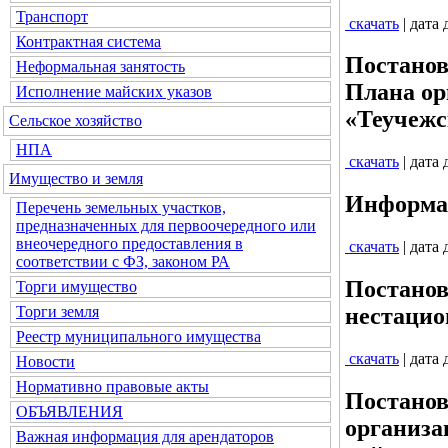
Транспорт
скачать
| дата
Контрактная система
Постанов
Неформальная занятость
Плана ор
Исполнение майских указов
«Теучежс
Сельское хозяйство
НПА
скачать
| дата
Имущество и земля
Информац
Перечень земельных участков,
предназначенных для первоочередного или
внеочередного предоставления в
скачать
| дата
соответствии с ФЗ, законом РА
Постанов
Торги имущество
Торги земля
нестацио
Реестр муниципального имущества
скачать
| дата
Новости
Нормативно правовые акты
Постанов
ОБЪЯВЛЕНИЯ
организа
Важная информация для арендаторов