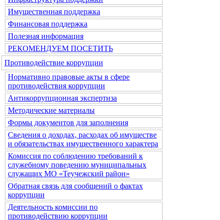
Имущественная поддержка
Финансовая поддержка
Полезная информация
РЕКОМЕНДУЕМ ПОСЕТИТЬ
Противодействие коррупции
Нормативно правовые акты в сфере
противодействия коррупции
Антикоррупционная экспертиза
Методические материалы
Формы документов для заполнения
Сведения о доходах, расходах об имуществе
и обязательствах имущественного характера
Комиссия по соблюдению требований к
служебному поведению муниципальных
служащих МО «Теучежский район»
Обратная связь для сообщений о фактах
коррупции
Деятельность комиссии по
противодействию коррупции