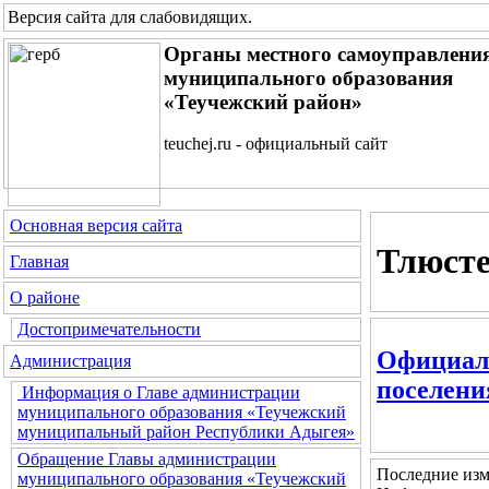
Версия сайта для слабовидящих
.
Органы местного самоуправлени
муниципального образования
«Теучежский район»
teuchej.ru - официальный сайт
Основная версия сайта
Тлюсте
Главная
О районе
Достопримечательности
Официаль
Администрация
поселени
Информация о Главе администрации
муниципального образования «Теучежский
муниципальный район Республики Адыгея»
Обращение Главы администрации
Последние изм
муниципального образования «Теучежский