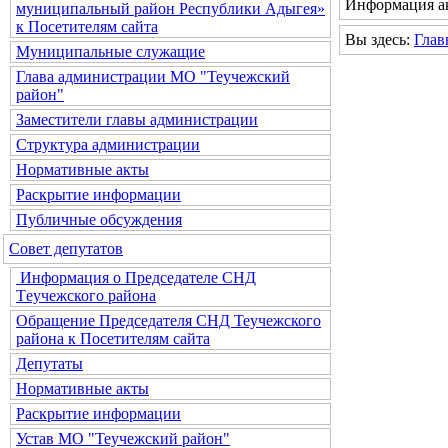
Информация ак
муниципальный район Республики Адыгея»
к Посетителям сайта
Вы здесь:
Глав
Муниципальные служащие
Глава администрации МО "Теучежский
район"
Заместители главы администрации
Структура администрации
Нормативные акты
Раскрытие информации
Публичные обсуждения
Совет депутатов
Информация о Председателе СНД
Теучежского района
Обращение Председателя СНД Теучежского
района к Посетителям сайта
Депутаты
Нормативные акты
Раскрытие информации
Устав МО "Теучежский район"