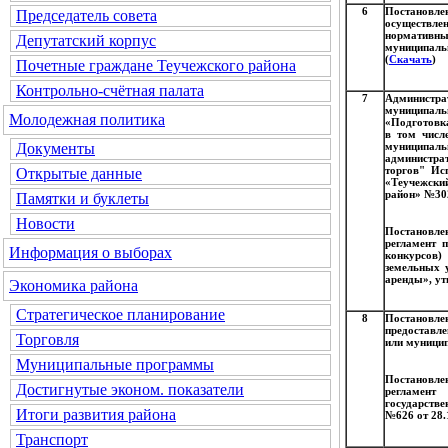
6
Постановл
Председатель совета
осуществле
нормативн
Депутатский корпус
муниципаль
(
Скачать
)
Почетные граждане Теучежского района
Контрольно-счётная палата
7
Администра
муниципаль
Молодежная политика
«Подготовка
в том числ
муниципал
Документы
администра
торгов" Ис
Открытые данные
«Теучежски
район» №302
Памятки и буклеты
Новости
Постановле
регламент 
Информация о выборах
конкурсов)
земельных 
аренды», ут
Экономика района
Стратегическое планирование
8
Постановл
предоставл
Торговля
или муницип
Муниципальные программы
Постановле
Достигнутые эконом. показатели
регламент
государств
Итоги развития района
№626 от 28.1
Транспорт