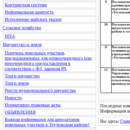
9
Постановл
Контрактная система
администра
подготовки
Неформальная занятость
«Теучежский
Исполнение майских указов
10
Постановл
Сельское хозяйство
предоставл
района к го
НПА
Имущество и земля
11
Постановл
муниципаль
Перечень земельных участков,
учреждений
«Теучежский
предназначенных для первоочередного или
внеочередного предоставления в
соответствии с ФЗ, законом РА
12
Постановл
Управления
Торги имущество
муниципа
сельхозтов
Торги земля
производств
Реестр муниципального имущества
Новости
Нормативно правовые акты
Последние изм
Информация ак
ОБЪЯВЛЕНИЯ
Важная информация для арендаторов
Вы здесь:
Глав
земельных участков в Теучежском районе!