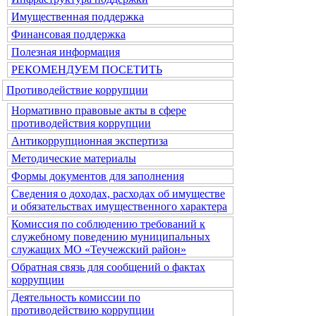
Имущественная поддержка
Финансовая поддержка
Полезная информация
РЕКОМЕНДУЕМ ПОСЕТИТЬ
Противодействие коррупции
Нормативно правовые акты в сфере
противодействия коррупции
Антикоррупционная экспертиза
Методические материалы
Формы документов для заполнения
Сведения о доходах, расходах об имуществе
и обязательствах имущественного характера
Комиссия по соблюдению требований к
служебному поведению муниципальных
служащих МО «Теучежский район»
Обратная связь для сообщений о фактах
коррупции
Деятельность комиссии по
противодействию коррупции