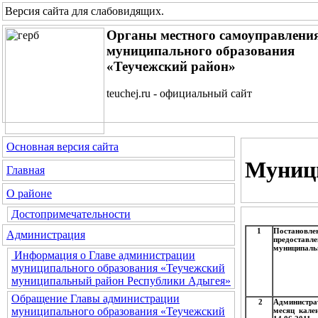
Версия сайта для слабовидящих
.
Органы местного самоуправлени
муниципального образования
«Теучежский район»
teuchej.ru - официальный сайт
Основная версия сайта
Муниц
Главная
О районе
Достопримечательности
1
Постановл
Администрация
предостав
муниципальн
Информация о Главе администрации
муниципального образования «Теучежский
муниципальный район Республики Адыгея»
Обращение Главы администрации
2
Администра
муниципального образования «Теучежский
месяц кале