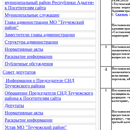
14.06.2011
муниципальный район Республики Адыгея»
«Теучежски
к Посетителям сайта
плана меро
Администр
(↓
Скачать
↓
Муниципальные служащие
Глава администрации МО "Теучежский
Постановл
район"
администр
«Составле
Заместители главы администрации
территории 
Структура администрации
3
Постановле
Нормативные акты
экономиче
предоставл
Раскрытие информации
вопросам за
Публичные обсуждения
4
Постановле
Совет депутатов
экономиче
исполнения
торговли, о
Информация о Председателе СНД
Теучежского района
5
Постановле
Обращение Председателя СНД Теучежского
муниципаль
разрядов: «
района к Посетителям сайта
категории»,
Депутаты
Постановл
Нормативные акты
предоставл
разряд», «т
Раскрытие информации
третьей кат
Устав МО "Теучежский район"