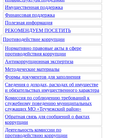
Имущественная поддержка
Финансовая поддержка
Полезная информация
РЕКОМЕНДУЕМ ПОСЕТИТЬ
Противодействие коррупции
Нормативно правовые акты в сфере
противодействия коррупции
Антикоррупционная экспертиза
Методические материалы
Формы документов для заполнения
Сведения о доходах, расходах об имуществе
и обязательствах имущественного характера
Комиссия по соблюдению требований к
служебному поведению муниципальных
служащих МО «Теучежский район»
Обратная связь для сообщений о фактах
коррупции
Деятельность комиссии по
противодействию коррупции