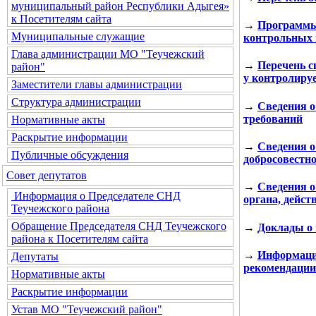
муниципальный район Республики Адыгея»
к Посетителям сайта
→
Программы
Муниципальные служащие
контрольных
Глава администрации МО "Теучежский
→
Перечень с
район"
у контролиру
Заместители главы администрации
Структура администрации
→
Сведения о
требований
Нормативные акты
Раскрытие информации
→
Сведения о
Публичные обсуждения
добросовестн
Совет депутатов
→
Сведения о
Информация о Председателе СНД
органа, дейст
Теучежского района
Обращение Председателя СНД Теучежского
→
Доклады о
района к Посетителям сайта
→
Информация
Депутаты
рекомендации
Нормативные акты
Раскрытие информации
Устав МО "Теучежский район"