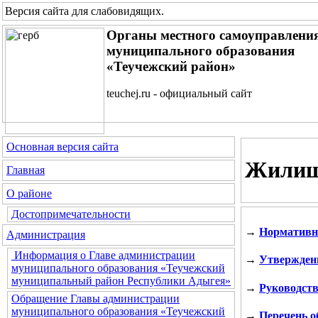
Версия сайта для слабовидящих
.
Органы местного самоуправлени
муниципального образования
«Теучежский район»
teuchej.ru - официальный сайт
Основная версия сайта
Жилищ
Главная
О районе
Достопримечательности
→
Нормативн
Администрация
Информация о Главе администрации
→
Утвержден
муниципального образования «Теучежский
муниципальный район Республики Адыгея»
→
Руководств
Обращение Главы администрации
муниципального образования «Теучежский
→
Перечень о