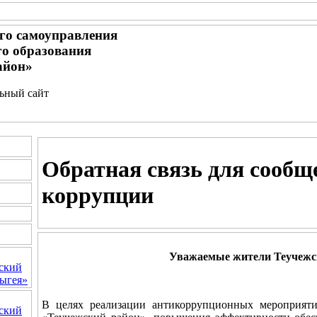
го самоуправления
о образования
айон»
льный сайт
Обратная связь для сообщ
коррупции
Уважаемые жители Теучежск
ский
ыгея»
В целях реализации антикоррупционных мероприя
ский