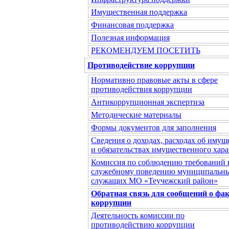
Имущественная поддержка
Финансовая поддержка
Полезная информация
РЕКОМЕНДУЕМ ПОСЕТИТЬ
Противодействие коррупции
Нормативно правовые акты в сфере
противодействия коррупции
Антикоррупционная экспертиза
Методические материалы
Формы документов для заполнения
Сведения о доходах, расходах об имущ
и обязательствах имущественного хара
Комиссия по соблюдению требований 
служебному поведению муниципальн
служащих МО «Теучежский район»
Обратная связь для сообщений о фа
коррупции
Деятельность комиссии по
противодействию коррупции