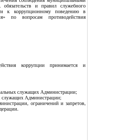
спечения соблюдения муниципальными
, обязательств и правил служебного
сти к коррупционному поведению в
ия» по вопросам противодействия
ействия коррупции принимается и
пальных служащих Администрации;
х служащих Администрации;
нистрации, ограничений и запретов,
дерации.