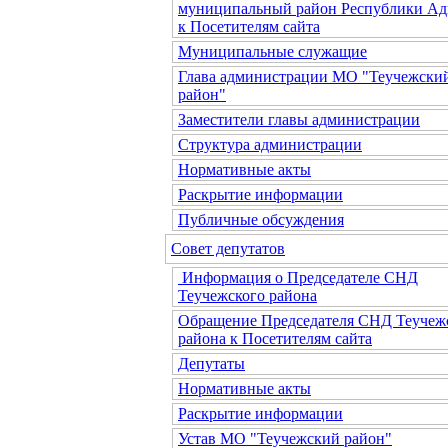
муниципальный район Республики Ад
к Посетителям сайта
Муниципальные служащие
Глава администрации МО "Теучежски
район"
Заместители главы администрации
Структура администрации
Нормативные акты
Раскрытие информации
Публичные обсуждения
Совет депутатов
Информация о Председателе СНД
Теучежского района
Обращение Председателя СНД Теучеж
района к Посетителям сайта
Депутаты
Нормативные акты
Раскрытие информации
Устав МО "Теучежский район"