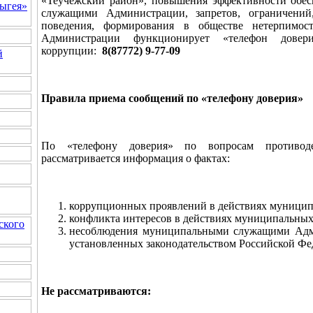
«Теучежский район», повышения эффективности обе
ыгея»
служащими Администрации, запретов, ограничений
поведения, формирования в обществе нетерпимо
Администрации функционирует «телефон довер
коррупции:
8(87772) 9-77-09
й
Правила приема сообщений по «телефону доверия»
По «телефону доверия» по вопросам противод
рассматривается информация о фактах:
коррупционных проявлений в действиях муници
конфликта интересов в действиях муниципальны
ского
несоблюдения муниципальными служащими Адми
установленных законодательством Российской Фе
Не рассматриваются: