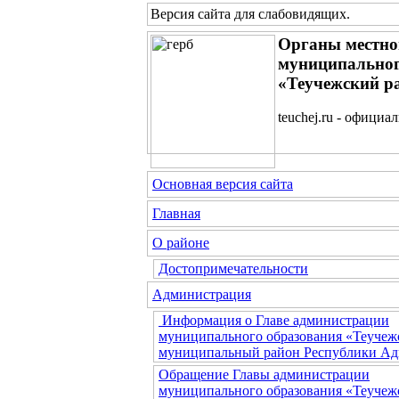
Версия сайта для слабовидящих
.
Органы местно
муниципальног
«Теучежский р
teuchej.ru - официа
Основная версия сайта
Главная
О районе
Достопримечательности
Администрация
Информация о Главе администрации
муниципального образования «Теучеж
муниципальный район Республики Ад
Обращение Главы администрации
муниципального образования «Теучеж