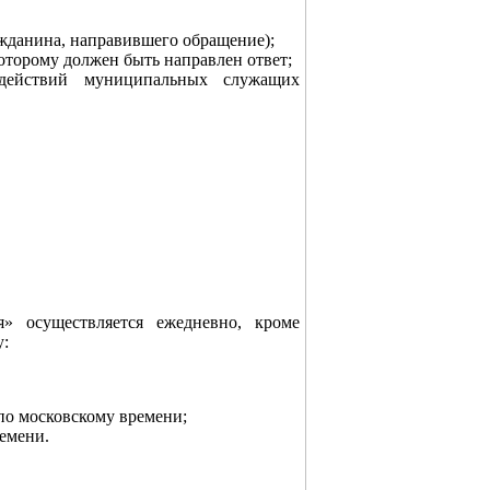
жданина, направившего обращение);
оторому должен быть направлен ответ;
действий муниципальных служащих
» осуществляется ежедневно, кроме
у:
в по московскому времени;
ремени.