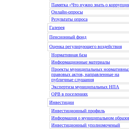
Памятка «Что нужно знать о коррупци
Онлайн-опросы
Результаты опроса
Галерея
Пенсионный фонд
Оценка регулирующего воздействия
Нормативная база
Информационные материалы
Проекты муниципальных нормативны
правовых актов, направленные на
публичные слушания
Экспертиза муниципальных НПА
ОРВ в поселениях
Инвестиции
Инвестиционный профиль
Информация о муниципальном образо
Инвестиционный уполномоченый