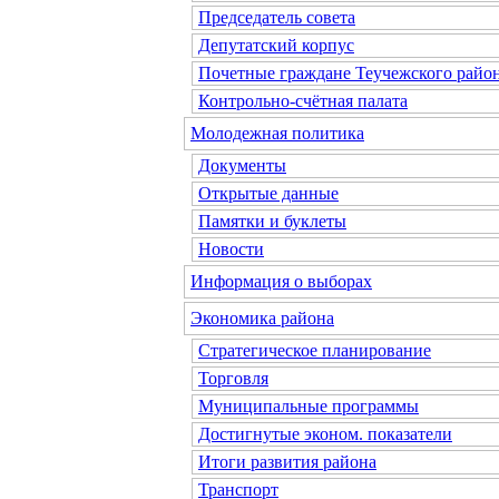
Председатель совета
Депутатский корпус
Почетные граждане Теучежского райо
Контрольно-счётная палата
Молодежная политика
Документы
Открытые данные
Памятки и буклеты
Новости
Информация о выборах
Экономика района
Стратегическое планирование
Торговля
Муниципальные программы
Достигнутые эконом. показатели
Итоги развития района
Транспорт