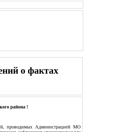
ений о фактах
ого района !
тий, проводимых Администрацией МО