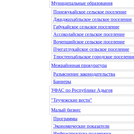
Муниципальные образования
Понежукайское сельское поселение
Джиджихабльское сельское поселение
Габукайское сельское поселение
Ассоколайское сельское поселение
Вочепшийское сельское поселение
Пчегатлукайское сельское поселение
Тлюстенхабльское городское поселени
Межрайонная прокуратура
Разъяснение законодательства
Баннеры
УФАС по Республике Адыгея
"Теучежские вести"
Малый бизнес
Программы
Экономические показатели
Инфраструктура поддержки