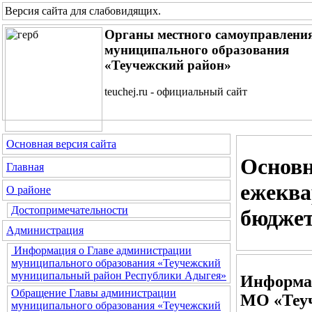
Версия сайта для слабовидящих
.
Органы местного самоуправлени
муниципального образования
«Теучежский район»
teuchej.ru - официальный сайт
Основная версия сайта
Основн
Главная
ежеква
О районе
Достопримечательности
бюдже
Администрация
Информация о Главе администрации
муниципального образования «Теучежский
муниципальный район Республики Адыгея»
Информац
Обращение Главы администрации
МО «Теуч
муниципального образования «Теучежский