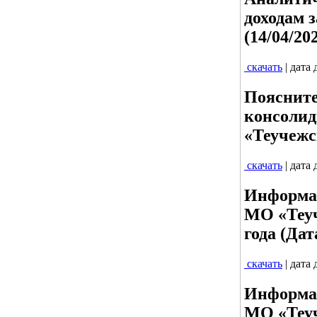
доходам з
(14/04/20
скачать
| дата
Поясните
консолид
«Теучежс
скачать
| дата
Информац
МО «Теуч
года (Дат
скачать
| дата
Информац
МО «Теуч