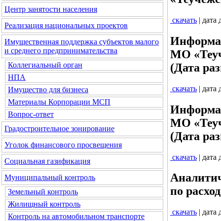
Центр занятости населения
скачать
| дата
Реализация национальных проектов
Информац
Имущественная поддержка субъектов малого
и среднего предпринимательства
МО «Теуч
Коллегиальный орган
(Дата раз
НПА
скачать
| дата
Имущество для бизнеса
Материалы Корпорации МСП
Информац
Вопрос-ответ
МО «Теуч
Градостроительное зонирование
(Дата раз
Уголок финансового просвещения
скачать
| дата
Социальная газификация
Аналитич
Муниципальный контроль
по расход
Земельный контроль
Жилищный контроль
скачать
| дата
Контроль на автомобильном транспорте