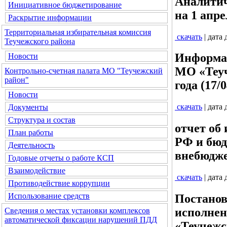
Аналитич
Инициативное бюджетирование
на 1 апре
Раскрытие информации
Территориальная избирательная комиссия
скачать
| дата
Теучежского района
Информац
Новости
МО «Теуч
Контрольно-счетная палата МО "Теучежский
район"
года (17/
Новости
скачать
| дата
Документы
Структура и состав
отчет об
План работы
РФ и бюд
Деятельность
внебюдже
Годовые отчеты о работе КСП
Взаимодействие
скачать
| дата
Противодействие коррупции
Использование средств
Постанов
исполнен
Сведения о местах установки комплексов
автоматической фиксации нарушений ПДД
«Теучежск