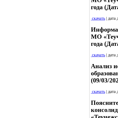
МО «Теуч
года (Дат
скачать
| дата
Информац
МО «Теуч
года (Дат
скачать
| дата
Анализ и
образова
(09/03/20
скачать
| дата
Поясните
консолид
«Теучежс