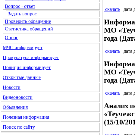
Вопрос - ответ
скачать
| дата
Задать вопрос
Информац
Проверить обращение
МО «Теуч
Статистика обращений
года (Дат
Опрос
МЧС
информирует
скачать
| дата
Прокуратура
информирует
Информац
Полиция
информирует
МО «Теуч
Открытые данные
года (Дат
Новости
скачать
| дата
Видеоновости
Анализ и
Объявления
«Теучежс
Полезная информация
(15/10/20
Поиск по сайту
скачать
| дата