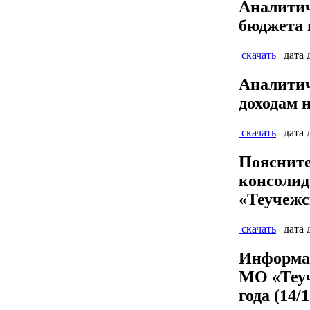
Аналитич
бюджета п
скачать
| дата
Аналитич
доходам н
скачать
| дата
Поясните
консолид
«Теучежс
скачать
| дата
Информац
МО «Теуч
года (14/