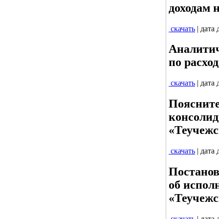
доходам н
скачать
| дата
Аналитич
по расход
скачать
| дата
Поясните
консолид
«Теучежс
скачать
| дата
Постанов
об испол
«Теучежс
скачать
| дата