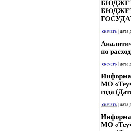
БЮДЖЕТ
БЮДЖЕТ
ГОСУДА
скачать
| дата
Аналитич
по расход
скачать
| дата
Информац
МО «Теуч
года (Дат
скачать
| дата
Информац
МО «Теуч