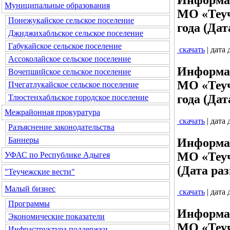
Муниципальные образования
МО «Теуч
Понежукайское сельское поселение
года (Дат
Джиджихабльское сельское поселение
Габукайское сельское поселение
скачать
| дата
Ассоколайское сельское поселение
Информац
Вочепшийское сельское поселение
МО «Теуч
Пчегатлукайское сельское поселение
года (Дат
Тлюстенхабльское городское поселение
Межрайонная прокуратура
скачать
| дата
Разъяснение законодательства
Баннеры
Информац
МО «Теуч
УФАС по Республике Адыгея
(Дата раз
"Теучежские вести"
Малый бизнес
скачать
| дата
Программы
Информац
Экономические показатели
МО «Теуч
Инфраструктура поддержки