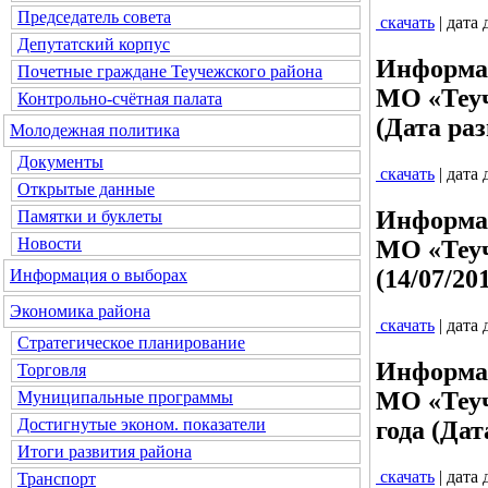
Председатель совета
скачать
| дата
Депутатский корпус
Информац
Почетные граждане Теучежского района
МО «Теуч
Контрольно-счётная палата
(Дата раз
Молодежная политика
Документы
скачать
| дата
Открытые данные
Информац
Памятки и буклеты
Новости
МО «Теуч
(14/07/20
Информация о выборах
Экономика района
скачать
| дата
Стратегическое планирование
Информац
Торговля
МО «Теуч
Муниципальные программы
Достигнутые эконом. показатели
года (Дат
Итоги развития района
скачать
| дата
Транспорт