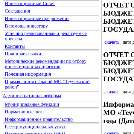
Инвестиционный Совет
ОТЧЕТ 
Соглашения
БЮДЖЕТ
Инвестиционные предложения
БЮДЖЕТ
В помощь инвестору
ГОСУДА
Успешно реализованные и реализуемые
проекты
скачать
| дата
Контакты
ОТЧЕТ 
Полезные ссылки
Методические рекомендации по отбору
БЮДЖЕТ
инвестиционных проектов
БЮДЖЕТ
Полезная информация
ГОСУДА
Прямая линия с Главой МО "Теучежский
район"
скачать
| дата
Административная реформа
Информац
Муниципальные функции
МО «Теуч
Нормативные акты
года (Дат
Информационное правительство
Реестр муниципальных услуг
скачать
| дата