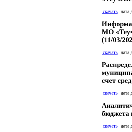
скачать
| дата
Информац
МО «Теуч
(11/03/20
скачать
| дата
Распреде
муниципа
счет сре
скачать
| дата
Аналитич
бюджета п
скачать
| дата