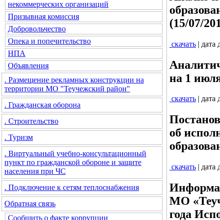
некоммерческих организаций
образова
Призывная комиссия
(15/07/20
Добровольчество
Опека и попечительство
скачать
| дата
НПА
Аналитич
Объявления
на 1 июля
. Размещение рекламных конструкции на
территории МО "Теучежский район"
скачать
| дата
. Гражданская оборона
Постанов
. Строительство
об испол
. Туризм
образова
. Виртуальный учебно-консультационный
пункт по гражданской обороне и защите
скачать
| дата
населения при ЧС
Информац
. Подключение к сетям теплоснабжения
МО «Теуч
Обратная связь
года Исп
Сообщить о факте коррупции