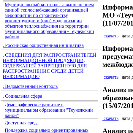
Муниципальный контроль за выполнением
Информац
единой теплоснабжающей организацией
МО «Теуч
мероприятий по строительству,
реконструкции и (или) модернизации
(11/07/20
объектов теплоснабжения на территории
муниципального образования «Теучежский
скачать
| дата
район»
. Российская общественная инициатива
Информац
. СВЕДЕНИЯ ДЛЯ РАСПРОСТРАНИТЕЛЕЙ
предусма
ИНФОРМАЦИОННОЙ ПРОДУКЦИИ,
межбюдже
СОДЕРЖАЩЕЙ ЗАПРЕЩЕННУЮ ДЛЯ
РАСПРОСТРАНЕНИЯ СРЕДИ ДЕТЕЙ
ИНФОРМАЦИЮ
скачать
| дата
. Ведомственный контроль
Анализ и
. Социальная сфера
образова
(15/07/20
Демографическое развитие в
муниципальном образовании "Теучежский
район"
скачать
| дата
Доступная среда
Анализ и
Поддержка социально ориентированных