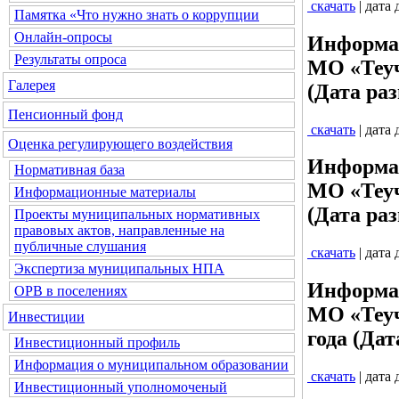
скачать
| дата
Памятка «Что нужно знать о коррупции
Онлайн-опросы
Информац
Результаты опроса
МО «Теуч
Галерея
(Дата раз
Пенсионный фонд
скачать
| дата
Оценка регулирующего воздействия
Информац
Нормативная база
МО «Теуч
Информационные материалы
(Дата раз
Проекты муниципальных нормативных
правовых актов, направленные на
публичные слушания
скачать
| дата
Экспертиза муниципальных НПА
Информац
ОРВ в поселениях
МО «Теуч
Инвестиции
года (Дат
Инвестиционный профиль
Информация о муниципальном образовании
скачать
| дата
Инвестиционный уполномоченый