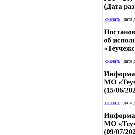
(Дата раз
скачать
| дата
Постанов
об испол
«Теучежс
скачать
| дата
Информац
МО «Теуч
(15/06/20
скачать
| дата
Информац
МО «Теуч
(09/07/20