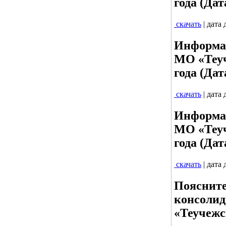
года (Дат
скачать
| дата
Информац
МО «Теуч
года (Дат
скачать
| дата
Информац
МО «Теуч
года (Дат
скачать
| дата
Поясните
консолид
«Теучежс