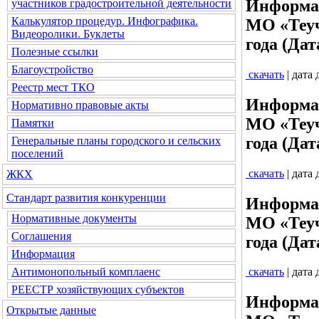
Информац
участников градостроительной деятельности
Калькулятор процедур. Инфографика.
МО «Теуч
Видеоролики. Буклеты
года (Дат
Полезные ссылки
Благоустройство
скачать
| дата
Реестр мест ТКО
Информац
Нормативно правовые акты
МО «Теуч
Памятки
года (Дат
Генеральные планы городского и сельских
поселений
скачать
| дата
ЖКХ
Стандарт развития конкуренции
Информац
Нормативные документы
МО «Теуч
Соглашения
года (Дат
Информация
Антимонопольный комплаенс
скачать
| дата
РЕЕСТР хозяйствующих субъектов
Информац
Открытые данные