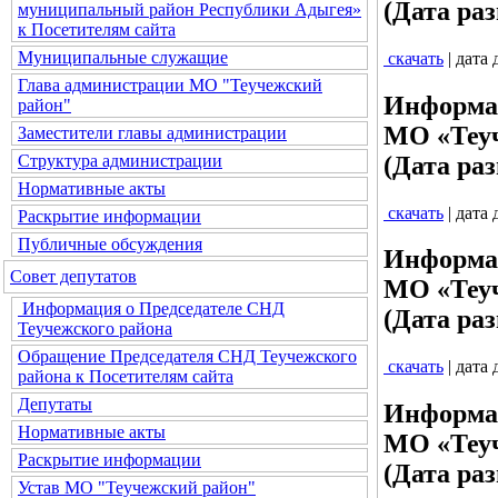
(Дата раз
муниципальный район Республики Адыгея»
к Посетителям сайта
Муниципальные служащие
скачать
| дата
Глава администрации МО "Теучежский
Информац
район"
МО «Теуч
Заместители главы администрации
(Дата раз
Структура администрации
Нормативные акты
скачать
| дата
Раскрытие информации
Публичные обсуждения
Информац
Совет депутатов
МО «Теуч
Информация о Председателе СНД
(Дата раз
Теучежского района
Обращение Председателя СНД Теучежского
скачать
| дата
района к Посетителям сайта
Депутаты
Информац
Нормативные акты
МО «Теуч
Раскрытие информации
(Дата раз
Устав МО "Теучежский район"