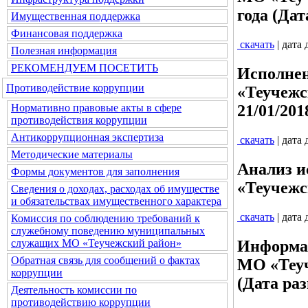
года (Дат
Имущественная поддержка
Финансовая поддержка
скачать
| дата
Полезная информация
РЕКОМЕНДУЕМ ПОСЕТИТЬ
Исполнен
Противодействие коррупции
«Теучежс
Нормативно правовые акты в сфере
21/01/201
противодействия коррупции
Антикоррупционная экспертиза
скачать
| дата
Методические материалы
Анализ и
Формы документов для заполнения
«Теучежск
Сведения о доходах, расходах об имуществе
и обязательствах имущественного характера
скачать
| дата
Комиссия по соблюдению требований к
служебному поведению муниципальных
Информац
служащих МО «Теучежский район»
Обратная связь для сообщений о фактах
МО «Теуч
коррупции
(Дата раз
Деятельность комиссии по
противодействию коррупции