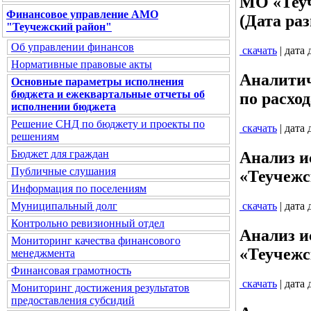
МО «Теуч
Финансовое управление АМО
(Дата раз
"Теучежский район"
Об управлении финансов
скачать
| дата
Нормативные правовые акты
Аналитич
Основные параметры исполнения
бюджета и ежеквартальные отчеты об
по расход
исполнении бюджета
Решение СНД по бюджету и проекты по
скачать
| дата
решениям
Бюджет для граждан
Анализ и
Публичные слушания
«Теучежск
Информация по поселениям
скачать
| дата
Муниципальный долг
Контрольно ревизионный отдел
Анализ и
Мониторинг качества финансового
«Теучежск
менеджмента
Финансовая грамотность
скачать
| дата
Мониторинг достижения результатов
предоставления субсидий