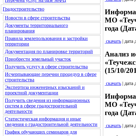
Перечень услуг на базе МФЦ
Градостроительство
Информац
Новости в сфере строительства
МО «Теуч
Документы территориального
года (Дат
планирования
Правила землепользования и застройки
скачать
| дата
территории
Документация по планировке территорий
Анализ и
Приобрести земельный участок
«Теучежс
Получить услугу в сфере строительства
(15/10/20
Исчерпывающие перечни процедур в сфере
строительства
скачать
| дата
Экспертиза инженерных изысканий и
проектной документации
Информац
Получить сведения из информационных
МО «Теуч
систем в сфере градостроительной
деятельности
года (Дат
Статистическая информация и иные
сведения о градостроительной деятельности
скачать
| дата
График обучающих семинаров для