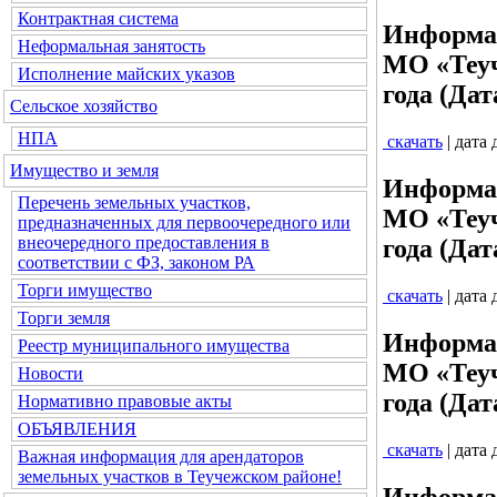
Контрактная система
Информац
Неформальная занятость
МО «Теуч
Исполнение майских указов
года (Дат
Сельское хозяйство
НПА
скачать
| дата
Имущество и земля
Информац
Перечень земельных участков,
МО «Теуч
предназначенных для первоочередного или
внеочередного предоставления в
года (Дат
соответствии с ФЗ, законом РА
Торги имущество
скачать
| дата
Торги земля
Информац
Реестр муниципального имущества
МО «Теуч
Новости
года (Дат
Нормативно правовые акты
ОБЪЯВЛЕНИЯ
скачать
| дата
Важная информация для арендаторов
земельных участков в Теучежском районе!
Информац