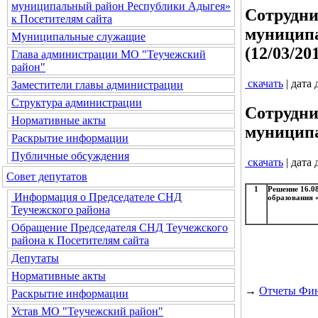
муниципальный район Республики Адыгея»
Сотрудни
к Посетителям сайта
муниципа
Муниципальные служащие
(12/03/20
Глава администрации МО "Теучежский
район"
скачать
| дата
Заместители главы администрации
Структура администрации
Сотрудни
Нормативные акты
муниципа
Раскрытие информации
Публичные обсуждения
скачать
| дата
Совет депутатов
1
Решение 16.0
Информация о Председателе СНД
образования 
Теучежского района
Обращение Председателя СНД Теучежского
района к Посетителям сайта
Депутаты
Нормативные акты
→
Отчеты Фин
Раскрытие информации
Устав МО "Теучежский район"