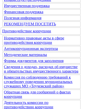
Имущественная поддержка
Финансовая поддержка
Полезная информация
РЕКОМЕНДУЕМ ПОСЕТИТЬ
Противодействие коррупции
Нормативно правовые акты в сфере
противодействия коррупции
Антикоррупционная экспертиза
Методические материалы
Формы документов для заполнения
Сведения о доходах, расходах об имуществе
и обязательствах имущественного характера
Комиссия по соблюдению требований к
служебному поведению муниципальных
служащих МО «Теучежский район»
Обратная связь для сообщений о фактах
коррупции
Деятельность комиссии по
противодействию коррупции