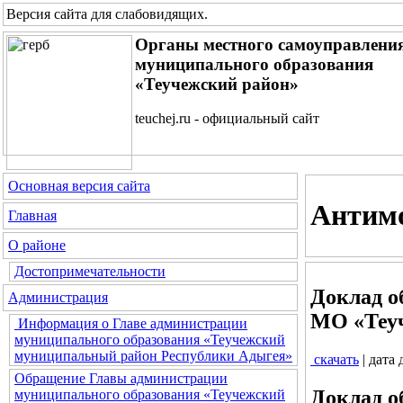
Версия сайта для слабовидящих
.
Органы местного самоуправлени
муниципального образования
«Теучежский район»
teuchej.ru - официальный сайт
Основная версия сайта
Антим
Главная
О районе
Достопримечательности
Доклад о
Администрация
МО «Теуч
Информация о Главе администрации
муниципального образования «Теучежский
муниципальный район Республики Адыгея»
скачать
| дата
Обращение Главы администрации
Доклад о
муниципального образования «Теучежский