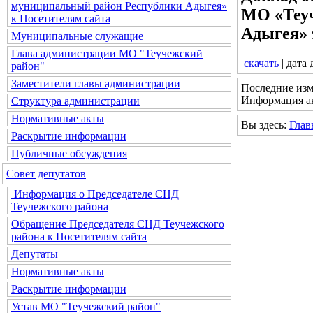
муниципальный район Республики Адыгея»
МО «Теу
к Посетителям сайта
Адыгея» з
Муниципальные служащие
Глава администрации МО "Теучежский
скачать
| дата
район"
Заместители главы администрации
Последние изм
Информация ак
Структура администрации
Нормативные акты
Вы здесь:
Глав
Раскрытие информации
Публичные обсуждения
Совет депутатов
Информация о Председателе СНД
Теучежского района
Обращение Председателя СНД Теучежского
района к Посетителям сайта
Депутаты
Нормативные акты
Раскрытие информации
Устав МО "Теучежский район"