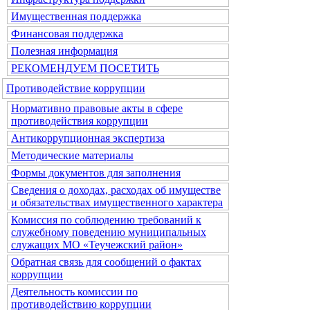
Имущественная поддержка
Финансовая поддержка
Полезная информация
РЕКОМЕНДУЕМ ПОСЕТИТЬ
Противодействие коррупции
Нормативно правовые акты в сфере
противодействия коррупции
Антикоррупционная экспертиза
Методические материалы
Формы документов для заполнения
Сведения о доходах, расходах об имуществе
и обязательствах имущественного характера
Комиссия по соблюдению требований к
служебному поведению муниципальных
служащих МО «Теучежский район»
Обратная связь для сообщений о фактах
коррупции
Деятельность комиссии по
противодействию коррупции