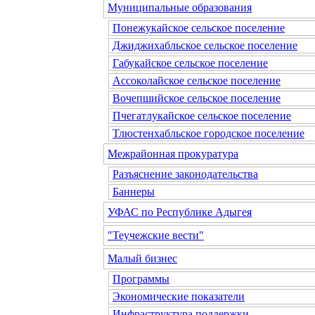
Муниципальные образования
Понежукайское сельское поселение
Джиджихабльское сельское поселение
Габукайское сельское поселение
Ассоколайское сельское поселение
Вочепшийское сельское поселение
Пчегатлукайское сельское поселение
Тлюстенхабльское городское поселение
Межрайонная прокуратура
Разъяснение законодательства
Баннеры
УФАС по Республике Адыгея
"Теучежские вести"
Малый бизнес
Программы
Экономические показатели
Инфраструктура поддержки