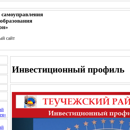
 самоуправления
образования
он»
ный сайт
Инвестиционный профиль
ий
ея»
ий