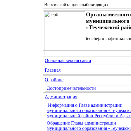
Версия сайта для слабовидящих
.
Органы местного
муниципального 
«Теучежский рай
teuchej.ru - официаль
Основная версия сайта
Главная
О районе
Достопримечательности
Администрация
Информация о Главе администрации
муниципального образования «Теучежск
муниципальный район Республики Адыг
Обращение Главы администрации
муниципального образования «Теучежск