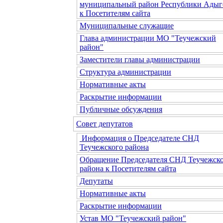
муниципальный район Республики Адыг
к Посетителям сайта
Муниципальные служащие
Глава администрации МО "Теучежский
район"
Заместители главы администрации
Структура администрации
Нормативные акты
Раскрытие информации
Публичные обсуждения
Совет депутатов
Информация о Председателе СНД
Теучежского района
Обращение Председателя СНД Теучежск
района к Посетителям сайта
Депутаты
Нормативные акты
Раскрытие информации
Устав МО "Теучежский район"