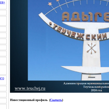
ея»
ого
Инвестиционный профиль (
Скачать
)