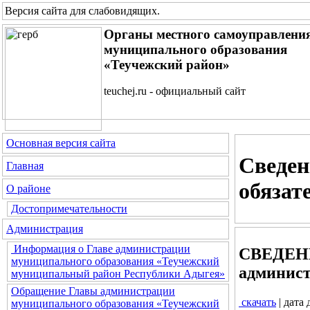
Версия сайта для слабовидящих
.
Органы местного самоуправлени
муниципального образования
«Теучежский район»
teuchej.ru - официальный сайт
Основная версия сайта
Сведен
Главная
обязат
О районе
Достопримечательности
Администрация
Информация о Главе администрации
СВЕДЕНИЯ
муниципального образования «Теучежский
админист
муниципальный район Республики Адыгея»
Обращение Главы администрации
скачать
| дата
муниципального образования «Теучежский