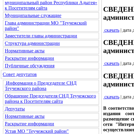
муниципальный район Республики Адыгея»
СВЕДЕНИЯ
к Посетителям сайта
Муниципальные служащие
админист
Глава администрации МО "Теучежский
район"
скачать
| дата
Заместители главы администрации
СВЕДЕНИЯ
Структура администрации
админист
Нормативные акты
Раскрытие информации
скачать
| дата
Публичные обсуждения
Совет депутатов
СВЕДЕНИЯ
админист
Информация о Председателе СНД
Теучежского района
Обращение Председателя СНД Теучежского
скачать
| дата
района к Посетителям сайта
В соответств
Депутаты
издания соо
Нормативные акты
размещение с
Раскрытие информации
сети "Интер
осуществляют
Устав МО "Теучежский район"