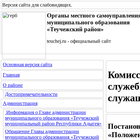
Версия сайта для слабовидящих
.
Органы местного самоуправлени
муниципального образования
«Теучежский район»
teuchej.ru - официальный сайт
Основная версия сайта
Комисс
Главная
служеб
О районе
Достопримечательности
служа
Администрация
Информация о Главе администрации
муниципального образования «Теучежский
муниципальный район Республики Адыгея»
Постанов
Обращение Главы администрации
«Положен
муниципального образования «Теучежский