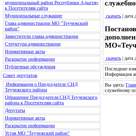
служебно
муниципальный район Республики Адыгея»
к Посетителям сайта
Муниципальные служащие
скачать
| дата
Глава администрации МО "Теучежский
Постанов
район"
дополнен
Заместители главы администрации
МО«Теуче
Структура администрации
Нормативные акты
скачать
| дата
Раскрытие информации
Публичные обсуждения
Последние изм
Информация ак
Совет депутатов
Информация о Председателе СНД
Вы здесь:
Глав
Теучежского района
служебному п
Обращение Председателя СНД Теучежского
района к Посетителям сайта
Депутаты
Нормативные акты
Раскрытие информации
Устав МО "Теучежский район"