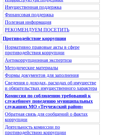
Имущественная поддержка
Финансовая поддержка
Полезная информация
РЕКОМЕНДУЕМ ПОСЕТИТЬ
Противодействие коррупции
Нормативно правовые акты в сфере
противодействия коррупции
Антикоррупционная экспертиза
Методические материалы
Формы документов для заполнения
Сведения о доходах, расходах об имуществе
и обязательствах имущественного характера
Комиссия по соблюдению требований к
служебному поведению муниципальных
служащих МО «Теучежский район»
Обратная связь для сообщений о фактах
коррупции
Деятельность комиссии по
противодействию коррупции