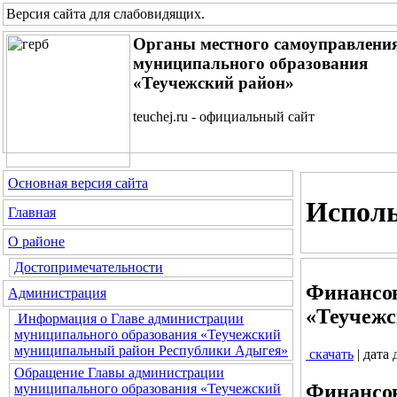
Версия сайта для слабовидящих
.
Органы местного самоуправлени
муниципального образования
«Теучежский район»
teuchej.ru - официальный сайт
Основная версия сайта
Исполь
Главная
О районе
Достопримечательности
Финансов
Администрация
«Теучежс
Информация о Главе администрации
муниципального образования «Теучежский
муниципальный район Республики Адыгея»
скачать
| дата
Обращение Главы администрации
Финансов
муниципального образования «Теучежский