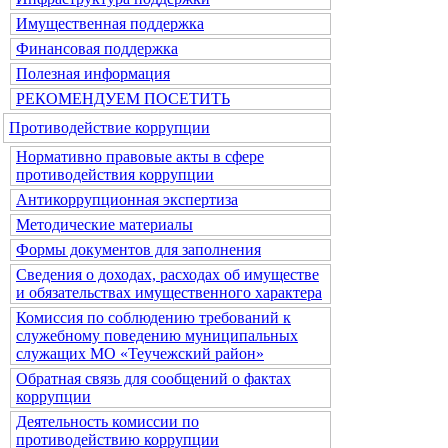
Имущественная поддержка
Финансовая поддержка
Полезная информация
РЕКОМЕНДУЕМ ПОСЕТИТЬ
Противодействие коррупции
Нормативно правовые акты в сфере
противодействия коррупции
Антикоррупционная экспертиза
Методические материалы
Формы документов для заполнения
Сведения о доходах, расходах об имуществе
и обязательствах имущественного характера
Комиссия по соблюдению требований к
служебному поведению муниципальных
служащих МО «Теучежский район»
Обратная связь для сообщений о фактах
коррупции
Деятельность комиссии по
противодействию коррупции