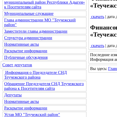
муниципальный район Республики Адыгея»
«Теучежс
к Посетителям сайта
Муниципальные служащие
скачать
| дата
Глава администрации МО "Теучежский
район"
Финансов
Заместители главы администрации
«Теучежс
Структура администрации
Нормативные акты
скачать
| дата
Раскрытие информации
Последние изм
Публичные обсуждения
Информация ак
Совет депутатов
Вы здесь:
Глав
Информация о Председателе СНД
Теучежского района
Обращение Председателя СНД Теучежского
района к Посетителям сайта
Депутаты
Нормативные акты
Раскрытие информации
Устав МО "Теучежский район"