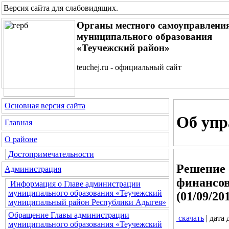
Версия сайта для слабовидящих
.
Органы местного самоуправлени
муниципального образования
«Теучежский район»
teuchej.ru - официальный сайт
Основная версия сайта
Об упр
Главная
О районе
Достопримечательности
Решение 
Администрация
финансов
Информация о Главе администрации
муниципального образования «Теучежский
(01/09/20
муниципальный район Республики Адыгея»
Обращение Главы администрации
скачать
| дата
муниципального образования «Теучежский