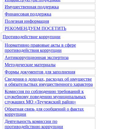
Имущественная поддержка
Финансовая поддержка
Полезная информация
РЕКОМЕНДУЕМ ПОСЕТИТЬ
Противодействие коррупции
Нормативно правовые акты в сфере
противодействия коррупции
Антикоррупционная экспертиза
Методические материалы
Формы документов для заполнения
Сведения о доходах, расходах об имуществе
и обязательствах имущественного характера
Комиссия по соблюдению требований к
служебному поведению муниципальных
служащих МО «Теучежский район»
Обратная связь для сообщений о фактах
коррупции
Деятельность комиссии по
противодействию коррупции