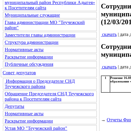
муниципальный район Республики Адыгея»
Сотрудни
к Посетителям сайта
муниципа
Муниципальные служащие
(12/03/20
Глава администрации МО "Теучежский
район"
скачать
| дата
Заместители главы администрации
Структура администрации
Сотрудни
Нормативные акты
муниципа
Раскрытие информации
Публичные обсуждения
скачать
| дата
Совет депутатов
1
Решение 16.0
Информация о Председателе СНД
образования 
Теучежского района
Обращение Председателя СНД Теучежского
района к Посетителям сайта
Депутаты
Нормативные акты
→
Отчеты Фин
Раскрытие информации
Устав МО "Теучежский район"