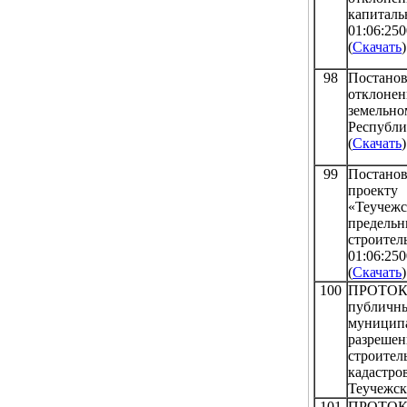
капиталь
01:06:25
(
Скачать
)
98
Постано
отклоне
земельно
Республи
(
Скачать
)
99
Постанов
проекту
«Теучеж
предельн
строит
01:06:25
(
Скачать
)
100
ПРОТО
публичн
муницип
разреше
строител
кадастро
Теучежск
101
ПРОТОК