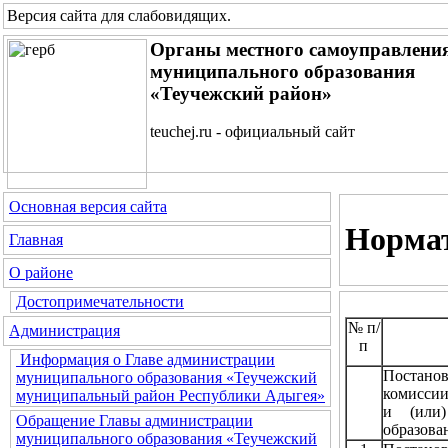
Версия сайта для слабовидящих
.
Органы местного самоуправлени
муниципального образования
«Теучежский район»
teuchej.ru - официальный сайт
Основная версия сайта
Нормат
Главная
О районе
Достопримечательности
№ п/
Администрация
п
Информация о Главе администрации
Постанов
муниципального образования «Теучежский
комиссии
муниципальный район Республики Адыгея»
и (или)
Обращение Главы администрации
образова
муниципального образования «Теучежский