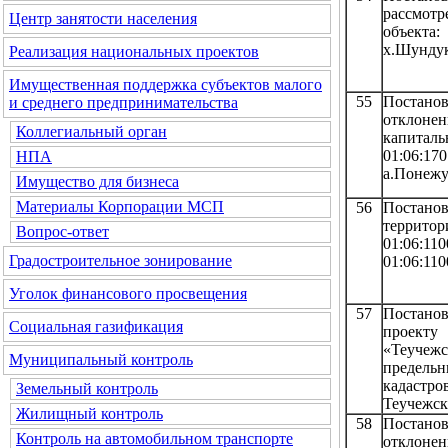
рассмот
Центр занятости населения
объекта:
х.Шундук
Реализация национальных проектов
Имущественная поддержка субъектов малого
55
Постано
и среднего предпринимательства
отклонен
Коллегиальный орган
капиталь
01:06:17
НПА
а.Понежук
Имущество для бизнеса
Материалы Корпорации МСП
56
Постанов
территор
Вопрос-ответ
01:06:
Градостроительное зонирование
01:06:110
Уголок финансового просвещения
57
Постанов
Социальная газификация
проекту
«Теучеж
Муниципальный контроль
предельн
кадастро
Земельный контроль
Теучежск
Жилищный контроль
58
Постано
Контроль на автомобильном транспорте
отклонен