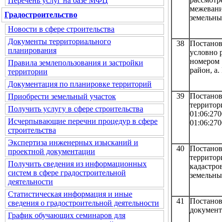
Перечень услуг на базе МФЦ
межевани
Градостроительство
земельны
Новости в сфере строительства
Документы территориального
38
Постано
планирования
условно 
номером 
Правила землепользования и застройки
район, а.
территории
Документация по планировке территорий
39
Постанов
Приобрести земельный участок
территор
Получить услугу в сфере строительства
01:06:
Исчерпывающие перечни процедур в сфере
01:06:270
строительства
Экспертиза инженерных изысканий и
40
Постанов
проектной документации
террито
Получить сведения из информационных
кадастро
систем в сфере градостроительной
земельны
деятельности
Статистическая информация и иные
41
Постано
сведения о градостроительной деятельности
документ
График обучающих семинаров для