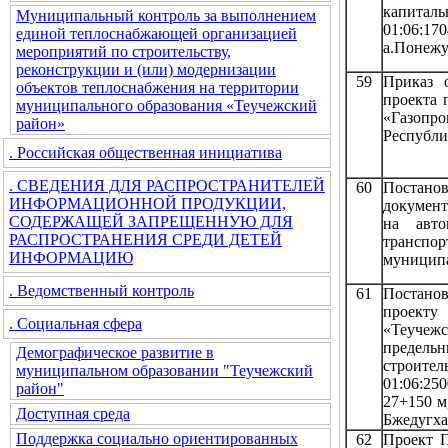
капиталь
Муниципальный контроль за выполнением
01:06:17
единой теплоснабжающей организацией
а.Понежу
мероприятий по строительству,
реконструкции и (или) модернизации
59
Приказ 
объектов теплоснабжения на территории
проекта 
муниципального образования «Теучежский
«Газопро
район»
Республи
. Российская общественная инициатива
. СВЕДЕНИЯ ДЛЯ РАСПРОСТРАНИТЕЛЕЙ
60
Постано
ИНФОРМАЦИОННОЙ ПРОДУКЦИИ,
документ
СОДЕРЖАЩЕЙ ЗАПРЕЩЕННУЮ ДЛЯ
на авто
РАСПРОСТРАНЕНИЯ СРЕДИ ДЕТЕЙ
транспо
ИНФОРМАЦИЮ
муниципа
. Ведомственный контроль
61
Постано
проекту
. Социальная сфера
«Теучеж
предельн
Демографическое развитие в
строит
муниципальном образовании "Теучежский
01:06:25
район"
27+150 м
Доступная среда
Бжедугха
Поддержка социально ориентированных
62
Проект П