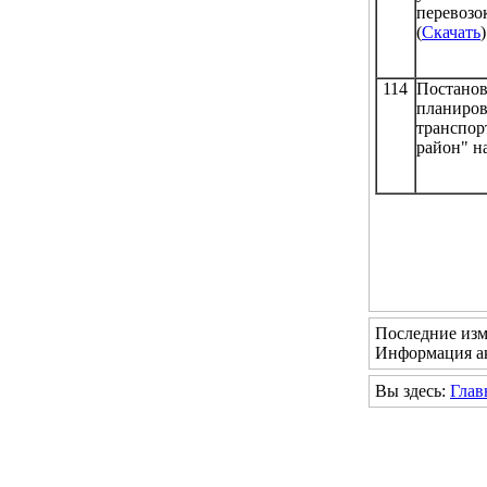
перевоз
(
Скачать
)
114
Постано
планиров
транспо
район" н
Последние изм
Информация ак
Вы здесь:
Глав