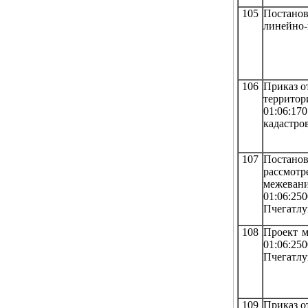
105
Постанов
линейно
106
Приказ о
территор
01:06:17
кадастро
107
Постанов
рассмот
межеван
01:06:25
Пчегатлу
108
Проект м
01:06:25
Пчегатлу
109
Приказ о