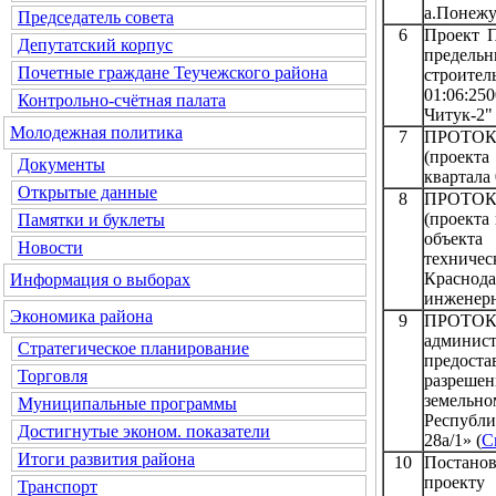
а.Понежук
Председатель совета
6
Проект П
Депутатский корпус
предельн
Почетные граждане Теучежского района
строит
01:06:25
Контрольно-счётная палата
Читук-2"
Молодежная политика
7
ПРОТОКО
(проекта
Документы
квартала 
Открытые данные
8
ПРОТОКО
(проекта
Памятки и буклеты
объекта
Новости
техниче
Краснод
Информация о выборах
инженерн
Экономика района
9
ПРОТОК
админис
Стратегическое планирование
предост
Торговля
разреше
земельно
Муниципальные программы
Республ
Достигнутые эконом. показатели
28а/1» (
С
Итоги развития района
10
Постанов
проекту
Транспорт