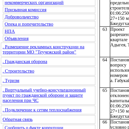
некоммерческих организаций
предельн
строит
Призывная комиссия
01:06:25
Добровольчество
27+150 м
Бжедугха
Опека и попечительство
63
Проект 
НПА
разреше
Объявления
квартале
Адыгея, 
. Размещение рекламных конструкции на
территории МО "Теучежский район"
64
Постанов
. Гражданская оборона
вопросу
использо
. Строительство
номером 
а. Габука
. Туризм
. Виртуальный учебно-консультационный
65
Постано
пункт по гражданской обороне и защите
отклонен
населения при ЧС
капиталь
01:06:25
. Подключение к сетям теплоснабжения
27+150 м
Бжедугха
Обратная связь
66
Постано
условно 
Сообщить о факте коррупции