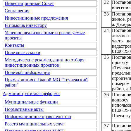
32
Постано
Инвестиционный Совет
внесению
Соглашения
33
Постано
Инвестиционные предложения
жилое, р
а. Джиджи
В помощь инвестору
34
Постано
Успешно реализованные и реализуемые
документ
проекты
часть к
Контакты
кадастр
01:06:250
Полезные ссылки
35
Постанов
Методические рекомендации по отбору
проекту
инвестиционных проектов
«Теучеж
Полезная информация
предельн
строи
Прямая линия с Главой МО "Теучежский
номером 
район"
район, а.
Административная реформа
36
Постанов
вопросу
Муниципальные функции
исполь
Нормативные акты
01:06:25
Пчегатлу
Информационное правительство
Реестр муниципальных услуг
37
Постанов
рассмот