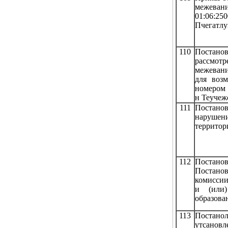
межеван
01:06:25
Пчегатлу
110
Постанов
рассмот
межевани
для возм
номером 
н Теучежс
111
Постано
нарушен
территор
112
Постан
Постанов
комиссии
и (или)
образова
113
Постан
утсановл