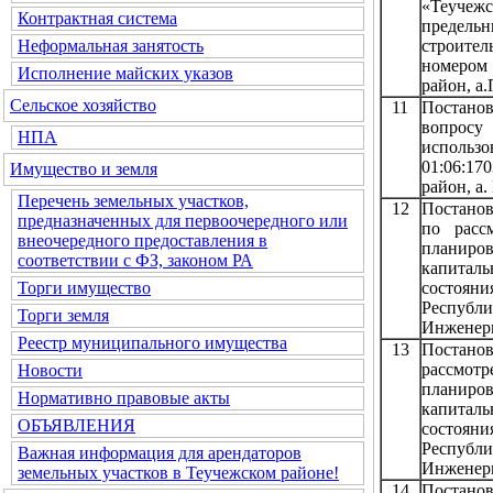
«Теучеж
Контрактная система
предельн
строи
Неформальная занятость
номером 
Исполнение майских указов
район, а
Сельское хозяйство
11
Постанов
вопросу
НПА
исполь
01:06:17
Имущество и земля
район, а.
Перечень земельных участков,
12
Постанов
предназначенных для первоочередного или
по расс
внеочередного предоставления в
планиров
соответствии с ФЗ, законом РА
капиталь
состояни
Торги имущество
Республи
Торги земля
Инженерн
Реестр муниципального имущества
13
Постанов
рассмот
Новости
планиров
Нормативно правовые акты
капиталь
ОБЪЯВЛЕНИЯ
состояни
Республи
Важная информация для арендаторов
Инженерн
земельных участков в Теучежском районе!
14
Постанов