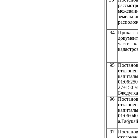
рассмот
межевани
земельн
располож
94
Приказ 
документ
части к
кадастро
95
Постано
отклонен
капиталь
01:06:25
27+150 м
Бжедугха
96
Постано
отклонен
капиталь
01:06:04
а.Габукай
97
Постано
отклонен