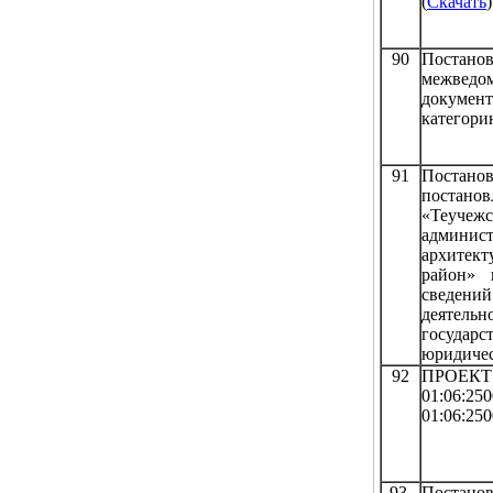
(
Скачать
)
90
Постано
межведо
докумен
категори
91
Постано
постано
«Теуче
админис
архитек
район» 
сведени
деятель
государс
юридичес
92
ПРОЕКТ
01:06:
01:06:250
93
Постанов