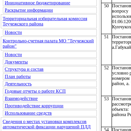
Инициативное бюджетирование
50
Постанов
Раскрытие информации
вопросу
исполь
Территориальная избирательная комиссия
01:06:12
Теучежского района
Кунчукоха
Новости
51
Постанов
Контрольно-счетная палата МО "Теучежский
террито
район"
а.Габука
Новости
Документы
52
Постано
Структура и состав
условно 
План работы
номером 
район, а
Деятельность
Годовые отчеты о работе КСП
Взаимодействие
53
Постанов
рассмот
Противодействие коррупции
объекта:
Использование средств
района Р
Сведения о местах установки комплексов
автоматической фиксации нарушений ПДД
54
Постанов