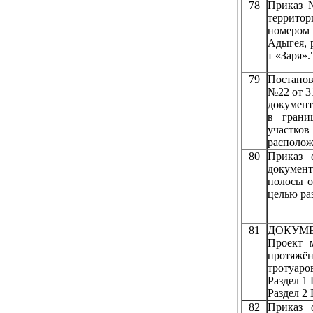
78
Приказ 
территор
номером
Адыгея, 
т «Заря»."
79
Постанов
№22 от 3
документ
в грани
участко
располож
80
Приказ 
документ
полосы о
целью ра
81
ДОКУМЕ
Проект 
протяжён
тротуаро
Раздел 1
Раздел 2
82
Приказ 