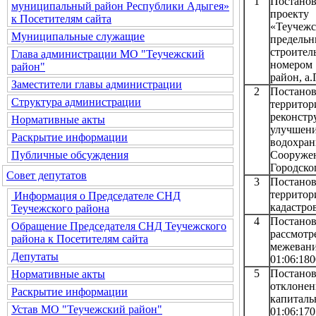
1
Постанов
муниципальный район Республики Адыгея»
проекту
к Посетителям сайта
«Теучеж
Муниципальные служащие
предельн
строи
Глава администрации МО "Теучежский
номером 
район"
район, а.
Заместители главы администрации
2
Постанов
Структура администрации
территор
реконст
Нормативные акты
улучше
Раскрытие информации
водохра
Сооруже
Публичные обсуждения
Городско
Совет депутатов
3
Постанов
территор
Информация о Председателе СНД
кадастро
Теучежского района
4
Постанов
Обращение Председателя СНД Теучежского
рассмот
района к Посетителям сайта
межевани
Депутаты
01:06:180
5
Постано
Нормативные акты
отклонен
Раскрытие информации
капиталь
Устав МО "Теучежский район"
01:06:1