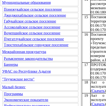
Муниципальные образования
рассмот
межевани
Понежукайское сельское поселение
01:06:180
Джиджихабльское сельское поселение
15
Постанов
территор
Габукайское сельское поселение
01:06:
Ассоколайское сельское поселение
01:06:170
Вочепшийское сельское поселение
16
Постанов
проекту
Пчегатлукайское сельское поселение
«Теучеж
Тлюстенхабльское городское поселение
предельн
строи
Межрайонная прокуратура
номером 
Разъяснение законодательства
район, а.
Баннеры
17
ПРОТОКО
(содержа
УФАС по Республике Адыгея
01:06:
01:06:170
"Теучежские вести"
18
Акт о 
эксплуа
Малый бизнес
(
Скачать
)
Программы
19
Акт о 
эксплуа
Экономические показатели
(
Скачать
)
Инфраструктура поддержки