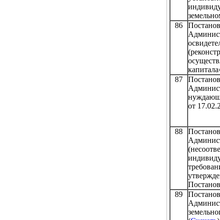
индивид
земельном
86
Постан
Админи
освидет
(реконс
осущест
капитала
87
Постан
Админис
нуждающ
от 17.02.2
88
Постан
Админис
(несоот
индивид
требова
утвержд
Постановл
89
Постан
Админис
земельно