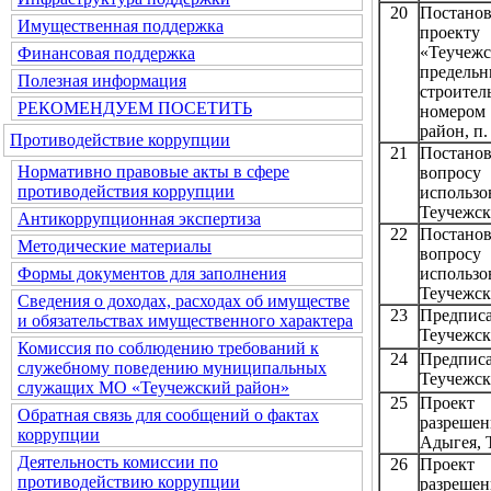
20
Постанов
Имущественная поддержка
проекту
«Теучеж
Финансовая поддержка
предельн
Полезная информация
строи
РЕКОМЕНДУЕМ ПОСЕТИТЬ
номером 
район, п.
Противодействие коррупции
21
Постанов
Нормативно правовые акты в сфере
вопросу
противодействия коррупции
использ
Теучежски
Антикоррупционная экспертиза
22
Постанов
Методические материалы
вопросу
использ
Формы документов для заполнения
Теучежск
Сведения о доходах, расходах об имуществе
23
Предпис
и обязательствах имущественного характера
Теучежски
Комиссия по соблюдению требований к
24
Предпис
служебному поведению муниципальных
Теучежски
служащих МО «Теучежский район»
25
Проект 
Обратная связь для сообщений о фактах
разрешен
коррупции
Адыгея, Т
Деятельность комиссии по
26
Проект 
противодействию коррупции
разрешен