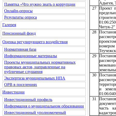
Адыгея, 
Памятка «Что нужно знать о коррупции
27
Проект п
Онлайн-опросы
предельн
Результаты опроса
строит
01:06:25
Галерея
Читук-2" 
28
Постанов
Пенсионный фонд
рассмот
проекто
Оценка регулирующего воздействия
номером 
Нормативная база
Теучежски
29
Постанов
Информационные материалы
рассмот
Проекты муниципальных нормативных
межевани
правовых актов, направленные на
земельны
публичные слушания
30
Постанов
Экспертиза муниципальных НПА
рассмот
территор
ОРВ в поселениях
и земел
Инвестиции
01:06:040
31
Постано
Инвестиционный профиль
документ
Информация о муниципальном образовании
часть к
Инвестиционный уполномоченый
кадастро