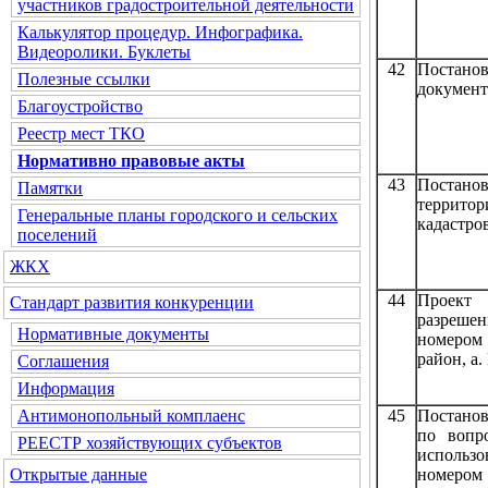
участников градостроительной деятельности
Калькулятор процедур. Инфографика.
Видеоролики. Буклеты
42
Постано
Полезные ссылки
документ
Благоустройство
Реестр мест ТКО
Нормативно правовые акты
43
Постанов
Памятки
территор
Генеральные планы городского и сельских
кадастро
поселений
ЖКХ
44
Проект 
Стандарт развития конкуренции
разреше
Нормативные документы
номером 
район, а.
Соглашения
Информация
45
Постано
Антимонопольный комплаенс
по вопр
РЕЕСТР хозяйствующих субъектов
испол
номером 
Открытые данные