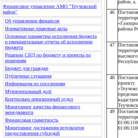
район, а.
Финансовое управление АМО "Теучежский
район"
46
Постанов
территор
Об управлении финансов
«Газопро
Нормативные правовые акты
района Р
Основные параметры исполнения бюджета
и ежеквартальные отчеты об исполнении
47
Постанов
бюджета
террито
Решение СНД по бюджету и проекты по
высоког
решениям
Республи
Бюджет для граждан
Публичные слушания
48
Постанов
проекту
Информация по поселениям
«Теучеж
Муниципальный долг
предельн
Контрольно ревизионный отдел
кадастро
Теучежск
Мониторинг качества финансового
49
Постанов
менеджмента
территор
Финансовая грамотность
01:06:
Мониторинг достижения результатов
01:06:110
предоставления субсидий