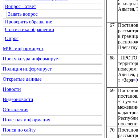
в кварта
Вопрос - ответ
Адыгея, 
Задать вопрос
Проверить обращение
67
Постанов
Статистика обращений
рассмотр
к границ
Опрос
располо
Пчегатлук
МЧС
информирует
68
ПРОТОКО
Прокуратура
информирует
территор
номером
Полиция
информирует
Адыгея, 
Открытые данные
т «Заря»(
Новости
69
Постано
постано
Видеоновости
«Теучеж
межеван
Объявления
кадастро
Республ
Полезная информация
поселение
70
Постанов
Поиск по сайту
рассмот