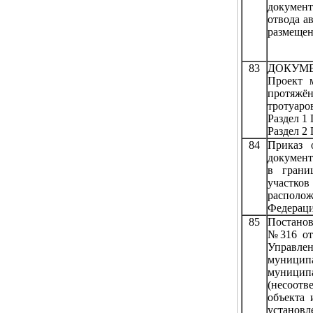
докумен
отвода а
размещен
83
ДОКУМЕ
Проект 
протяжён
тротуаро
Раздел 1
Раздел 2
84
Приказ 
документ
в грани
участков
располо
Федераци
85
Постанов
№316 от 
Управле
муницип
муници
(несоот
объекта
установ