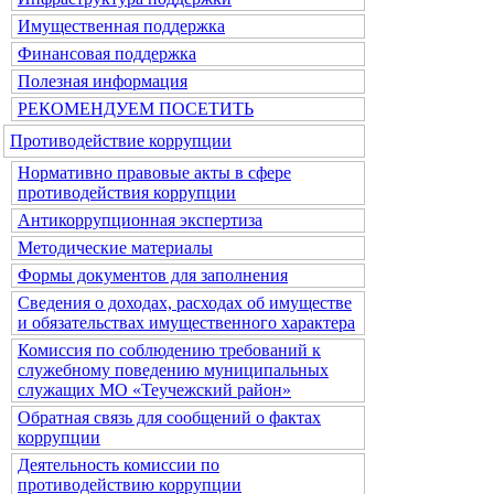
Имущественная поддержка
Финансовая поддержка
Полезная информация
РЕКОМЕНДУЕМ ПОСЕТИТЬ
Противодействие коррупции
Нормативно правовые акты в сфере
противодействия коррупции
Антикоррупционная экспертиза
Методические материалы
Формы документов для заполнения
Сведения о доходах, расходах об имуществе
и обязательствах имущественного характера
Комиссия по соблюдению требований к
служебному поведению муниципальных
служащих МО «Теучежский район»
Обратная связь для сообщений о фактах
коррупции
Деятельность комиссии по
противодействию коррупции