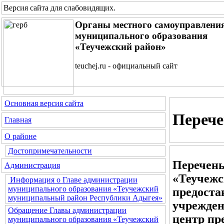
Версия сайта для слабовидящих
.
Органы местного самоуправлени
муниципального образования
«Теучежский район»
teuchej.ru - официальный сайт
Основная версия сайта
Перече
Главная
О районе
Достопримечательности
Перечен
Администрация
«Теучежс
Информация о Главе администрации
муниципального образования «Теучежский
предоста
муниципальный район Республики Адыгея»
учрежде
Обращение Главы администрации
центр пр
муниципального образования «Теучежский