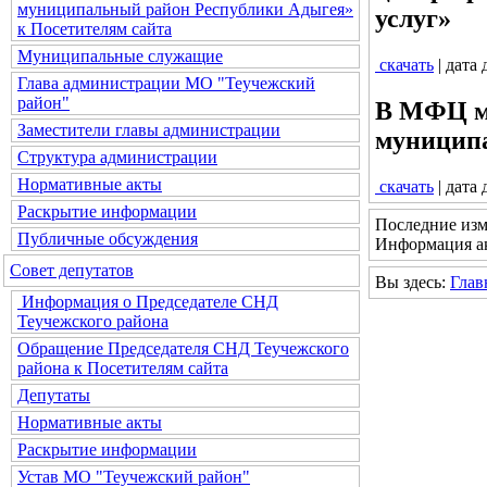
муниципальный район Республики Адыгея»
услуг»
к Посетителям сайта
Муниципальные служащие
скачать
| дата
Глава администрации МО "Теучежский
район"
В МФЦ мо
Заместители главы администрации
муницип
Структура администрации
Нормативные акты
скачать
| дата
Раскрытие информации
Последние изм
Публичные обсуждения
Информация ак
Совет депутатов
Вы здесь:
Глав
Информация о Председателе СНД
Теучежского района
Обращение Председателя СНД Теучежского
района к Посетителям сайта
Депутаты
Нормативные акты
Раскрытие информации
Устав МО "Теучежский район"