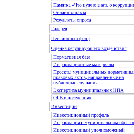
Памятка «Что нужно знать о коррупци
Онлайн-опросы
Результаты опроса
Галерея
Пенсионный фонд
Оценка регулирующего воздействия
Нормативная база
Информационные материалы
Проекты муниципальных нормативны
правовых актов, направленные на
публичные слушания
Экспертиза муниципальных НПА
ОРВ в поселениях
Инвестиции
Инвестиционный профиль
Информация о муниципальном образо
Инвестиционный уполномоченый