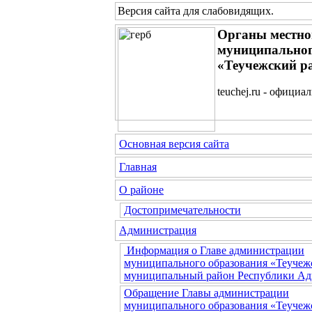
Версия сайта для слабовидящих
.
Органы местно
муниципальног
«Теучежский р
teuchej.ru - официа
Основная версия сайта
Главная
О районе
Достопримечательности
Администрация
Информация о Главе администрации
муниципального образования «Теучеж
муниципальный район Республики Ад
Обращение Главы администрации
муниципального образования «Теучеж