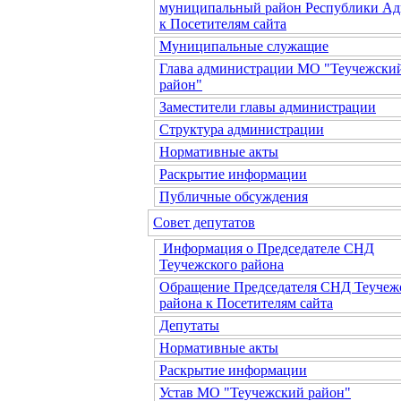
муниципальный район Республики Ад
к Посетителям сайта
Муниципальные служащие
Глава администрации МО "Теучежски
район"
Заместители главы администрации
Структура администрации
Нормативные акты
Раскрытие информации
Публичные обсуждения
Совет депутатов
Информация о Председателе СНД
Теучежского района
Обращение Председателя СНД Теучеж
района к Посетителям сайта
Депутаты
Нормативные акты
Раскрытие информации
Устав МО "Теучежский район"