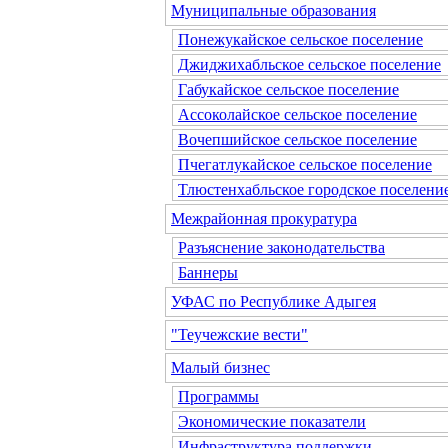
Муниципальные образования
Понежукайское сельское поселение
Джиджихабльское сельское поселение
Габукайское сельское поселение
Ассоколайское сельское поселение
Вочепшийское сельское поселение
Пчегатлукайское сельское поселение
Тлюстенхабльское городское поселени
Межрайонная прокуратура
Разъяснение законодательства
Баннеры
УФАС по Республике Адыгея
"Теучежские вести"
Малый бизнес
Программы
Экономические показатели
Инфраструктура поддержки