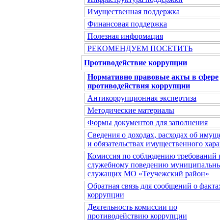
Имущественная поддержка
Финансовая поддержка
Полезная информация
РЕКОМЕНДУЕМ ПОСЕТИТЬ
Противодействие коррупции
Нормативно правовые акты в сфере
противодействия коррупции
Антикоррупционная экспертиза
Методические материалы
Формы документов для заполнения
Сведения о доходах, расходах об имущ
и обязательствах имущественного хара
Комиссия по соблюдению требований 
служебному поведению муниципальн
служащих МО «Теучежский район»
Обратная связь для сообщений о факта
коррупции
Деятельность комиссии по
противодействию коррупции