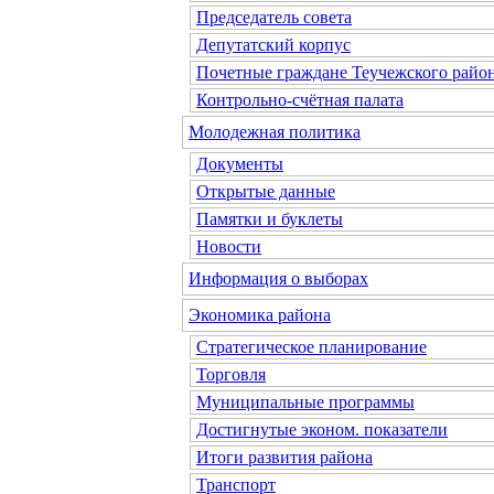
Председатель совета
Депутатский корпус
Почетные граждане Теучежского райо
Контрольно-счётная палата
Молодежная политика
Документы
Открытые данные
Памятки и буклеты
Новости
Информация о выборах
Экономика района
Стратегическое планирование
Торговля
Муниципальные программы
Достигнутые эконом. показатели
Итоги развития района
Транспорт