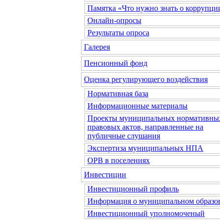
Памятка «Что нужно знать о коррупци
Онлайн-опросы
Результаты опроса
Галерея
Пенсионный фонд
Оценка регулирующего воздействия
Нормативная база
Информационные материалы
Проекты муниципальных нормативны
правовых актов, направленные на
публичные слушания
Экспертиза муниципальных НПА
ОРВ в поселениях
Инвестиции
Инвестиционный профиль
Информация о муниципальном образо
Инвестиционный уполномоченый