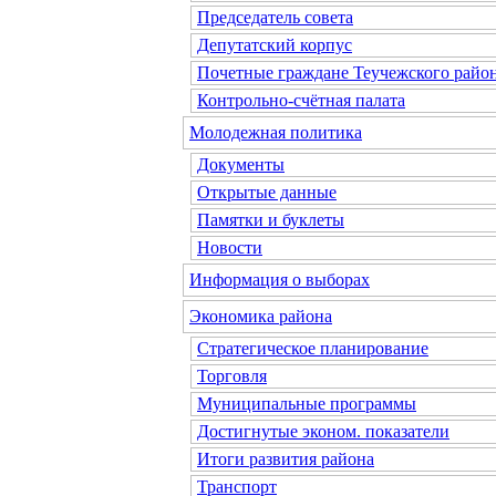
Председатель совета
Депутатский корпус
Почетные граждане Теучежского райо
Контрольно-счётная палата
Молодежная политика
Документы
Открытые данные
Памятки и буклеты
Новости
Информация о выборах
Экономика района
Стратегическое планирование
Торговля
Муниципальные программы
Достигнутые эконом. показатели
Итоги развития района
Транспорт