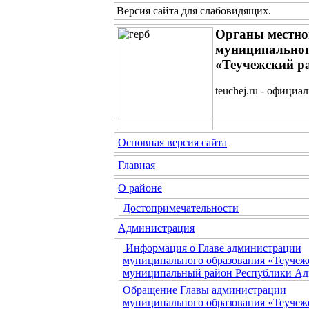
Версия сайта для слабовидящих
.
Органы местно
муниципальног
«Теучежский р
teuchej.ru - официа
Основная версия сайта
Главная
О районе
Достопримечательности
Администрация
Информация о Главе администрации
муниципального образования «Теучеж
муниципальный район Республики Ад
Обращение Главы администрации
муниципального образования «Теучеж