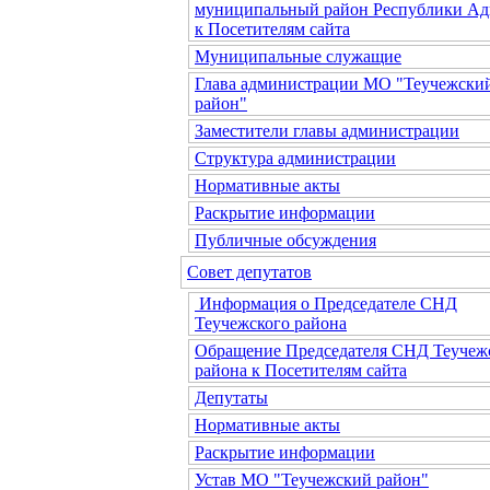
муниципальный район Республики Ад
к Посетителям сайта
Муниципальные служащие
Глава администрации МО "Теучежски
район"
Заместители главы администрации
Структура администрации
Нормативные акты
Раскрытие информации
Публичные обсуждения
Совет депутатов
Информация о Председателе СНД
Теучежского района
Обращение Председателя СНД Теучеж
района к Посетителям сайта
Депутаты
Нормативные акты
Раскрытие информации
Устав МО "Теучежский район"