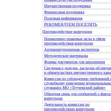
Имущественная поддержка
Финансовая поддержка
Полезная информация
РЕКОМЕНДУЕМ ПОСЕТИТЬ
Противодействие коррупции
Нормативно правовые акты в сфере
противодействия коррупции
Антикоррупционная экспертиза
Методические материалы
Формы документов для заполнения
Сведения о доходах, расходах об имущ
и обязательствах имущественного хара
Комиссия по соблюдению требований 
служебному поведению муниципальн
служащих МО «Теучежский район»
Обратная связь для сообщений о факта
коррупции
Деятельность комиссии по
противодействию коррупции