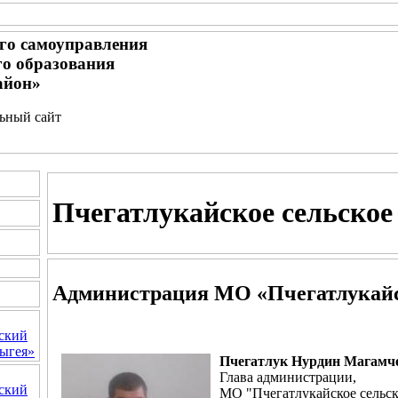
го самоуправления
о образования
айон»
льный сайт
Пчегатлукайское сельское
Администрация МО «Пчегатлукайск
ский
ыгея»
Пчегатлук Нурдин Магамч
Глава администрации,
ский
МО "Пчегатлукайское сельск