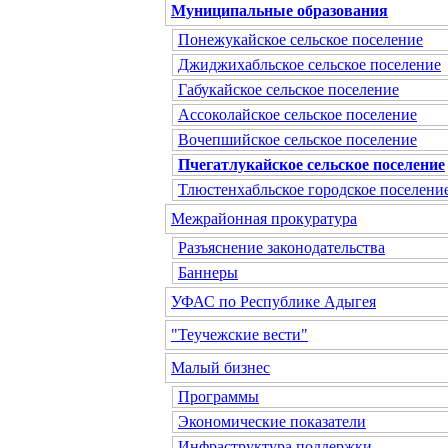
Муниципальные образования
Понежукайское сельское поселение
Джиджихабльское сельское поселение
Габукайское сельское поселение
Ассоколайское сельское поселение
Вочепшийское сельское поселение
Пчегатлукайское сельское поселение
Тлюстенхабльское городское поселени
Межрайонная прокуратура
Разъяснение законодательства
Баннеры
УФАС по Республике Адыгея
"Теучежские вести"
Малый бизнес
Программы
Экономические показатели
Инфраструктура поддержки