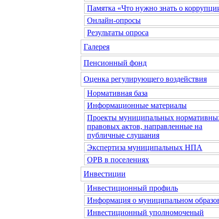
Памятка «Что нужно знать о коррупци
Онлайн-опросы
Результаты опроса
Галерея
Пенсионный фонд
Оценка регулирующего воздействия
Нормативная база
Информационные материалы
Проекты муниципальных нормативны
правовых актов, направленные на
публичные слушания
Экспертиза муниципальных НПА
ОРВ в поселениях
Инвестиции
Инвестиционный профиль
Информация о муниципальном образо
Инвестиционный уполномоченый