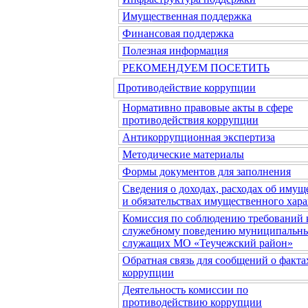
Имущественная поддержка
Финансовая поддержка
Полезная информация
РЕКОМЕНДУЕМ ПОСЕТИТЬ
Противодействие коррупции
Нормативно правовые акты в сфере
противодействия коррупции
Антикоррупционная экспертиза
Методические материалы
Формы документов для заполнения
Сведения о доходах, расходах об имущ
и обязательствах имущественного хара
Комиссия по соблюдению требований 
служебному поведению муниципальн
служащих МО «Теучежский район»
Обратная связь для сообщений о факта
коррупции
Деятельность комиссии по
противодействию коррупции