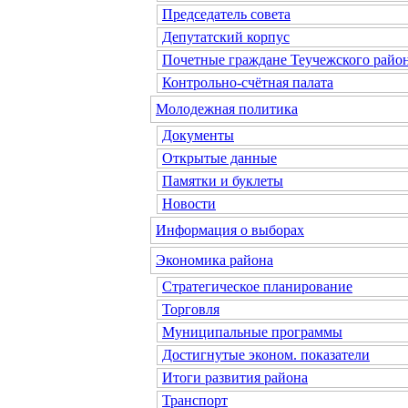
Председатель совета
Депутатский корпус
Почетные граждане Теучежского райо
Контрольно-счётная палата
Молодежная политика
Документы
Открытые данные
Памятки и буклеты
Новости
Информация о выборах
Экономика района
Стратегическое планирование
Торговля
Муниципальные программы
Достигнутые эконом. показатели
Итоги развития района
Транспорт