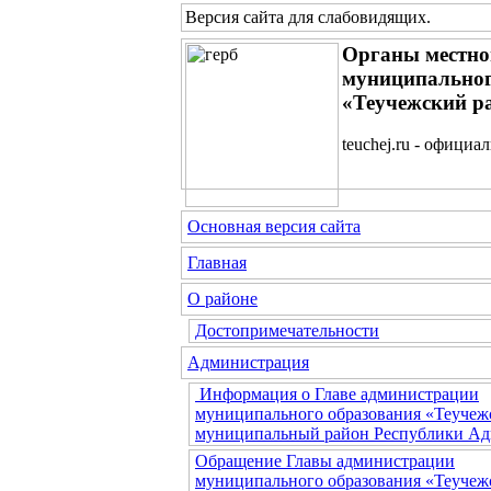
Версия сайта для слабовидящих
.
Органы местно
муниципальног
«Теучежский р
teuchej.ru - официа
Основная версия сайта
Главная
О районе
Достопримечательности
Администрация
Информация о Главе администрации
муниципального образования «Теучеж
муниципальный район Республики Ад
Обращение Главы администрации
муниципального образования «Теучеж