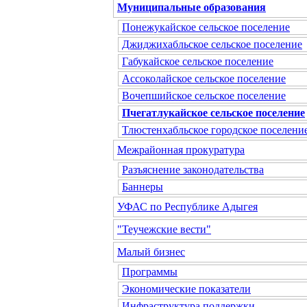
Муниципальные образования
Понежукайское сельское поселение
Джиджихабльское сельское поселение
Габукайское сельское поселение
Ассоколайское сельское поселение
Вочепшийское сельское поселение
Пчегатлукайское сельское поселение
Тлюстенхабльское городское поселени
Межрайонная прокуратура
Разъяснение законодательства
Баннеры
УФАС по Республике Адыгея
"Теучежские вести"
Малый бизнес
Программы
Экономические показатели
Инфраструктура поддержки