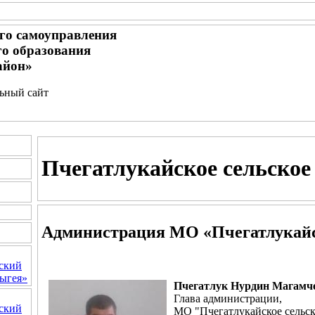
го самоуправления
о образования
айон»
льный сайт
Пчегатлукайское сельское
Администрация МО «Пчегатлукайск
ский
ыгея»
Пчегатлук Нурдин Магамч
Глава администрации,
ский
МО "Пчегатлукайское сельск