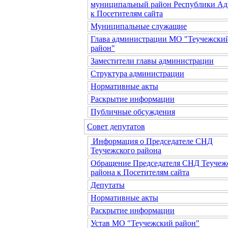
муниципальный район Республики Ад
к Посетителям сайта
Муниципальные служащие
Глава администрации МО "Теучежски
район"
Заместители главы администрации
Структура администрации
Нормативные акты
Раскрытие информации
Публичные обсуждения
Совет депутатов
Информация о Председателе СНД
Теучежского района
Обращение Председателя СНД Теучеж
района к Посетителям сайта
Депутаты
Нормативные акты
Раскрытие информации
Устав МО "Теучежский район"