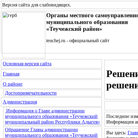
Версия сайта для слабовидящих
.
Органы местного самоуправлени
муниципального образования
«Теучежский район»
teuchej.ru - официальный сайт
Основная версия сайта
Решени
Главная
решен
О районе
Достопримечательности
Администрация
Информация о Главе администрации
Последние изм
муниципального образования «Теучежский
Информация ак
муниципальный район Республики Адыгея»
Обращение Главы администрации
Вы здесь:
Глав
муниципального образования «Теучежский