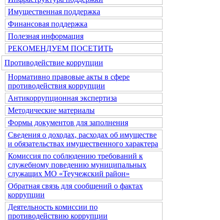
Имущественная поддержка
Финансовая поддержка
Полезная информация
РЕКОМЕНДУЕМ ПОСЕТИТЬ
Противодействие коррупции
Нормативно правовые акты в сфере
противодействия коррупции
Антикоррупционная экспертиза
Методические материалы
Формы документов для заполнения
Сведения о доходах, расходах об имуществе
и обязательствах имущественного характера
Комиссия по соблюдению требований к
служебному поведению муниципальных
служащих МО «Теучежский район»
Обратная связь для сообщений о фактах
коррупции
Деятельность комиссии по
противодействию коррупции