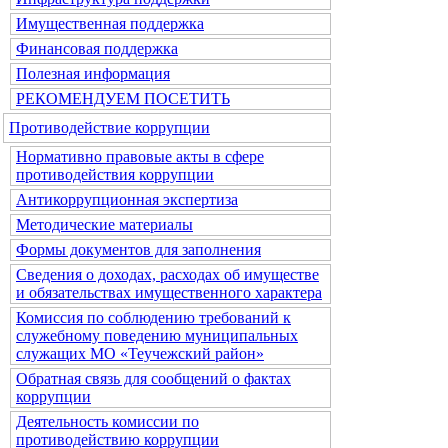
Имущественная поддержка
Финансовая поддержка
Полезная информация
РЕКОМЕНДУЕМ ПОСЕТИТЬ
Противодействие коррупции
Нормативно правовые акты в сфере
противодействия коррупции
Антикоррупционная экспертиза
Методические материалы
Формы документов для заполнения
Сведения о доходах, расходах об имуществе
и обязательствах имущественного характера
Комиссия по соблюдению требований к
служебному поведению муниципальных
служащих МО «Теучежский район»
Обратная связь для сообщений о фактах
коррупции
Деятельность комиссии по
противодействию коррупции