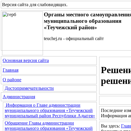
Версия сайта для слабовидящих
.
Органы местного самоуправлени
муниципального образования
«Теучежский район»
teuchej.ru - официальный сайт
Основная версия сайта
Решени
Главная
решен
О районе
Достопримечательности
Администрация
Информация о Главе администрации
Последние изм
муниципального образования «Теучежский
Информация ак
муниципальный район Республики Адыгея»
Обращение Главы администрации
Вы здесь:
Глав
муниципального образования «Теучежский