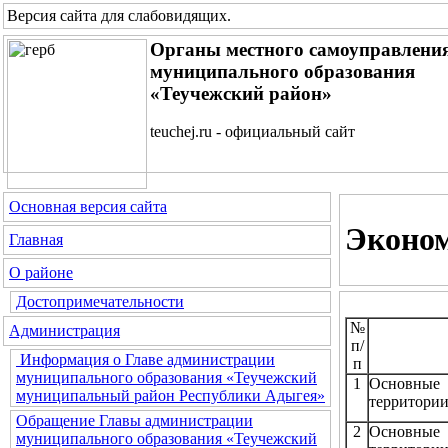
Версия сайта для слабовидящих
.
Органы местного самоуправлени
муниципального образования
«Теучежский район»
teuchej.ru - официальный сайт
Основная версия сайта
Эконом
Главная
О районе
Достопримечательности
№
Администрация
п/
Информация о Главе администрации
п
муниципального образования «Теучежский
1
Основные
муниципальный район Республики Адыгея»
территории
Обращение Главы администрации
2
Основные 
муниципального образования «Теучежский