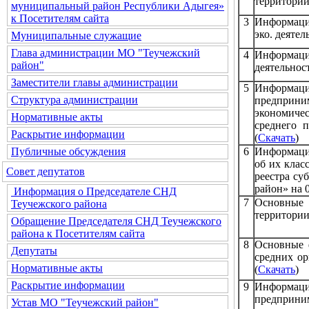
территории
муниципальный район Республики Адыгея»
к Посетителям сайта
3
Информация
эко. деяте
Муниципальные служащие
Глава администрации МО "Теучежский
4
Информаци
район"
деятельнос
Заместители главы администрации
5
Информация
Структура администрации
предприн
экономиче
Нормативные акты
среднего 
Раскрытие информации
(
Скачать
)
6
Информация
Публичные обсуждения
об их клас
Совет депутатов
реестра су
район» на 0
Информация о Председателе СНД
7
Основные
Теучежского района
территории
Обращение Председателя СНД Теучежского
района к Посетителям сайта
8
Основные 
Депутаты
средних ор
Нормативные акты
(
Скачать
)
Раскрытие информации
9
Информация
предприн
Устав МО "Теучежский район"