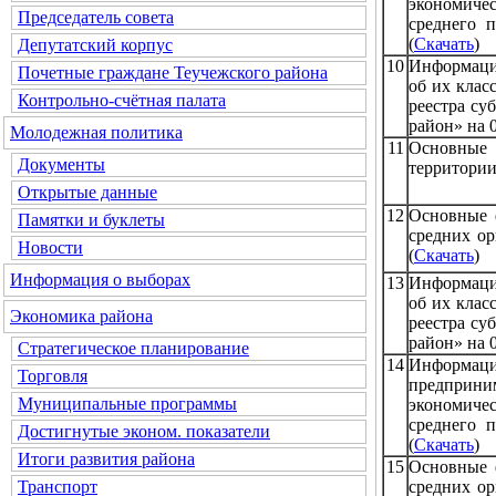
экономиче
Председатель совета
среднего 
(
Скачать
)
Депутатский корпус
10
Информация
Почетные граждане Теучежского района
об их клас
Контрольно-счётная палата
реестра су
район» на 0
Молодежная политика
11
Основные
Документы
территории
Открытые данные
12
Основные 
Памятки и буклеты
средних ор
Новости
(
Скачать
)
Информация о выборах
13
Информация
об их клас
Экономика района
реестра су
район» на 0
Стратегическое планирование
14
Информация
Торговля
предприн
Муниципальные программы
экономиче
среднего 
Достигнутые эконом. показатели
(
Скачать
)
Итоги развития района
15
Основные 
средних ор
Транспорт