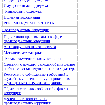
Имущественная поддержка
Финансовая поддержка
Полезная информация
РЕКОМЕНДУЕМ ПОСЕТИТЬ
Противодействие коррупции
Нормативно правовые акты в сфере
противодействия коррупции
Антикоррупционная экспертиза
Методические материалы
Формы документов для заполнения
Сведения о доходах, расходах об имуществе
и обязательствах имущественного характера
Комиссия по соблюдению требований к
служебному поведению муниципальных
служащих МО «Теучежский район»
Обратная связь для сообщений о фактах
коррупции
Деятельность комиссии по
противодействию коррупции