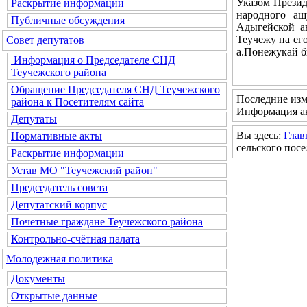
Указом Презид
Раскрытие информации
народного а
Публичные обсуждения
Адыгейской а
Теучежу на ег
Совет депутатов
а.Понежукай б
Информация о Председателе СНД
Теучежского района
Обращение Председателя СНД Теучежского
Последние изм
района к Посетителям сайта
Информация ак
Депутаты
Вы здесь:
Глав
Нормативные акты
сельского пос
Раскрытие информации
Устав МО "Теучежский район"
Председатель совета
Депутатский корпус
Почетные граждане Теучежского района
Контрольно-счётная палата
Молодежная политика
Документы
Открытые данные