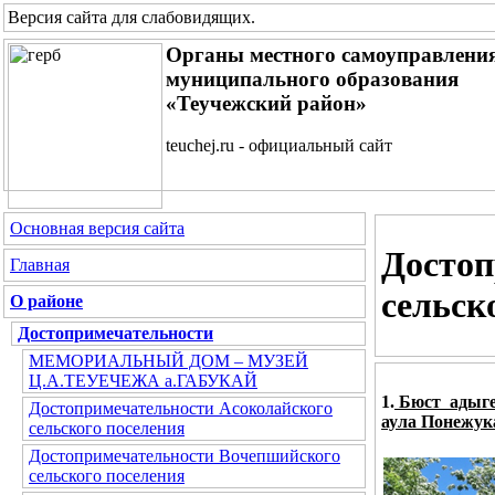
Версия сайта для слабовидящих
.
Органы местного самоуправлени
муниципального образования
«Теучежский район»
teuchej.ru - официальный сайт
Основная версия сайта
Достоп
Главная
сельск
О районе
Достопримечательности
МЕМОРИАЛЬНЫЙ ДОМ – МУЗЕЙ
Ц.А.ТЕУЕЧЕЖА а.ГАБУКАЙ
1.
Бюст
адыге
Достопримечательности Асоколайского
аула Понежук
сельского поселения
Достопримечательности Вочепшийского
сельского поселения