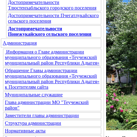
Достопримечательности
Тлюстенхабльского городского поселения
Достопримечательности Пчегатлукайского
сельского поселения
Достопримечательности
Понежукайского сельского поселения
Администрация
Информация о Главе администрации
муниципального образования «Теучежский
муниципальный район Республики Адыгея»
Обращение Главы администрации
муниципального образования «Теучежский
муниципальный район Республики Адыгея»
к Посетителям сайта
Муниципальные служащие
Глава администрации МО "Теучежский
район"
Заместители главы администрации
Структура администрации
Нормативные акты